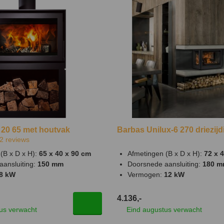
20 65 met houtvak
Barbas Unilux-6 270 driezijd
2
reviews
(B x D x H):
65 x 40 x 90 cm
Afmetingen (B x D x H):
72 x 
aansluiting:
150 mm
Doorsnede aansluiting:
180 
8 kW
Vermogen:
12 kW
4.136,-
us verwacht
Eind augustus verwacht