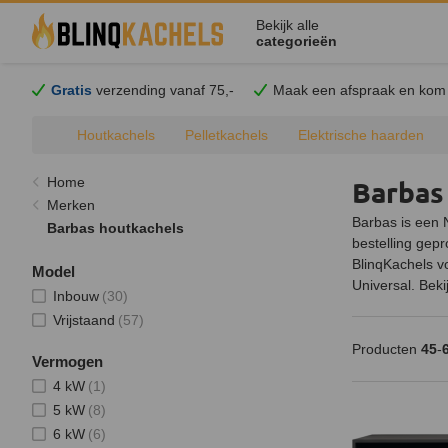
Bekijk alle
categorieën
Gratis
verzending vanaf 75,-
Maak een afspraak en
kom
Houtkachels
Pelletkachels
Elektrische haarden
Home
Barbas
Merken
Barbas is een 
Barbas houtkachels
bestelling gepr
BlinqKachels v
Model
Universal. Beki
Inbouw
(30)
Vrijstaand
(57)
Producten
45
-
Vermogen
4 kW
(1)
5 kW
(8)
6 kW
(6)