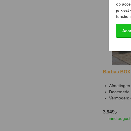
op acce
je kiest
function
Acc
Barbas BOX 
Afmetingen 
Doorsnede 
Vermogen:
3.949,-
Eind august