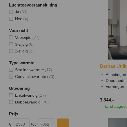
Luchttoevoeraansluiting
Ja
(83)
Nee
(4)
Vuurzicht
Voorzijde
(77)
3-zijdig
(8)
2-zijdig
(2)
Type warmte
Barbas Unilu
Stralingswarmte
(17)
Afmetingen 
Convectiewarmte
(70)
Doorsnede 
Vermogen:
Uitvoering
Enkelwandig
(17)
3.844,-
Dubbelwandig
(70)
Eind august
Prijs
€
tot