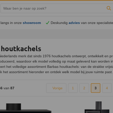
Zo
langs in onze
showroom
Deskundig
advies
van onze specialist
 houtkachels
Nederlands merk dat sinds 1976 houtkachels ontwerpt, ontwikkelt en pro
oduceerd, waardoor elk model volledig op maat geleverd kan worden in d
oert het volledige assortiment Barbas houtkachels: van de strakke vrij
jk het assortiment hieronder en ontdek welk model bij jouw ruimte past.
66
van
87
Vorige
1
2
3
4