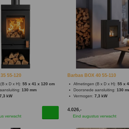
35 55-120
Barbas BOX 40 55-110
(B x D x H):
55 x 41 x 120 cm
Afmetingen (B x D x H):
55 x 
aansluiting:
130 mm
Doorsnede aansluiting:
130 
7,3 kW
Vermogen:
7,3 kW
4.026,-
us verwacht
Eind augustus verwacht