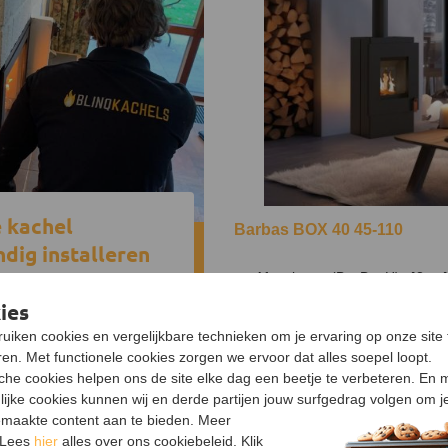
e kachel
Barbas BOX 40 45-110
dig installeren
Afmetingen (B x D x H):
42 x 
ificeerde installateurs
Doorsnede aansluiting:
130 
rzorgde installatie
ies
Vermogen:
7,1 kW
uiken cookies en vergelijkbare technieken om je ervaring op onze site 
onze installatieservice
en. Met functionele cookies zorgen we ervoor dat alles soepel loopt.
3.921,-
sche cookies helpen ons de site elke dag een beetje te verbeteren. En 
Eind augustus verwacht
lijke cookies kunnen wij en derde partijen jouw surfgedrag volgen om j
maakte content aan te bieden. Meer
 Lees
hier
alles over ons cookiebeleid. Klik