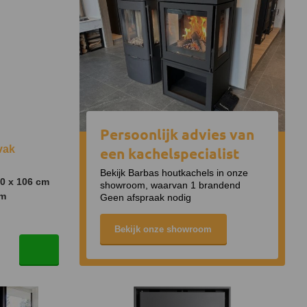
Persoonlijk advies van
vak
een kachelspecialist
Bekijk Barbas houtkachels in onze
40 x 106 cm
showroom, waarvan 1 brandend
mm
Geen afspraak nodig
Bekijk onze showroom