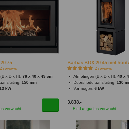
20 75
Barbas BOX 20 45 met hout
2
reviews
2
reviews
(B x D x H):
76 x 40 x 49 cm
Afmetingen (B x D x H):
40 x 
aansluiting:
150 mm
Doorsnede aansluiting:
130 
13 kW
Vermogen:
6 kW
3.838,-
us verwacht
Eind augustus verwacht