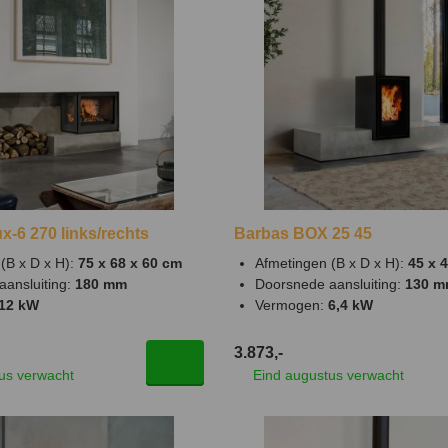
x-6 270 links/rechts
Barbas BOX 25 45
(B x D x H):
75 x 68 x 60 cm
Afmetingen (B x D x H):
45 x 
aansluiting:
180 mm
Doorsnede aansluiting:
130 
12 kW
Vermogen:
6,4 kW
3.873,-
us verwacht
Eind augustus verwacht