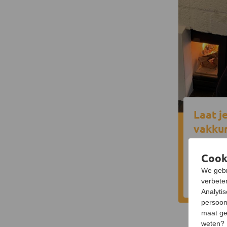
Laat j
vakkun
NHK-gecert
Volledig ve
Cook
We gebr
Bekijk 
verbeter
Analyti
persoon
maat ge
weten?