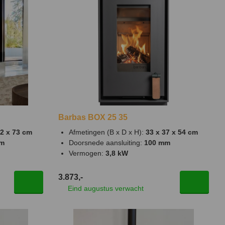
Barbas BOX 25 35
42 x 73 cm
Afmetingen (B x D x H):
33 x 37 x 54 cm
mm
Doorsnede aansluiting:
100 mm
Vermogen:
3,8 kW
3.873,-
Eind augustus verwacht