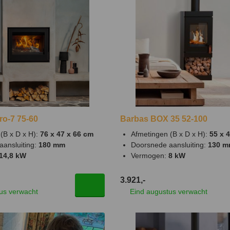
ro-7 75-60
Barbas BOX 35 52-100
(B x D x H):
76 x 47 x 66 cm
Afmetingen (B x D x H):
55 x 
aansluiting:
180 mm
Doorsnede aansluiting:
130 
14,8 kW
Vermogen:
8 kW
3.921,-
us verwacht
Eind augustus verwacht