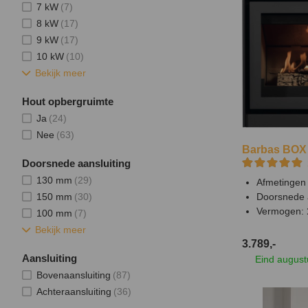
7 kW
(7)
8 kW
(17)
9 kW
(17)
10 kW
(10)
Bekijk meer
Hout opbergruimte
Ja
(24)
Nee
(63)
Barbas BOX 
Doorsnede aansluiting
130 mm
(29)
Afmetingen 
150 mm
(30)
Doorsnede 
Vermogen:
100 mm
(7)
Bekijk meer
3.789,-
Aansluiting
Eind august
Bovenaansluiting
(87)
Achteraansluiting
(36)