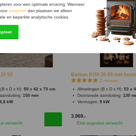
pteren voor een optimale ervaring. Wanneer
 voor
weigeren
dan plaatsen we alleen
ele en beperkte analytische cookies.
epteer
25 55
Barbas BOX 20 55 met hout
2
reviews
(B x D x H):
55 x 42 x 73 cm
Afmetingen (B x D x H):
53 x 
aansluiting:
150 mm
Doorsnede aansluiting:
130 
8,8 kW
Vermogen:
9 kW
3.969,-
us verwacht
Eind augustus verwacht