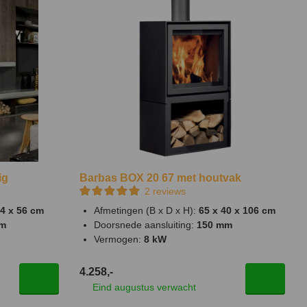
ig
Barbas BOX 20 67 met houtvak
2
reviews
44 x 56 cm
Afmetingen (B x D x H):
65 x 40 x 106 cm
mm
Doorsnede aansluiting:
150 mm
Vermogen:
8 kW
4.258,-
Eind augustus verwacht