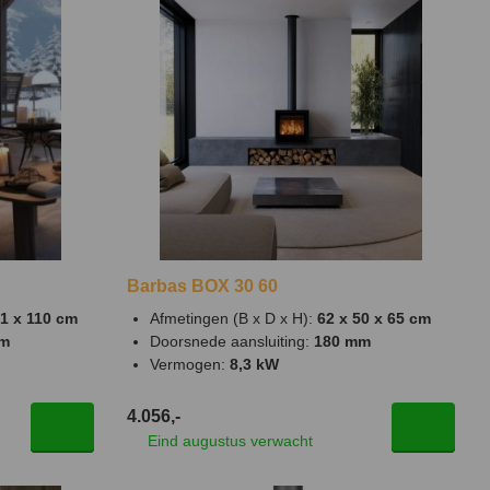
Barbas BOX 30 60
41 x 110 cm
Afmetingen (B x D x H):
62 x 50 x 65 cm
mm
Doorsnede aansluiting:
180 mm
Vermogen:
8,3 kW
4.056,-
Eind augustus verwacht