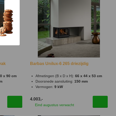
vak
Barbas Unilux-6 265 driezijdig
40 x 90 cm
Afmetingen (B x D x H):
66 x 44 x 53 cm
mm
Doorsnede aansluiting:
150 mm
Vermogen:
9 kW
4.003,-
Eind augustus verwacht