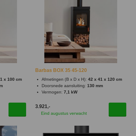
Barbas BOX 35 45-120
41 x 100 cm
Afmetingen (B x D x H):
42 x 41 x 120 cm
mm
Doorsnede aansluiting:
130 mm
Vermogen:
7,1 kW
3.921,-
Eind augustus verwacht