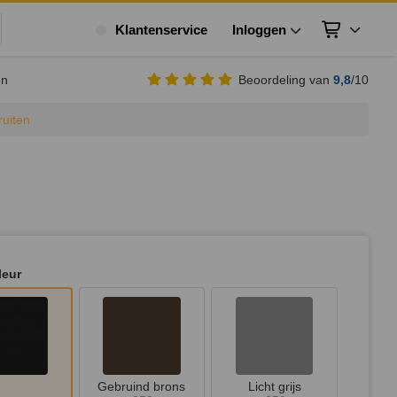
Klantenservice
Inloggen
Winkelwagen
ek
en
Beoordeling van
9,8
/10
ruiten
leur
Gebruind brons
Licht grijs