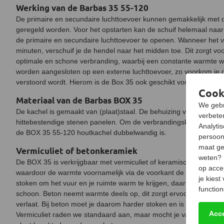
Werking van de Barbas 35 55-120
De primaire en secundaire luchttoevoer kunnen gemakkelijk met
geregeld worden. Voor het opstarten kan de schuif helemaal na
de primaire en secundaire luchttoevoer te openen. Wanneer het 
minuten, verschuif je de hendel naar het midden toe. Dit zorgt v
optimale en schone verbranding, waarbij een constante warmte w
worden aangesloten op een externe luchttoevoer, zo voorkom je d
verstoord wordt. Hierom is de Box 35 ook geschikt voor nieuwbo
Cook
Materiaal van de Barbas BOX 35
We gebr
De kachel is gemaakt van (plaat)staal. De behuizing van de verb
verbeter
hittebestendige stenen panelen. Om de verbrandingskamer zit een 
Analyti
de BOX 35 55-120 houtkachel dubbelwandig is.
persoon
maat ge
Vermiculiet of betonkeramiek
weten?
De BOX 35 is verkrijgbaar met vermiculiet of keramisch beton interi
op acce
waardoor de warmte voornamelijk via de voorkant de kachel verlaa
je kiest
stoken om het vuur en je ruimte warm te krijgen, daarnaast houd j
function
schoon. Beton neemt warmte deels op, dit zorgt ervoor dat er mi
verlaat. Bij beton moet je daarom harder stoken en is het lastig
Acc
Vermiculiet raden we standaard aan, maar mocht je van het harde