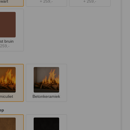
wart
+
259,-
+
259,-
st bruin
259,-
miculiet
Betonkeramiek
ep