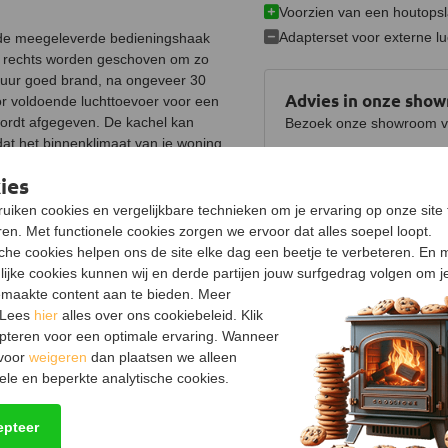
Voorzien van een houtops
Adapterset voor externe l
 de meegeleverde bedieningshaak
ar rechts worden geschoven om zo
vuur goed brand, na ongeveer 30
Advies in onze sho
oor voldoende luchttoevoer voor een
ordt afgegeven. De kachel kan
Bezoek onze showroom voo
at het binnenklimaat van je woning
Bekijk showroom en maa
uw en passieve woningen.
ies
uiken cookies en vergelijkbare technieken om je ervaring op onze site 
Specificaties
randingskamer bestaat uit
en. Met functionele cookies zorgen we ervoor dat alles soepel loopt.
Product
extra laag staal. Dit betekent dat
sche cookies helpen ons de site elke dag een beetje te verbeteren. En 
Merk
lijke cookies kunnen wij en derde partijen jouw surfgedrag volgen om j
maakte content aan te bieden. Meer
Model
 Lees
hier
alles over ons cookiebeleid. Klik
eur. Vermiculiet isoleert beter
pteren voor een optimale ervaring. Wanneer
Vuurzicht
t. Hierdoor hoef je minder hard te
 voor
weigeren
dan plaatsen we alleen
e de ruit ook gemakkelijker
Garantie
ele en beperkte analytische cookies.
nder stralingswarmte de kachel
er om het vuur goed aan te maken.
Algemene kenmerken
epteer
 stoken zijn, waarbij wel eens een
Vermogen