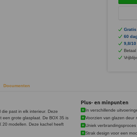
Gratis
60 da
9,8/10
Betaal
Vrijbli
Documenten
Plus- en minpunten
In verschillende uitvoering
ie past in elk interieur. Deze
Voorzien van glazen deur m
t een grote glasplaat. De BOX 35 is
OX 20 modellen. Deze kachel heeft
Uniek verbrandingsproces
Strak design voor een mooi