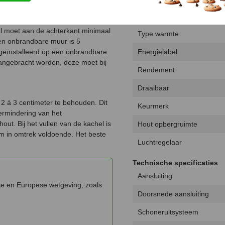
Uitvoering
l moet aan de achterkant minimaal
Type warmte
een onbrandbare muur is 5
geïnstalleerd op een onbrandbare
Energielabel
 aangebracht worden, deze moet bij
Rendement
Draaibaar
 2 á 3 centimeter te behouden. Dit
Keurmerk
ermindering van het
out. Bij het vullen van de kachel is
Hout opbergruimte
m in omtrek voldoende. Het beste
Luchtregelaar
Technische specificaties
Aansluiting
e en Europese wetgeving, zoals
Doorsnede aansluiting
Schoneruitsysteem