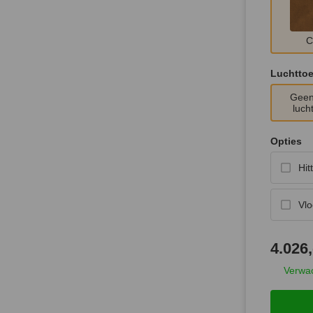
C
Luchttoe
Geen
luch
Opties
Hit
Vlo
4.026,
Verwac