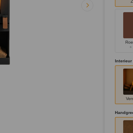
Z
Roe
+
Interieur
Ver
Handgre