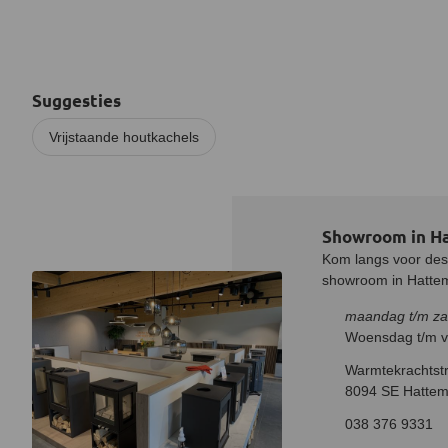
Suggesties
Vrijstaande houtkachels
Showroom in H
Kom langs voor desk
showroom in Hatteme
maandag t/m za
Woensdag t/m vr
Warmtekrachtstr
8094 SE Hattem
038 376 9331