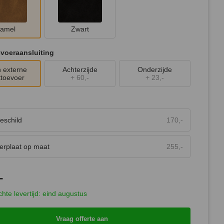
amel
Zwart
voeraansluiting
 externe
Achterzijde
Onderzijde
ttoevoer
+
60,-
+
23,-
teschild
170,-
erplaat op maat
255,-
-
hte levertijd: eind augustus
Vraag offerte aan