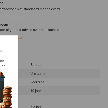
lag
uchttoevoer niet standaard meegeleverd
wroom
r uitgebreid advies over houtkachels.
k een afspraak
te
met
Barbas
e op
Vrijstaand
Voorzijde
10 jaar
7,3 kW