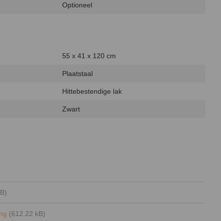
Optioneel
55 x 41 x 120 cm
Plaatstaal
Hittebestendige lak
Zwart
B)
ing
(612.22 kB)