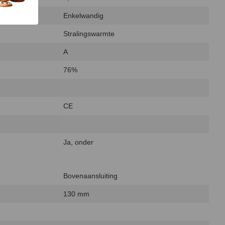
Enkelwandig
Stralingswarmte
A
76%
CE
Ja, onder
Bovenaansluiting
130 mm