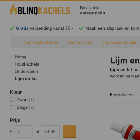
Bekijk alle
categorieën
Gratis
verzending vanaf 75,-
Maak een afspraak en
kom
Vuurvaste stenen
Kachelruiten
Vuurvaste isolatie
Home
Lijm en
Houtkachels
Lijm en kit
hel
Onderdelen
worden vervang
Lijm en kit
Kleur
5
producten
Zwart
(1)
Beige
(2)
Prijs
€
tot