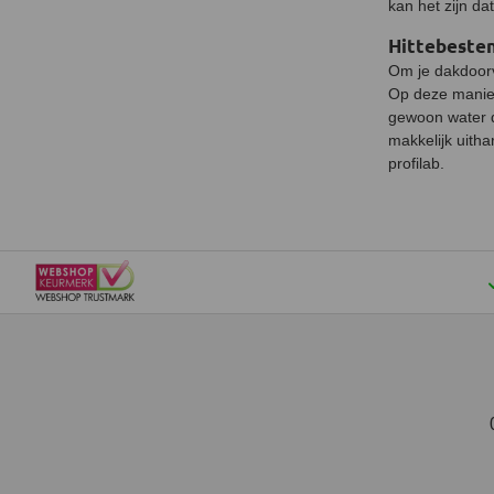
kan het zijn da
Hittebesten
Om je dakdoorvo
Op deze manier
gewoon water d
makkelijk uith
profilab.