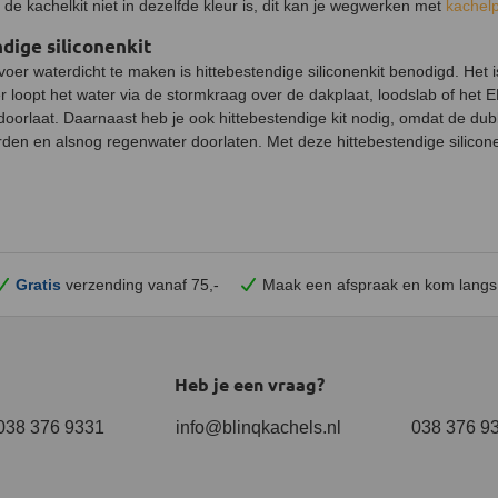
t de kachelkit niet in dezelfde kleur is, dit kan je wegwerken met
kachel
dige siliconenkit
er waterdicht te maken is hittebestendige siliconenkit benodigd. Het i
 loopt het water via de stormkraag over de dakplaat, loodslab of het 
oorlaat. Daarnaast heb je ook hittebestendige kit nodig, omdat de du
arden en alsnog regenwater doorlaten. Met deze hittebestendige silicon
Gratis
verzending vanaf 75,-
Maak een afspraak en
kom
langs
Heb je een vraag?
038 376 9331
info@blinqkachels.nl
038 376 9