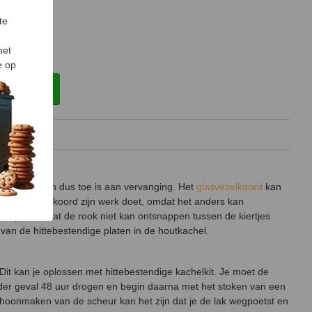
te
met
e op
rsleten is en dus toe is aan vervanging. Het
glasvezelkoord
kan
t je glasvezelkoord zijn werk doet, omdat het anders kan
lijk voor dat de rook niet kan ontsnappen tussen de kiertjes
 van de hittebestendige platen in de houtkachel.
 Dit kan je oplossen met hittebestendige kachelkit. Je moet de
eder geval 48 uur drogen en begin daarna met het stoken van een
 schoonmaken van de scheur kan het zijn dat je de lak wegpoetst en