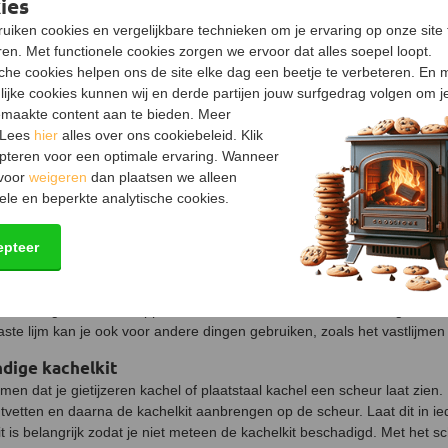
ies
uiken cookies en vergelijkbare technieken om je ervaring op onze site 
en. Met functionele cookies zorgen we ervoor dat alles soepel loopt.
sche cookies helpen ons de site elke dag een beetje te verbeteren. En 
0 gram – potje
Hittebestendige siliconenkit
lijke cookies kunnen wij en derde partijen jouw surfgedrag volgen om j
maakte content aan te bieden. Meer
14,95
 Lees
hier
alles over ons cookiebeleid. Klik
ad
Op voorraad
pteren voor een optimale ervaring. Wanneer
 voor
weigeren
dan plaatsen we alleen
ele en beperkte analytische cookies.
ijm voor glasvezelkoord
epteer
men dat je glasvezelkoord op het deurtje van de houtkachel kapot of ve
van de vuurvaste lijm tegen het deurtje aan lijmen. Het is belangrijk da
de rookgassen ontsnappen uit de kachel. Het kachelkoord zorgt er name
ste lijm kan je ook voor andere dingen gebruiken, zoals het vastlijmen
dige kachelkit
en dat je gietijzeren kachel of plaatstaal kachel een scheur laat zien.
tvetten en daarna de kachelkit aanbrengen op de scheur. Laat dit in i
Dit is belangrijk zodat je niet meteen de kachelkit beschadigd. Met het