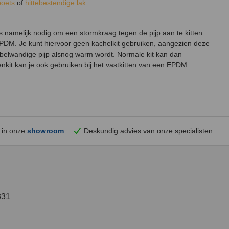
poets
of
hittebestendige lak
.
s namelijk nodig om een stormkraag tegen de pijp aan te kitten.
EPDM. Je kunt hiervoor geen kachelkit gebruiken, aangezien deze
bbelwandige pijp alsnog warm wordt. Normale kit kan dan
enkit kan je ook gebruiken bij het vastkitten van een EPDM
 in onze
showroom
Deskundig advies van onze specialisten
331