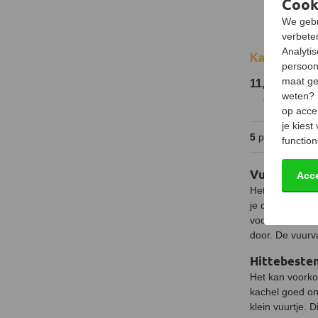
Cook
We gebr
verbeter
Analyti
Kachelkit 50
persoon
maat ge
11,-
weten?
Op voorra
op acce
je kiest
5
producten
function
Vuurvaste l
Acc
Het kan voorko
je door middel 
voorkomen dat 
door. De vuurva
Hittebesten
Het kan voorkom
kachel goed on
klein vuurtje. 