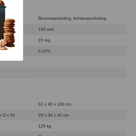
Bovenaansluiting, Achteraansluiting
150 mm
15 mg
0,10%
52 x 40 x 100 cm
x D x H)
29 x 34 x 40 cm
125 kg