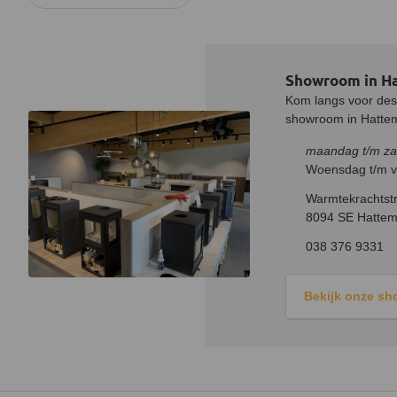
Showroom in H
Kom langs voor desk
showroom in Hatteme
maandag t/m za
Woensdag t/m vr
Warmtekrachtstr
8094 SE Hattem
038 376 9331
Bekijk onze s