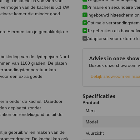
ling. De kachel is voorzien van
Primaire en secundaire ver
le vermogen van de kachel is 5,1 kW
leinere kamer die minder goed
Ingebouwd hittescherm on
Optimale verbrandingstem
Te gebruiken als bovenafv
elen. Hiermee kan je gemakkelijk de
Adapterset voor externe l
enbekleding van de Jydepejsen Nord
Advies in onze sho
lammen van 1100 graden. De platen
Bezoek onze showroom voo
verbrandingstemperatuur kan
gt voor een extra goede
Bekijk showroom en maa
Specificaties
cherm onder de kachel. Daardoor
Product
den geplaatst zonder
Merk
onken en rondvliegend as uit de
Model
t je gebruik willen maken van de
Vuurzicht
schroevendraaier. De kachel kan ook