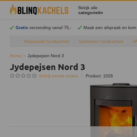
Bekijk alle
categorieën
Gratis
verzending vanaf 75,-
Maak een afspraak en
kom
Vrijstaande houtkachels
Speksteen houtkachels
J
Home
Jydepejsen Nord 3
Jydepejsen Nord 3
Schrijf eerste review
Product: 1028