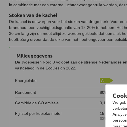
in combinatie met een externe luchttoevoer gebruikt worden, deze 
Stoken van de kachel
De kachel is ontworpen voor het stoken van droge berk. Voor een
brandhout een vochtigheidsgehalte van 12-20% te hebben. Het h
30 cm lang zijn en moet altijd zo worden gekloofd dat een stuk ho
heeft. Zorg ervoor dat de dikte van het hout ongeveer een polsdik
Milieugegevens
De Jydepejsen Nord 3 voldoet aan de strenge Nederlandse en
vastgelegd in de EcoDesign 2022.
Energielabel
A
Rendement
80%
Cook
We gebr
Gemiddelde CO emissie
0,10%
verbeter
Fijnstof per kubieke meter
15 mg
Analyti
63% minder da
persoon
maat ge