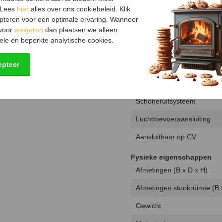
 Lees
hier
alles over ons cookiebeleid. Klik
Technische specificaties
pteren voor een optimale ervaring. Wanneer
 voor
weigeren
dan plaatsen we alleen
Aansluiting
ele en beperkte analytische cookies.
Doorsnede aansluiting
epteer
Fijnstof per kubieke meter
Gemiddelde CO emissie
Schoneruitsysteem
Luchttoevoeraansluiting
Aansluitbaar op CV
Fysieke eigenschappen
Afmetingen (B x D x H)
Afmetingen stookruimte (B 
Gewicht