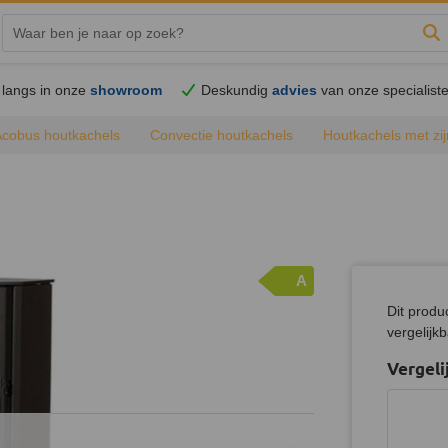
Zo
langs in onze
showroom
Deskundig
advies
van onze specialist
Acobus houtkachels
Convectie houtkachels
Houtkachels met zij
A
Dit produ
vergelijk
Vergeli