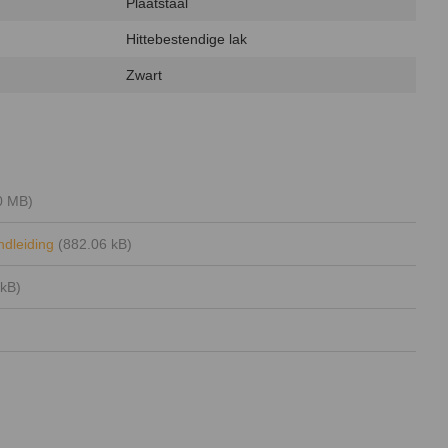
Plaatstaal
Hittebestendige lak
Zwart
0 MB)
andleiding
(882.06 kB)
 kB)