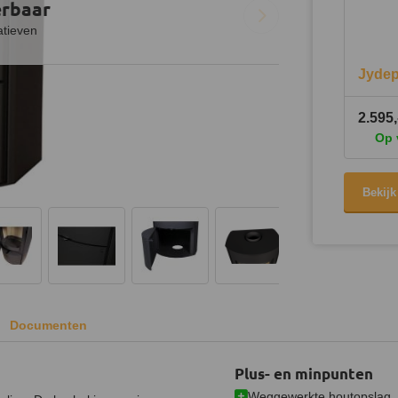
erbaar
atieven
Jydep
2.595,
Op 
Bekijk
Documenten
Plus- en minpunten
Weggewerkte houtopslag