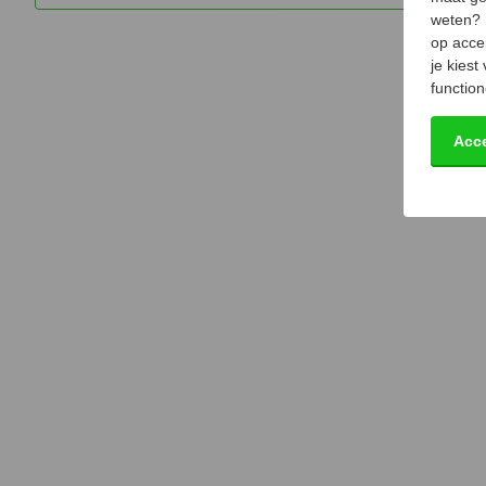
weten?
op acce
je kiest
function
Acc