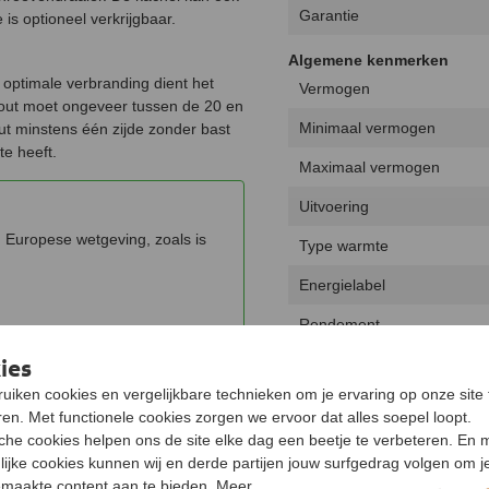
Garantie
is optioneel verkrijgbaar.
Algemene kenmerken
 optimale verbranding dient het
Vermogen
out moet ongeveer tussen de 20 en
Minimaal vermogen
ut minstens één zijde zonder bast
te heeft.
Maximaal vermogen
Uitvoering
 Europese wetgeving, zoals is
Type warmte
Energielabel
Rendement
ies
Draaibaar
uiken cookies en vergelijkbare technieken om je ervaring op onze site 
Keurmerk
en. Met functionele cookies zorgen we ervoor dat alles soepel loopt.
sche cookies helpen ons de site elke dag een beetje te verbeteren. En 
Hout opbergruimte
n toegestaan
lijke cookies kunnen wij en derde partijen jouw surfgedrag volgen om j
Luchtregelaar
maakte content aan te bieden. Meer