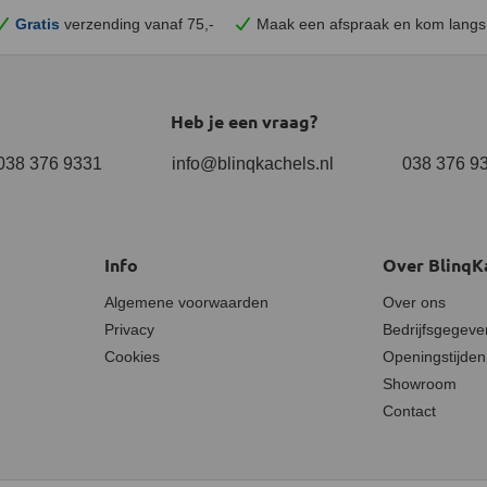
Gratis
verzending vanaf 75,-
Maak een afspraak en
kom
langs
Heb je een vraag?
038 376 9331
info@blinqkachels.nl
038 376 9
Info
Over BlinqK
Algemene voorwaarden
Over ons
Privacy
Bedrijfsgegeve
Cookies
Openingstijden
Showroom
Contact