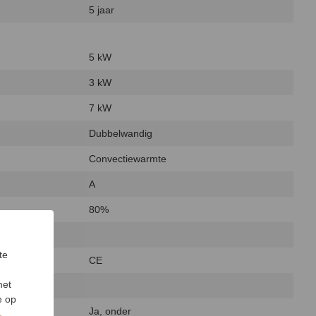
5 jaar
5 kW
3 kW
7 kW
Dubbelwandig
Convectiewarmte
A
80%
te
CE
met
e op
Ja, onder