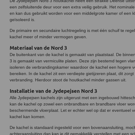
De Jydepejsen Nord 3 houtkachel heeft een strakke Deense uitstra
een zelfsluitende deur voor een extra veilig gebruik. Het nomina
en kan dus gebruikt worden voor een middelgrote kamer of een k
geïsoleerd is.
De primaire en secundaire luchtregeling is met één schuif te reg
kachel meer of minder vermogen geven.
Materiaal van de Nord 3
De buitenkant van de kachel is gemaakt van plaatstaal. De binn
3 is gemaakt van vermiculite platen. Deze zijn bestemd tegen v
isoleren de verbrandingskamer waardoor de kachel een hogere 
bereiken. In de kachel zit een verdiepte gietijzeren plaat, dit zor
verbranding. Hierdoor stoot de houtkachel minder gassen uit.
Installatie van de Jydepejsen Nord 3
Alle Jydepejsen kachels zijn uitgerust met een ingebouwd hittes
kan de kachel op zowel een onbrandbare en brandbare vloer wor
beschermende vloerplaat. Let er echter wel op dat er eventueel v
kachel kan komen.
De kachel is standaard ingesteld voor een bovenaansluiting, moch
achteraansluiting dan kan je dit gemakkelijk verstellen met een 