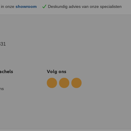
 in onze
showroom
Deskundig advies van onze specialisten
331
achels
Volg ons
ns