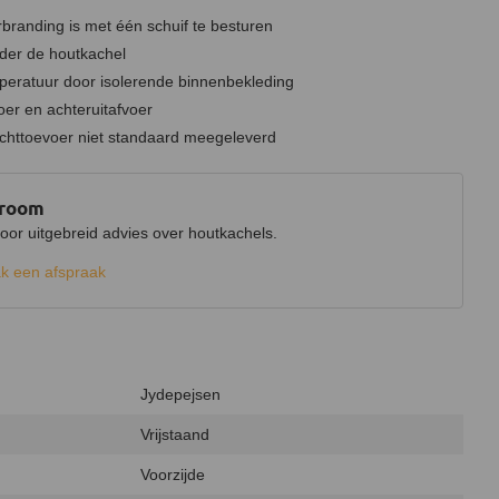
branding is met één schuif te besturen
der de houtkachel
peratuur door isolerende binnenbekleding
oer en achteruitafvoer
uchttoevoer niet standaard meegeleverd
wroom
r uitgebreid advies over houtkachels.
k een afspraak
Jydepejsen
Vrijstaand
Voorzijde