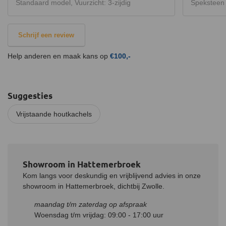
Standaard model, Vuurzicht: 3-zijdig
Speksteen m
Schrijf een review
Help anderen en maak kans op
€100,-
Suggesties
Vrijstaande houtkachels
Showroom in Hattemerbroek
Kom langs voor deskundig en vrijblijvend advies in onze
showroom in Hattemerbroek, dichtbij Zwolle.
maandag t/m zaterdag op afspraak
Woensdag t/m vrijdag: 09:00 - 17:00 uur