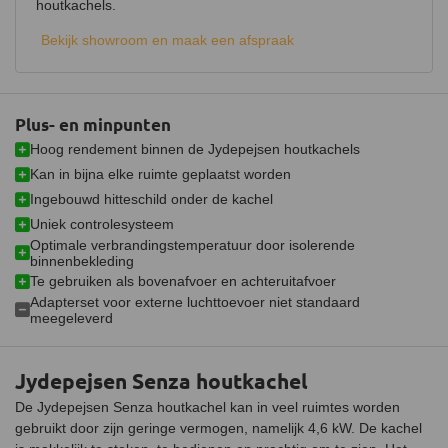
houtkachels.
Aansluiting
Bovenaansluiting,
Achteraansluiting
Bekijk showroom en maak een afspraak
Doorsnede aansluiting
150 mm
Fijnstof per kubieke meter
4 mg
Plus- en minpunten
Gemiddelde CO emissie
0,07%
Hoog rendement binnen de Jydepejsen houtkachels
Schoneruitsysteem
Kan in bijna elke ruimte geplaatst worden
Ingebouwd hitteschild onder de kachel
Luchttoevoeraansluiting
Optioneel
Uniek controlesysteem
Aansluitbaar op CV
Optimale verbrandingstemperatuur door isolerende
binnenbekleding
Afmetingen (B x D x H)
46 x 36 x 93 cm
Te gebruiken als bovenafvoer en achteruitafvoer
Adapterset voor externe luchttoevoer niet standaard
Afmetingen stookruimte (B x
32 x 26 x 43 cm
meegeleverd
D x H)
Gewicht
96 kg
Jydepejsen Senza houtkachel
Materiaal
Gietijzer
De Jydepejsen Senza houtkachel kan in veel ruimtes worden
gebruikt door zijn geringe vermogen, namelijk 4,6 kW. De kachel
Afwerking
Hittebestendige lak