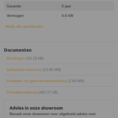
Garantie
5 jaar
Vermogen
4,6 kW
Minimaal vermogen
3 kW
Bekijk alle specificaties
Maximaal vermogen
5 kW
Uitvoering
Enkelwandig
Documenten
Type warmte
Stralingswarmte
Afmetingen
(32.29 kB)
Energielabel
A+
Jydepejsen brochure
(13.90 MB)
Rendement
82%
Installatie- en gebruikershandleiding
(2.68 MB)
Draaibaar
Keurmerk
CE
Prestatieverklaring
(482.57 kB)
Hout opbergruimte
Advies in onze showroom
Luchtregelaar
Ja, onder
Bezoek onze showroom voor uitgebreid advies over