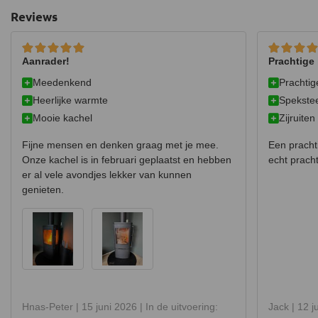
dikte van het hout ongeveer een polsdikte heeft.
Reviews
Aanrader!
Prachtige
Meedenkend
Prachtig
Heerlijke warmte
Spekste
Mooie kachel
Zijruiten
Fijne mensen en denken graag met je mee.
Een prachti
Onze kachel is in februari geplaatst en hebben
echt pracht
er al vele avondjes lekker van kunnen
genieten.
Hnas-Peter |
15 juni 2026
| In de uitvoering:
Jack |
12 j