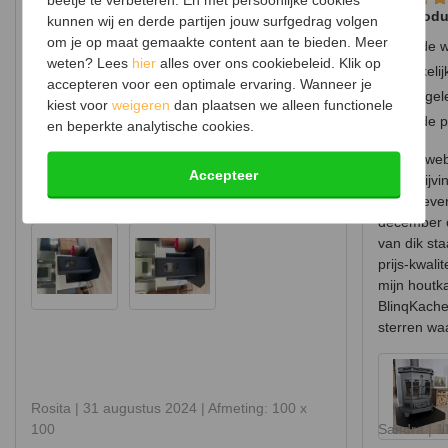
Zeer tevreden
Top produc
kunnen wij en derde partijen jouw surfgedrag volgen
om je op maat gemaakte content aan te bieden. Meer
Mooi zwarte plaat
Goede w
weten? Lees
hier
alles over ons cookiebeleid. Klik op
Pas perfect voor onze pelletkachel
Makkelij
accepteren voor een optimale ervaring. Wanneer je
Blij mee
Snel gel
kiest voor
weigeren
dan plaatsen we alleen functionele
Goede pr
en beperkte analytische cookies.
Zeer tevreden, wij zochten een mooie zwarte
ijzeren grondplaat voor onder onze kachel en
Goede webs
Accepteer
deze was mooi en paste perfect onder onze
omschrijvi
pelletkachel.
snelle lev
december o
van dik st
prijs-kwali
mijn houtka
BlinqKache
sterren wa
Rosita |
31 augustus 2024
| Afmeting: 100 x
100
Sandra |
1