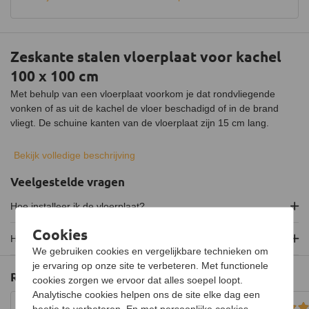
Keurmerk
CE
Zeskante stalen vloerplaat voor kachel
100 x 100 cm
Met behulp van een vloerplaat voorkom je dat rondvliegende
vonken of as uit de kachel de vloer beschadigd of in de brand
vliegt. De schuine kanten van de vloerplaat zijn 15 cm lang.
Deze zeskante stalen vloerplaat van 100 bij 100 centimeter heeft
Bekijk volledige beschrijving
twee kleine gaatjes in verband met het poedercoaten van de
vloerplaat. Dankzij de poedercoating is de vloerplaat minder
Veelgestelde vragen
gevoelig voor krassen.
Hoe installeer ik de vloerplaat?
Cookies
Hoe wordt de vloerplaat verzonden?
We gebruiken cookies en vergelijkbare technieken om
je ervaring op onze site te verbeteren. Met functionele
Reviews
cookies zorgen we ervoor dat alles soepel loopt.
Analytische cookies helpen ons de site elke dag een
beetje te verbeteren. En met persoonlijke cookies