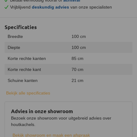
Vrijblijvend
deskundig advies
van onze specialisten
Specificaties
Breedte
100 cm
Diepte
100 cm
Korte rechte kanten
85 cm
Korte rechte kant
70 cm
Schuine kanten
21 cm
Dikte
2 mm
Bekijk alle specificaties
Materiaal
Plaatstaal
Advies in onze showroom
Classificatietemperatuur
700 °C
Bezoek onze showroom voor uitgebreid advies over
Kleur
houtkachels.
Zwart
Bekijk showroom en maak een afspraak
Vorm
Zeskant