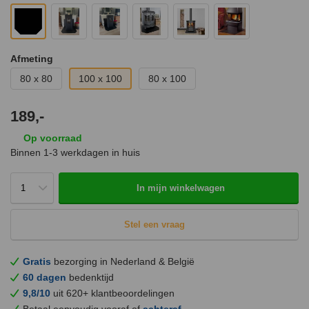
Afmeting
80 x 80
100 x 100
80 x 100
189,-
Op voorraad
Binnen 1-3 werkdagen in huis
In mijn winkelwagen
Stel een vraag
Gratis
bezorging in Nederland & België
60 dagen
bedenktijd
9,8/10
uit 620+ klantbeoordelingen
Betaal eenvoudig vooraf of
achteraf