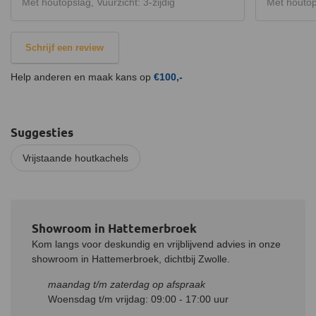
Met houtopslag, Vuurzicht: 3-zijdig
Met houtops
Schrijf een review
Help anderen en maak kans op
€100,-
Suggesties
Vrijstaande houtkachels
Showroom in Hattemerbroek
Kom langs voor deskundig en vrijblijvend advies in onze
showroom in Hattemerbroek, dichtbij Zwolle.
maandag t/m zaterdag op afspraak
Woensdag t/m vrijdag: 09:00 - 17:00 uur