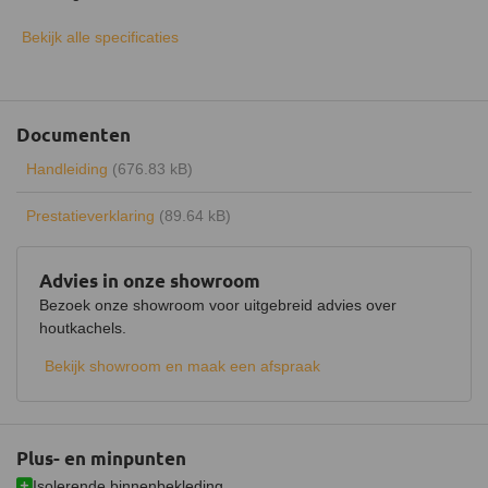
Uitvoering
Enkelwandig
Bekijk alle specificaties
Type warmte
Stralingswarmte
Energielabel
A
Documenten
Rendement
78%
Handleiding
(676.83 kB)
Draaibaar
Prestatieverklaring
(89.64 kB)
Keurmerk
CE
Hout opbergruimte
Advies in onze showroom
Bezoek onze showroom voor uitgebreid advies over
Luchtregelaar
Ja, boven en onder
houtkachels.
Aansluiting
Bovenaansluiting,
Achteraansluiting
Bekijk showroom en maak een afspraak
Doorsnede aansluiting
150 mm
Fijnstof per kubieke meter
3 mg
Plus- en minpunten
Gemiddelde CO emissie
0,06%
Isolerende binnenbekleding