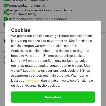
Weggewerkte houtopslag
Schoneruitsysteem
Kan gebruikt worden als bovenaansluiting en
achteruitaansluiting
Luchttoevoeraansluiting
Optioneel
Luchtregelaar aan boven- en onderkant
Aansluitbaar op CV
Plaatsing uitsluitend op onbrandbare ondergrond
Cookies
Afmetingen (B x D x H)
51 x 45 x 98 cm
We gebruiken cookies en vergelijkbare technieken om
Westfire Uniq 36 houtkachel
je ervaring op onze site te verbeteren. Met functionele
Gewicht
90 kg
cookies zorgen we ervoor dat alles soepel loopt.
De Westfire Uniq 36 houtkachel vormt de blikvanger van iedere
Materiaal
Plaatstaal
Analytische cookies helpen ons de site elke dag een
ruimte, met een vermogen van 7,2 kW en een rendement van
beetje te verbeteren. En met persoonlijke cookies
78%. Via de ruit op de voorzijde heb je perfect zicht op het
Afwerking
Hittebestendige lak
kunnen wij en derde partijen jouw surfgedrag volgen
vlammenspel. Breng de ruimte in de perfecte sfeer en geniet van
om je op maat gemaakte content aan te bieden. Meer
Kleur
Zwart
de warmte van deze houtkachel.
weten? Lees
hier
alles over ons cookiebeleid. Klik op
Bekijk volledige beschrijving
Materiaal van de Westfire Uniq 36
Weggewerkte aslade
accepteren voor een optimale ervaring. Wanneer je
kiest voor
weigeren
dan plaatsen we alleen functionele
De Westfire Uniq 36 houtkachel is aan de buitenkant vervaardigd
en beperkte analytische cookies.
uit staal. De binnenbekleding is gemaakt van Skamol-platen.
Milieugegevens
Deze zijn bestand tegen temperaturen tot 1000 graden Celsius.
De Westfire Uniq 36 voldoet aan de strenge Nederlandse en
De platen hebben een isolerende werking. Hierdoor heeft de
Accepteer
Europese wetgeving, zoals is vastgelegd in de EcoDesign 2022.
kachel een hoger rendement.