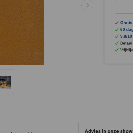
Gratis
60 da
9,8/10
Betaal
Vrijbli
Advies in onze sho