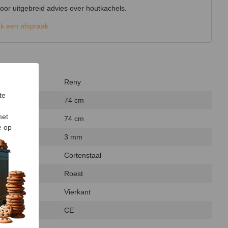
r uitgebreid advies over houtkachels.
k een afspraak
Reny
te
74 cm
met
74 cm
e op
3 mm
Cortenstaal
Roest
Vierkant
CE