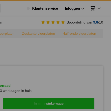
Klantenservice
Inloggen
Winkelwagen
ek
en
Beoordeling van
9,8
/10
loerplaten
Zeskante vloerplaten
Halfronde vloerplaten
orraad
3 werkdagen in huis
In mijn winkelwagen