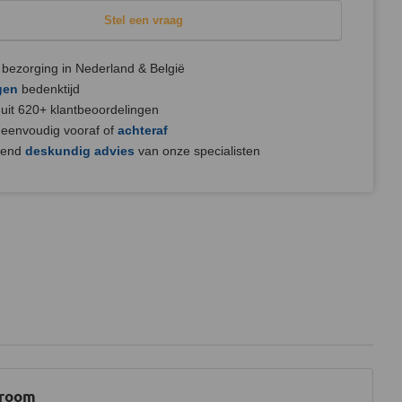
Stel een vraag
bezorging in Nederland & België
gen
bedenktijd
uit 620+ klantbeoordelingen
 eenvoudig vooraf of
achteraf
jvend
deskundig advies
van onze specialisten
wroom