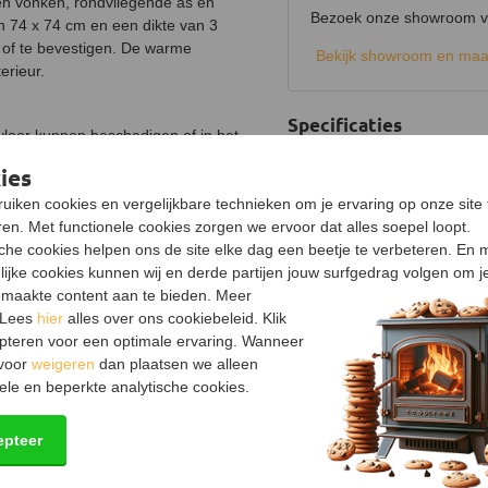
gen vonken, rondvliegende as en
Bezoek onze showroom voo
an 74 x 74 cm en een dikte van 3
n of te bevestigen. De warme
Bekijk showroom en maa
erieur.
Specificaties
vloer kunnen beschadigen of in het
Product
rplaat verplicht bij een
ies
Merk
 een vloerkleed. Bij een onbrandbare
n om krassen, asvlekken en
uiken cookies en vergelijkbare technieken om je ervaring op onze site 
Breedte
rsteen.
en. Met functionele cookies zorgen we ervoor dat alles soepel loopt.
sche cookies helpen ons de site elke dag een beetje te verbeteren. En 
Diepte
lijke cookies kunnen wij en derde partijen jouw surfgedrag volgen om j
taal eronder afschermt. Daardoor
Dikte
maakte content aan te bieden. Meer
n tuinhaard of terraskachel, zonder
 Lees
hier
alles over ons cookiebeleid. Klik
Materiaal
pteren voor een optimale ervaring. Wanneer
 voor
weigeren
dan plaatsen we alleen
Kleur
ele en beperkte analytische cookies.
Vorm
epteer
Keurmerk