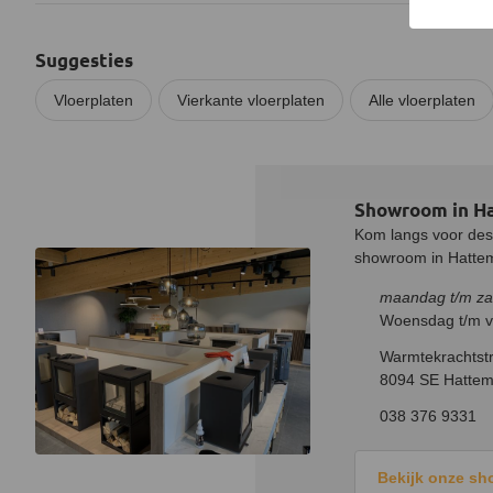
Suggesties
Vloerplaten
Vierkante vloerplaten
Alle vloerplaten
Showroom in H
Kom langs voor desk
showroom in Hatteme
maandag t/m za
Woensdag t/m vr
Warmtekrachtstr
8094 SE Hattem
038 376 9331
Bekijk onze s