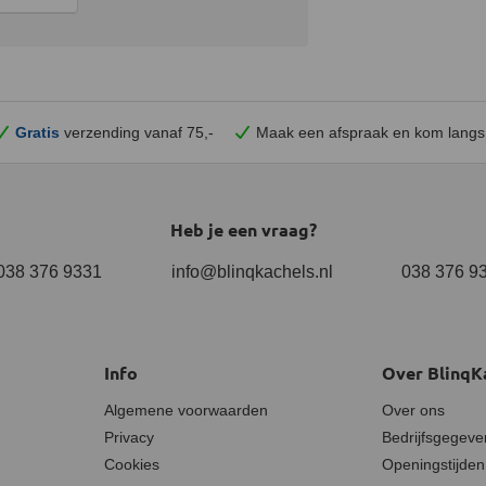
Gratis
verzending vanaf 75,-
Maak een afspraak en
kom
langs
Heb je een vraag?
038 376 9331
info@blinqkachels.nl
038 376 9
Info
Over BlinqK
Algemene voorwaarden
Over ons
Privacy
Bedrijfsgegeve
Cookies
Openingstijden