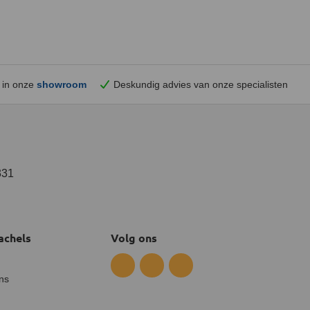
 in onze
showroom
Deskundig advies van onze specialisten
331
achels
Volg ons
ns