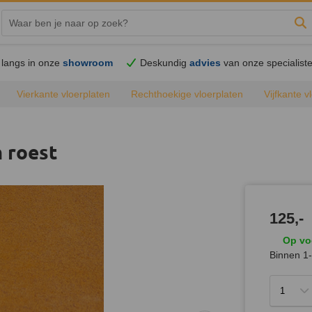
Zo
langs in onze
showroom
Deskundig
advies
van onze specialist
Vierkante vloerplaten
Rechthoekige vloerplaten
Vijfkante v
e vloerplaten
Alle vloerplaten
m roest
125,-
Op vo
Binnen 1-