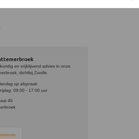
attemerbroek
undig en vrijblijvend advies in onze
rbroek, dichtbij Zwolle.
terdag op afspraak
ijdag: 09:00 - 17:00 uur
aat 45
erbroek
howroom