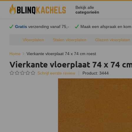
Bekijk alle
categorieën
Gratis
verzending vanaf 75,-
Maak een afspraak en
kom
Vloerplaten
Stalen vloerplaten
Glazen vloerplaten
Ronde vloerplaten
Druppelronde vloerplaten
Kwartrond
Home
Vierkante vloerplaat 74 x 74 cm roest
Vierkante vloerplaat 74 x 74 c
Schrijf eerste review
Product: 3444