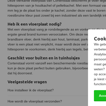
Deze vierkante vloerplaat van Cortenstaal beschermt je vloer te
hittesporen van je houtkachel of pelletkachel. Met een formaat v
mm leg je de plaat los onder je kachel, zonder deze vast te bore
roestbruine kleur past zowel bij een industrieel als een landelijk int
Heb ik een vloerplaat nodig?
Met een vloerplaat vang je rondvliegende as en vonken op die je 
ergste geval brand kunnen veroorzaken. Om deze reden is een vloe
Cook
brandbare vloer, denk hierbij aan hout, laminaat, parket, vinyl of
vloer is een plaat niet verplicht, maar wordt deze wel aangerade
We gebr
hittesporen te voorkomen, denk hierbij aan tegels, beton of natuu
verbeter
Analyti
Geschikt voor buiten en in tuinhuisjes
persoon
Cortenstaal vormt vanzelf een beschermende roestlaag die het s
maat ge
kun je deze plaat perfect buiten gebruiken, bijvoorbeeld onder ee
weten?
dat hij doorroest.
op acce
je kiest
Veelgestelde vragen
function
Hoe installeer ik de vloerplaat?
Acc
Hoe wordt de vloerplaat verzonden?