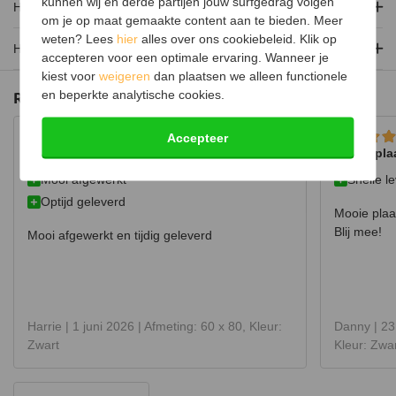
kunnen wij en derde partijen jouw surfgedrag volgen
poedercoating is de vloerplaat minder gevoelig voor krassen en is
Hoe installeer ik de vloerplaat?
om je op maat gemaakte content aan te bieden. Meer
het beter bestand tegen de hitte.
weten? Lees
hier
alles over ons cookiebeleid. Klik op
Hoe wordt de vloerplaat verzonden?
De plaat is standaard met rechte hoeken, maar is ook te
accepteren voor een optimale ervaring. Wanneer je
verkrijgen met afgeronde hoeken.
kiest voor
weigeren
dan plaatsen we alleen functionele
en beperkte analytische cookies.
Reviews
Accepteer
Mooi afgewerkt en tijdig geleverd
Mooie pla
Mooi afgewerkt
Snelle l
Optijd geleverd
Mooie plaat
Blij mee!
Mooi afgewerkt en tijdig geleverd
Harrie |
1 juni 2026
| Afmeting: 60 x 80, Kleur:
Danny |
23
Zwart
Kleur: Zwa