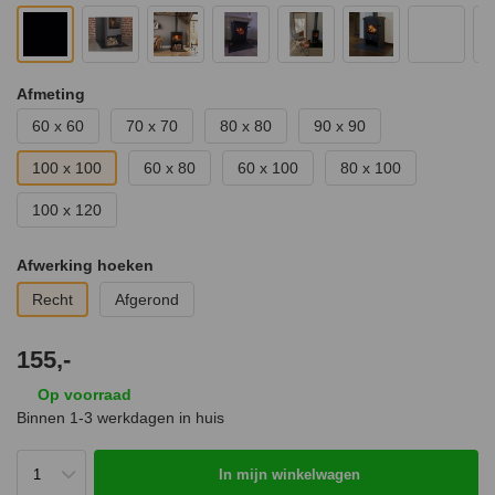
Afmeting
60 x 60
70 x 70
80 x 80
90 x 90
100 x 100
60 x 80
60 x 100
80 x 100
100 x 120
Afwerking hoeken
Recht
Afgerond
155,-
Op voorraad
Binnen 1-3 werkdagen in huis
In mijn winkelwagen