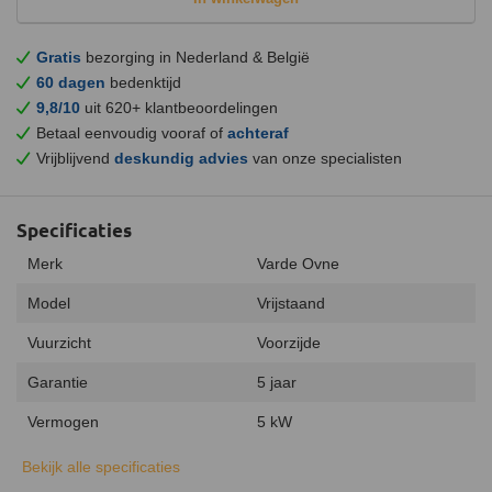
Gratis
bezorging in Nederland & België
60 dagen
bedenktijd
9,8/10
uit 620+ klantbeoordelingen
Betaal eenvoudig vooraf of
achteraf
Vrijblijvend
deskundig advies
van onze specialisten
Specificaties
Merk
Varde Ovne
Model
Vrijstaand
Vuurzicht
Voorzijde
Garantie
5 jaar
Vermogen
5 kW
Minimaal vermogen
3 kW
Bekijk alle specificaties