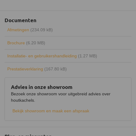
Maximaal vermogen
7 kW
Uitvoering
Enkelwandig
Documenten
Type warmte
Stralingswarmte
Afmetingen
(234.09 kB)
Energielabel
A+
Brochure
(6.20 MB)
Rendement
81%
Installatie- en gebruikershandleiding
(1.27 MB)
Draaibaar
Keurmerk
CE
Prestatieverklaring
(167.80 kB)
Hout opbergruimte
Advies in onze showroom
Luchtregelaar
Ja, boven
Bezoek onze showroom voor uitgebreid advies over
houtkachels.
Aansluiting
Bovenaansluiting,
Achteraansluiting
Bekijk showroom en maak een afspraak
Doorsnede aansluiting
150 mm
Fijnstof per kubieke meter
21 mg