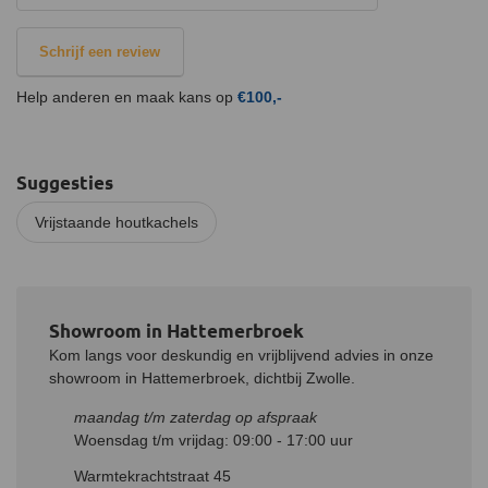
afgeven, zorg dus voor goede ventilatie. Denk er ook aan het
deurtje iets open te laten staan tijdens de eerste keer stoken om
te voorkomen dat de deur blijft vastplakken aan de verf. Na het
Schrijf een review
uitharden van de verf is de kachel beter beschermd tegen
eventuele beschadigingen of vegen.
Help anderen en maak kans op
€100,-
Suggesties
Vrijstaande houtkachels
Showroom in Hattemerbroek
Kom langs voor deskundig en vrijblijvend advies in onze
showroom in Hattemerbroek, dichtbij Zwolle.
maandag t/m zaterdag op afspraak
Woensdag t/m vrijdag: 09:00 - 17:00 uur
Warmtekrachtstraat 45