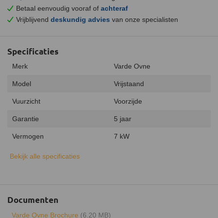
Betaal eenvoudig vooraf of
achteraf
Vrijblijvend
deskundig advies
van onze specialisten
Specificaties
Merk
Varde Ovne
Model
Vrijstaand
Vuurzicht
Voorzijde
Garantie
5 jaar
Vermogen
7 kW
Minimaal vermogen
5 kW
Bekijk alle specificaties
Maximaal vermogen
8 kW
Uitvoering
Enkelwandig
Documenten
Type warmte
Stralingswarmte
Varde Ovne Brochure
(6.20 MB)