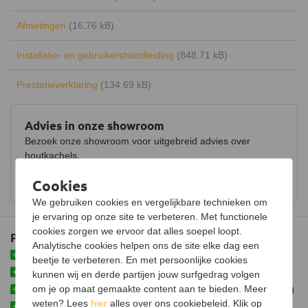
Energielabel
A+
Afmetingen
(16.76 kB)
Rendement
80%
Installatie- en gebruikershandleiding
(848.71 kB)
Draaibaar
Keurmerk
CE
Prestatieverklaring
(134.69 kB)
Hout opbergruimte
Advies in onze showroom
Luchtregelaar
Ja, onder
Bezoek onze showroom voor uitgebreid advies over
houtkachels.
Aansluiting
Bovenaansluiting,
Achteraansluiting
Bekijk showroom en maak een afspraak
Cookies
Doorsnede aansluiting
150 mm
We gebruiken cookies en vergelijkbare technieken om
je ervaring op onze site te verbeteren. Met functionele
Fijnstof per kubieke meter
12 mg
cookies zorgen we ervoor dat alles soepel loopt.
Plus- en minpunten
Gemiddelde CO emissie
0,09%
Analytische cookies helpen ons de site elke dag een
Voorzien van zijruiten
beetje te verbeteren. En met persoonlijke cookies
Schoneruitsysteem
Voorzien van een schoneruitsysteem
kunnen wij en derde partijen jouw surfgedrag volgen
om je op maat gemaakte content aan te bieden. Meer
Kan gebruikt worden met bovenaansluiting of achteraansluiting
Luchttoevoeraansluiting
weten? Lees
hier
alles over ons cookiebeleid. Klik op
Voorzien van gietijzeren delen voor langere levensduur