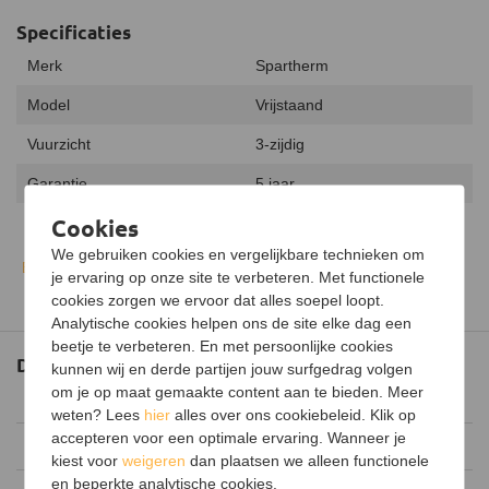
Specificaties
Merk
Spartherm
Model
Vrijstaand
Vuurzicht
3-zijdig
Garantie
5 jaar
Cookies
Vermogen
7,5 kW
We gebruiken cookies en vergelijkbare technieken om
Minimaal vermogen
5,3 kW
Bekijk alle specificaties
je ervaring op onze site te verbeteren. Met functionele
cookies zorgen we ervoor dat alles soepel loopt.
Maximaal vermogen
9,8 kW
Analytische cookies helpen ons de site elke dag een
Uitvoering
Dubbelwandig
beetje te verbeteren. En met persoonlijke cookies
Documenten
kunnen wij en derde partijen jouw surfgedrag volgen
Type warmte
Convectiewarmte
om je op maat gemaakte content aan te bieden. Meer
Afmetingen
(283.11 kB)
weten? Lees
hier
alles over ons cookiebeleid. Klik op
Energielabel
A+
accepteren voor een optimale ervaring. Wanneer je
Spartherm brochure
(6.29 MB)
Rendement
80%
kiest voor
weigeren
dan plaatsen we alleen functionele
en beperkte analytische cookies.