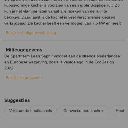
Kleur
Zwart
kubusvormige kachel is voorzien van een grote 3-zijdige ruit. Zo
kun je het vlammenspel vanuit alle hoeken van de ruimte
Weggewerkte aslade
bekijken. Daarnaast is de kachel in veel verschillende kleuren
verkrijgbaar. De kachel heeft een vermogen van 7,5 kW en heeft
een rendement van 80%. Met deze kachel haal je een degelijk
Bekijk volledige beschrijving
stuk vakmanschap in huis.
Materiaal van de Spartherm Saphir kachel
Milieugegevens
De buitenkant van de Saphir is vervaardigd uit plaatstaal. De
De Spartherm Lean Saphir voldoet aan de strenge Nederlandse
binnenkant van de verbrandingskamer is bekleed met
en Europese wetgeving, zoals is vastgelegd in de EcoDesign
vuurbeton/vermiculite stenen. Deze stenen isoleren de
2022.
verbrandingskamer waardoor een hoger rendement wordt
behaald. Op deze manier wordt het plaatstaal beschermd tegen
Bekijk alle gegevens
de enorme hitte en is de kachel milieuvriendelijker.
Installatie van de Lean Saphir houtkachel
De kachel moet op een stevige en stabiele ondervloer worden
Suggesties
geplaatst. De houtkachel moet op een onbrandbare vloer worden
Vrijstaande houtkachels
Convectie houtkachels
Houtka
gemonteerd. Als de vloer van brandbaar materiaal is gemaakt is
een vloerplaat verplicht. De kachel moet op minimaal 5 centimeter
van een onbrandbare wand worden geplaatst die minimaal