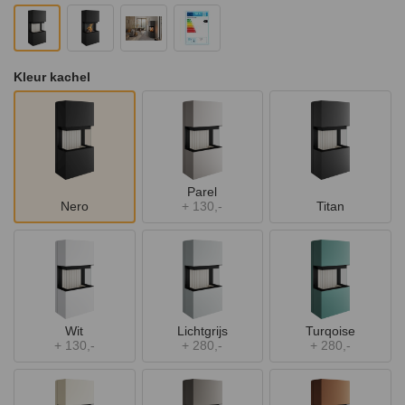
Kleur kachel
Parel
Nero
+
130,-
Titan
Wit
Lichtgrijs
Turqoise
+
130,-
+
280,-
+
280,-