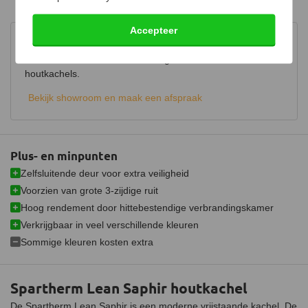
Installatie- en gebruikershandleiding
(3.54 MB)
Draaibaar
Accepteer
Keurmerk
CE
Advies in onze showroom
Hout opbergruimte
Bezoek onze showroom voor uitgebreid advies over
houtkachels.
Luchtregelaar
Ja, onder
Bekijk showroom en maak een afspraak
Aansluiting
Bovenaansluiting,
Achteraansluiting
Doorsnede aansluiting
150 mm
Plus- en minpunten
Gemiddelde CO emissie
0,10%
Zelfsluitende deur voor extra veiligheid
Schoneruitsysteem
Voorzien van grote 3-zijdige ruit
Hoog rendement door hittebestendige verbrandingskamer
Luchttoevoeraansluiting
Verkrijgbaar in veel verschillende kleuren
Aansluitbaar op CV
Sommige kleuren kosten extra
Afmetingen (B x D x H)
76 x 44 x 160 cm
Spartherm Lean Saphir houtkachel
Materiaal
Plaatstaal
De Spartherm Lean Saphir is een moderne vrijstaande kachel. De