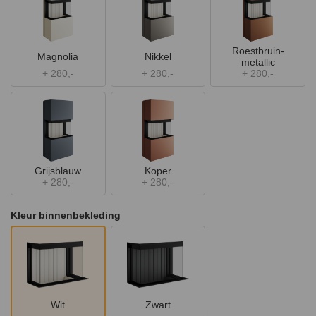
Roestbruin-
Magnolia
Nikkel
metallic
+
280,-
+
280,-
+
280,-
Grijsblauw
Koper
+
280,-
+
280,-
Kleur binnenbekleding
Wit
Zwart