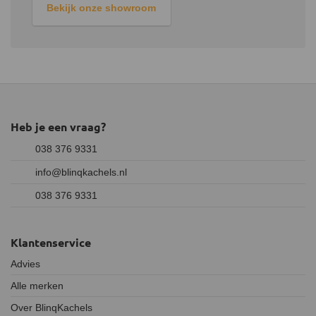
Bekijk onze showroom
overmatige rookontwikkeling, dat is ongezond. Leg niet meer dan
1 kg brandstof in de kachel tegelijkertijd. Het is beter om vaker
minder hout toe te voegen aan de kachel. Anders kan dit leiden
tot oververhitting en kan schade aan de kachel tot gevolg hebben.
Heb je een vraag?
038 376 9331
info@blinqkachels.nl
038 376 9331
Klantenservice
Advies
Alle merken
Over BlinqKachels