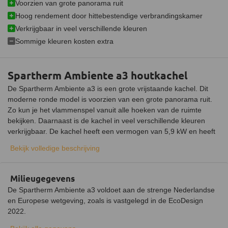
Schoneruitsysteem
Voorzien van grote panorama ruit
Hoog rendement door hittebestendige verbrandingskamer
Luchttoevoeraansluiting
Verkrijgbaar in veel verschillende kleuren
Aansluitbaar op CV
Sommige kleuren kosten extra
Afmetingen (B x D x H)
54 x 54 x 147 cm
Spartherm Ambiente a3 houtkachel
Gewicht
180 kg
De Spartherm Ambiente a3 is een grote vrijstaande kachel. Dit
Materiaal
Plaatstaal
moderne ronde model is voorzien van een grote panorama ruit.
Zo kun je het vlammenspel vanuit alle hoeken van de ruimte
Kleur
Zwart
bekijken. Daarnaast is de kachel in veel verschillende kleuren
Weggewerkte aslade
verkrijgbaar. De kachel heeft een vermogen van 5,9 kW en heeft
een rendement van 80%. Met deze kachel haal je een degelijk
Bekijk volledige beschrijving
stuk vakmanschap in huis.
Materiaal van de Spartherm Ambiente a3 kachel
Milieugegevens
De buitenkant van de Ambiente is vervaardigd uit plaatstaal. De
De Spartherm Ambiente a3 voldoet aan de strenge Nederlandse
binnenkant van de verbrandingskamer is bekleed met
en Europese wetgeving, zoals is vastgelegd in de EcoDesign
vuurbeton/vermiculite stenen. Deze stenen isoleren de
2022.
verbrandingskamer waardoor een hoger rendement wordt
behaald. Op deze manier wordt het plaatstaal beschermd tegen