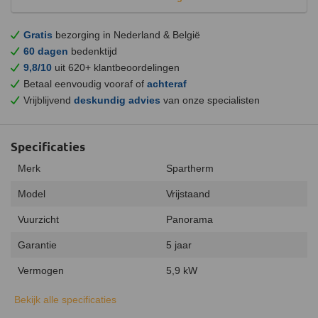
Gratis
bezorging in Nederland & België
60 dagen
bedenktijd
9,8/10
uit 620+ klantbeoordelingen
Betaal eenvoudig vooraf of
achteraf
Vrijblijvend
deskundig advies
van onze specialisten
Specificaties
Merk
Spartherm
Model
Vrijstaand
Vuurzicht
Panorama
Garantie
5 jaar
Vermogen
5,9 kW
Minimaal vermogen
4,5 kW
Bekijk alle specificaties