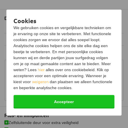
Maximaal vermogen
7,7 kW
Uitvoering
Dubbelwandig
Documenten
Cookies
Type warmte
Convectiewarmte
Afmetingen
(90.12 kB)
We gebruiken cookies en vergelijkbare technieken om
Energielabel
A+
je ervaring op onze site te verbeteren. Met functionele
Spartherm brochure
(6.29 MB)
cookies zorgen we ervoor dat alles soepel loopt.
Rendement
80%
Analytische cookies helpen ons de site elke dag een
beetje te verbeteren. En met persoonlijke cookies
Installatie- en gebruikershandleiding
(7.21 MB)
Draaibaar
kunnen wij en derde partijen jouw surfgedrag volgen
Keurmerk
CE
om je op maat gemaakte content aan te bieden. Meer
Advies in onze showroom
weten? Lees
hier
alles over ons cookiebeleid. Klik op
Hout opbergruimte
Bezoek onze showroom voor uitgebreid advies over
accepteren voor een optimale ervaring. Wanneer je
houtkachels.
kiest voor
weigeren
dan plaatsen we alleen functionele
Luchtregelaar
Ja, onder
en beperkte analytische cookies.
Bekijk showroom en maak een afspraak
Aansluiting
Bovenaansluiting,
Achteraansluiting
Accepteer
Doorsnede aansluiting
150 mm
Plus- en minpunten
Gemiddelde CO emissie
0,10%
Zelfsluitende deur voor extra veiligheid