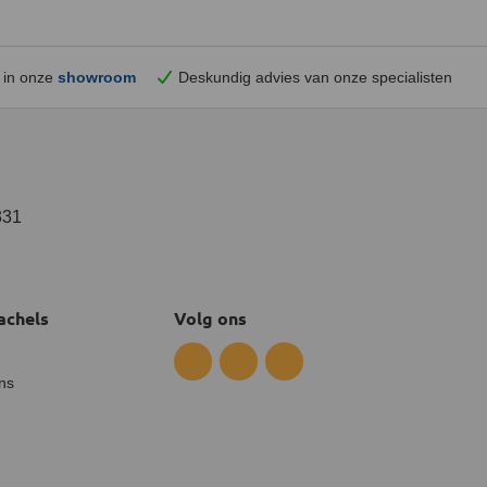
 in onze
showroom
Deskundig advies van onze specialisten
331
achels
Volg ons
ns