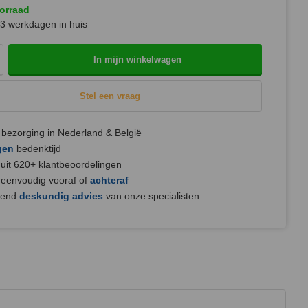
orraad
3 werkdagen in huis
In mijn winkelwagen
Stel een vraag
bezorging in Nederland & België
gen
bedenktijd
uit 620+ klantbeoordelingen
 eenvoudig vooraf of
achteraf
jvend
deskundig advies
van onze specialisten