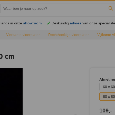
Zo
langs in onze
showroom
Deskundig
advies
van onze specialist
Vierkante vloerplaten
Rechthoekige vloerplaten
Vijfkante v
e vloerplaten
Alle vloerplaten
80 cm
Afmetin
60 x 60
60 x 80
109,-