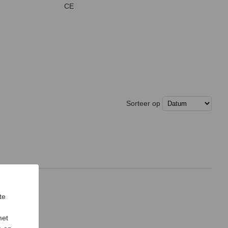
CE
Sorteer op
te
met