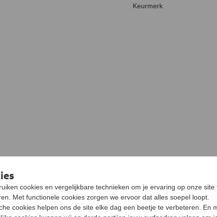
Keurmerk
ies
ewerkt
Optijd geleverd
uiken cookies en vergelijkbare technieken om je ervaring op onze site 
kt en tijdig geleverd
en. Met functionele cookies zorgen we ervoor dat alles soepel loopt.
sche cookies helpen ons de site elke dag een beetje te verbeteren. En 