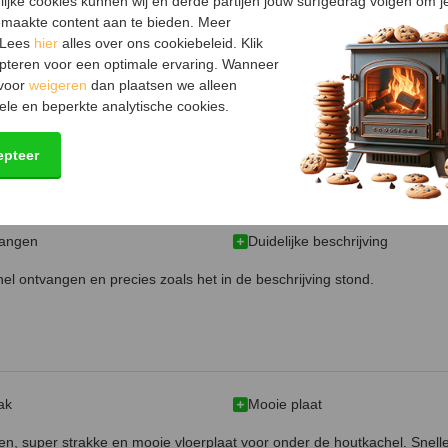
lijke cookies kunnen wij en derde partijen jouw surfgedrag volgen om j
maakte content aan te bieden. Meer
 Lees
hier
alles over ons cookiebeleid. Klik
pteren voor een optimale ervaring. Wanneer
vering
 voor
weigeren
dan plaatsen we alleen
ele en beperkte analytische cookies.
voor houtkachel. Snelle levering! Blij mee!
epteer
vangen
Duidelijke beschrijving
nel ontvangen en precies zoals het in de beschrijving stond.
ak
Mooie plaat
en, super strakke en mooie vloerplaat voor onder de houtkachel. Snelle