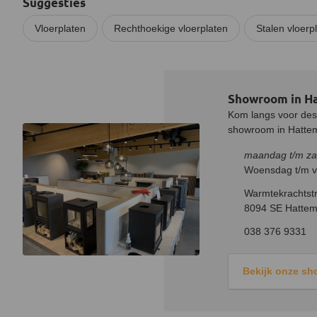
Suggesties
Vloerplaten
Rechthoekige vloerplaten
Stalen vloerp
Showroom in H
Kom langs voor desk
showroom in Hatteme
maandag t/m za
Woensdag t/m vr
Warmtekrachtstr
8094 SE Hattem
038 376 9331
Bekijk onze s