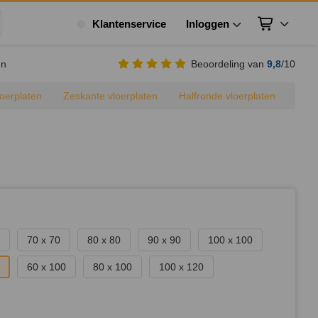
Klantenservice
Inloggen
Winkelwagen
ek
en
Beoordeling van
9,8
/10
loerplaten
Zeskante vloerplaten
Halfronde vloerplaten
g
70 x 70
80 x 80
90 x 90
100 x 100
60 x 100
80 x 100
100 x 120