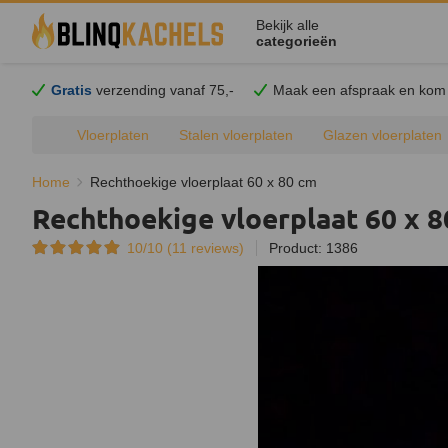
Bekijk alle
categorieën
Gratis
verzending vanaf 75,-
Maak een afspraak en
kom
Vloerplaten
Stalen vloerplaten
Glazen vloerplaten
Ronde vloerplaten
Druppelronde vloerplaten
Kwartrond
Home
Rechthoekige vloerplaat 60 x 80 cm
Rechthoekige vloerplaat 60 x 
10/10 (
11
reviews)
Product: 1386