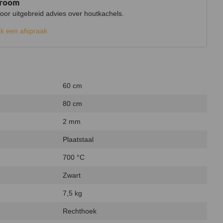
wroom
r uitgebreid advies over houtkachels.
k een afspraak
60 cm
80 cm
2 mm
Plaatstaal
700 °C
Zwart
7,5 kg
Rechthoek