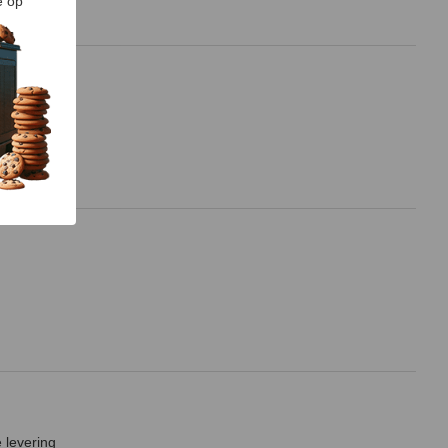
e op
 levering