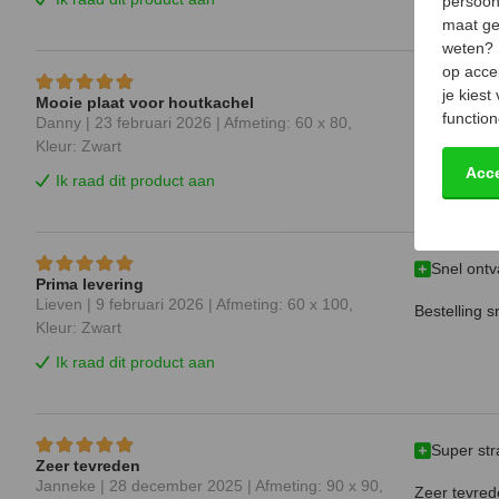
persoon
maat ge
weten?
op acce
Snelle le
je kiest
Mooie plaat voor houtkachel
function
Danny |
23 februari 2026
| Afmeting: 60 x 80,
Mooie plaat 
Kleur: Zwart
Acc
Ik raad dit product aan
Snel ont
Prima levering
Lieven |
9 februari 2026
| Afmeting: 60 x 100,
Bestelling s
Kleur: Zwart
Ik raad dit product aan
Super str
Zeer tevreden
Janneke |
28 december 2025
| Afmeting: 90 x 90,
Zeer tevred