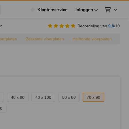
Klantenservice
Inloggen
Winkelwagen
ek
en
Beoordeling van
9,8
/10
loerplaten
Zeskante vloerplaten
Halfronde vloerplaten
g
40 x 80
40 x 100
50 x 80
70 x 90
00