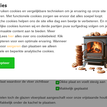
Keurmerk
ies
uiken cookies en vergelijkbare technieken om je ervaring op onze site 
en. Met functionele cookies zorgen we ervoor dat alles soepel loopt.
sche cookies helpen ons de site elke dag een beetje te verbeteren. En 
lijke cookies kunnen wij en derde partijen jouw surfgedrag volgen om j
maakte content aan te bieden. Meer
 Lees
hier
alles over ons cookiebeleid. Klik
pteren voor een optimale ervaring. Wanneer
 voor
weigeren
dan plaatsen we alleen
ele en beperkte analytische cookies.
epteer
laat waardoor de vloer zichtbaar
Dikke plaat en voelt stevig aan
Makkelijk geplaatst
felen toch de glazen vloerplaat aangeschaft voor onze vrijstaande houtk
Makkelijk onder de kachel te plaatsen.