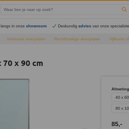
Zo
langs in onze
showroom
Deskundig
advies
van onze specialist
Vierkante vloerplaten
Rechthoekige vloerplaten
Vijfkante v
e vloerplaten
Alle vloerplaten
 70 x 90 cm
Afmetin
40 x 60
80 x 1
85,-