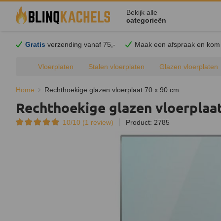
Bekijk alle
categorieën
Gratis
verzending vanaf 75,-
Maak een afspraak en
kom
Vloerplaten
Stalen vloerplaten
Glazen vloerplaten
Ronde vloerplaten
Druppelronde vloerplaten
Kwartrond
Home
Rechthoekige glazen vloerplaat 70 x 90 cm
Rechthoekige glazen vloerplaat
10/10 (
1
review)
Product: 2785