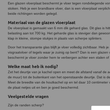
Een glazen vloerplaat beschermt je vloer tegen rondvliegende von
stoken. Heb je een brandbare vloer, dan is een vloerplaat verplich
beide richtingen worden gelegd.
Materiaal van de glazen vloerplaat
De vloerplaat is gemaakt van 6 mm dik gehard glas. Dit glas is hi
belasting aan tot 700 kg. Het geharde glas is steviger dan gewoon
klap in kleine, stompe stukjes in plaats van scherpe splinters.
Door het transparante glas blijft je vloer volledig zichtbaar. Heb j
visgraatvloer of tegels waar je zuinig op bent? Dan is een glazen 
beschermt je vloer zonder hem te verbergen achter een stalen of 
Welke maat heb ik nodig?
Zet het deurtje van je kachel open en meet de afstand vanaf de a
de muur) tot de buitenkant van het openstaande deurtje. Dat is de
Meet de breedte van de houtkachel op en tel daar 10 centimeter v
de plaat netjes uit en ben je goed beschermd.
Veelgestelde vragen
Zijn de randen scherp?