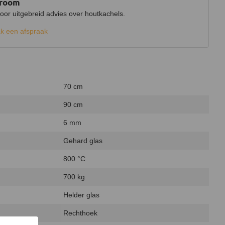
wroom
r uitgebreid advies over houtkachels.
k een afspraak
70 cm
90 cm
6 mm
Gehard glas
800 °C
700 kg
Helder glas
Rechthoek