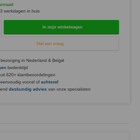
orraad
3 werkdagen in huis
In mijn winkelwagen
Stel een vraag
bezorging in Nederland & België
gen
bedenktijd
uit 620+ klantbeoordelingen
 eenvoudig vooraf of
achteraf
jvend
deskundig advies
van onze specialisten