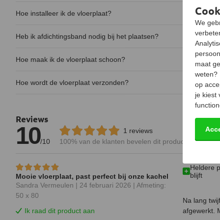
Cook
Hoe installeer ik de vloerplaat?
We gebr
verbeter
Heb ik afdichtingsband nodig bij het plaatsen?
Analyti
persoon
Hoe maak ik de vloerplaat schoon?
maat ge
weten?
Hoe wordt de vloerplaat verzonden?
op acce
je kiest
function
Reviews
10
Acc
1 reviews
/10
100%
van de klanten bevelen dit product aan
Heldere p
blijft
Mooie vloerplaat, past perfect bij onze kachel
Sandra Vermeulen |
24 februari 2026
| Afmeting:
50 x 80
Na lang twij
Ik raad dit product aan
afgewerkt. 