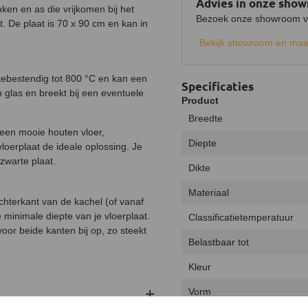
Advies in onze sho
ken en as die vrijkomen bij het
Bezoek onze showroom voo
t. De plaat is 70 x 90 cm en kan in
Bekijk showroom en maa
ttebestendig tot 800 °C en kan een
Specificaties
 glas en breekt bij een eventuele
Product
Breedte
e een mooie houten vloer,
Diepte
vloerplaat de ideale oplossing. Je
zwarte plaat.
Dikte
Materiaal
chterkant van de kachel (of vanaf
 minimale diepte van je vloerplaat.
Classificatietemperatuur
oor beide kanten bij op, zo steekt
Belastbaar tot
Kleur
Vorm