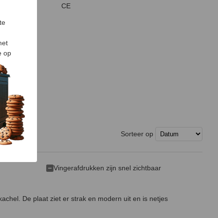
CE
te
met
e op
Sorteer op
Vingerafdrukken zijn snel zichtbaar
achel. De plaat ziet er strak en modern uit en is netjes