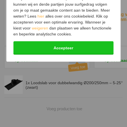
en 80 cm hoog.
kunnen wij en derde partijen jouw surfgedrag volgen
om je op maat gemaakte content aan te bieden. Meer
Loodslab in het zwart
Stormkraag 
weten? Lees
hier
alles over ons cookiebeleid. Klik op
Ø150/200mm
De koker waar de pijp doorheen wordt geschoven is zwart gelakt.
accepteren voor een optimale ervaring. Wanneer je
Deze lak is bestand tegen weersomstandigheden. Het lood zelf is
kiest voor
weigeren
dan plaatsen we alleen functionele
niet gelakt of gespoten, in tegenstelling tot de foto's heeft het lood
en beperkte analytische cookies.
geen zwarte kleur. Deze is gemakkelijk zelf te spuiten naar je
Hittebestendige lak zwart 6204
gewenste kleur.
Accepteer
16,-
28,-
Op voorraad
Op voorraa
1x Loodslab voor dubbelwandig Ø200/250mm – 5-25°
(zwart)
Voeg producten toe