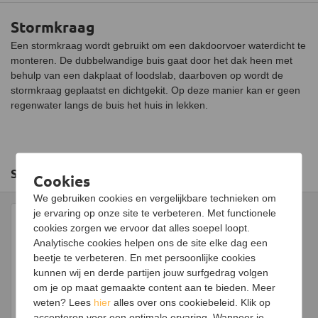
Stormkraag
Een stormkraag wordt gebruikt om een dakdoorvoer waterdicht te
monteren. De dubbelwandige buis gaat door het dak heen met
behulp van een dakplaat of loodslab, daarboven op wordt de
stormkraag geplaatst en dichtgekit. Op deze manier kan er geen
regenwater langs de buis het huis in lekken.
Slim combineren
Cookies
We gebruiken cookies en vergelijkbare technieken om
je ervaring op onze site te verbeteren. Met functionele
cookies zorgen we ervoor dat alles soepel loopt.
Analytische cookies helpen ons de site elke dag een
beetje te verbeteren. En met persoonlijke cookies
kunnen wij en derde partijen jouw surfgedrag volgen
om je op maat gemaakte content aan te bieden. Meer
weten? Lees
hier
alles over ons cookiebeleid. Klik op
Hittebestendige siliconenkit
accepteren voor een optimale ervaring. Wanneer je