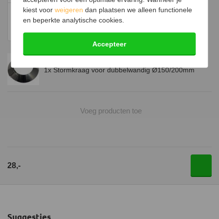
kiest voor
weigeren
dan plaatsen we alleen functionele
14,95
en beperkte analytische cookies.
Op voorraad
Accepteer
1x Stormkraag voor dubbelwandig Ø150/200mm
Voeg producten toe
28,-
Suggesties