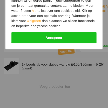
kunnen wij en derde partijen jouw surfgedrag volgen
Loodslab in het zwart
om je op maat gemaakte content aan te bieden. Meer
Stormkraag 
Ø150/200mm
weten? Lees
hier
alles over ons cookiebeleid. Klik op
De koker waar de pijp doorheen wordt geschoven is zwart gelakt.
accepteren voor een optimale ervaring. Wanneer je
Deze lak is bestand tegen weersomstandigheden. Het lood zelf is
kiest voor
weigeren
dan plaatsen we alleen functionele
niet gelakt of gespoten, in tegenstelling tot de foto's heeft het lood
en beperkte analytische cookies.
geen zwarte kleur. Deze is gemakkelijk zelf te spuiten naar je
Hittebestendige lak zwart 6204
gewenste kleur.
Accepteer
16,-
28,-
Op voorraad
Op voorraa
1x Loodslab voor dubbelwandig Ø100/150mm – 5-25°
(zwart)
Voeg producten toe