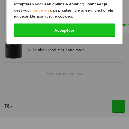
ronde handgrepen
accepteren voor een optimale ervaring. Wanneer je
kiest voor
weigeren
dan plaatsen we alleen functionele
en beperkte analytische cookies.
58,-
81,-
Op voorraad
Op voorraa
Accepteer
1x Houtbak rond met handvaten
Voeg producten toe
76,-