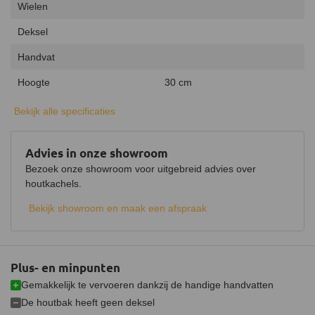
Wielen
Deksel
Handvat
Hoogte
30 cm
Diameter
41 cm
Bekijk alle specificaties
Kleur
Zwart
Advies in onze showroom
Bezoek onze showroom voor uitgebreid advies over
houtkachels.
Bekijk showroom en maak een afspraak
Plus- en minpunten
Gemakkelijk te vervoeren dankzij de handige handvatten
De houtbak heeft geen deksel