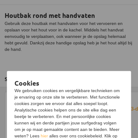
Houtbak rond met handvaten
Gebruik deze houtbak met handvaten voor het vervoeren en
opslaan voor het hout voor in de kachel. Middels het handvat
eenvoudig te verplaatsen, ook wanneer je de opslag helemaal
hebt gevuld. Dankzij deze handige opslag heb je het hout altijd bij
de hand.
Slim combineren
Cookies
We gebruiken cookies en vergelijkbare technieken om
je ervaring op onze site te verbeteren. Met functionele
cookies zorgen we ervoor dat alles soepel loopt.
Haardstel 3-d
Analytische cookies helpen ons de site elke dag een
beetje te verbeteren. En met persoonlijke cookies
kunnen wij en derde partijen jouw surfgedrag volgen
om je op maat gemaakte content aan te bieden. Meer
Haardstel 4-delig ronde bak met
weten? Lees
hier
alles over ons cookiebeleid. Klik op