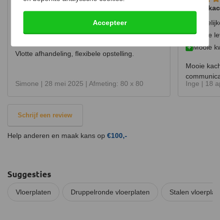
Vlotte afhandeling
Mooie kac
Accepteer
Vlotte afhandeling
Duidelij
Flexibel
Snelle l
Mooie kw
Vlotte afhandeling, flexibele opstelling.
Mooie kache
communica
Simone |
28 mei 2025
| Afmeting: 80 x 80
Inge |
18 a
Schrijf een review
Help anderen en maak kans op
€100,-
Suggesties
Vloerplaten
Druppelronde vloerplaten
Stalen vloerplat