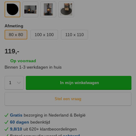
Afmeting
80 x 80
100 x 100
110 x 110
119,-
Op voorraad
Binnen 1-3 werkdagen in huis
In mijn winkelwagen
Stel een vraag
Gratis
bezorging in Nederland & België
60 dagen
bedenktijd
9,8/10
uit 620+ klantbeoordelingen
Betaal eenvoudig vooraf of
achteraf