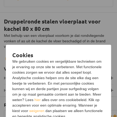
Druppelronde stalen vloerplaat voor
kachel 80 x 80 cm
Met behulp van een vloerplaat voorkom je dat rondvliegende
vonken of as uit de kachel de vloer beschadigd of in de brand
vliegt.
Cookies
Deze druppelronde stalen vloerplaat van 80 bij 80 centimeter
Bekijk volledige beschrijving
We gebruiken cookies en vergelijkbare technieken om
heeft twee kleine gaatjes in verband met het poedercoaten van
je ervaring op onze site te verbeteren. Met functionele
de vloerplaat. Dankzij de poedercoating is de vloerplaat minder
Veelgestelde vragen
cookies zorgen we ervoor dat alles soepel loopt.
gevoelig voor krassen.
Analytische cookies helpen ons de site elke dag een
Hoe installeer ik de vloerplaat?
beetje te verbeteren. En met persoonlijke cookies
kunnen wij en derde partijen jouw surfgedrag volgen
Hoe wordt de vloerplaat verzonden?
om je op maat gemaakte content aan te bieden. Meer
weten? Lees
hier
alles over ons cookiebeleid. Klik op
Reviews
accepteren voor een optimale ervaring. Wanneer je
kiest voor
weigeren
dan plaatsen we alleen functionele
en beperkte analytische cookies.