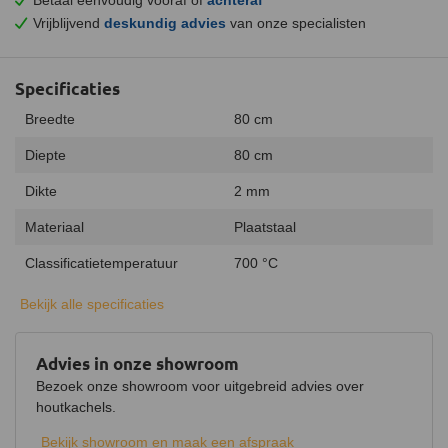
Vrijblijvend
deskundig advies
van onze specialisten
Specificaties
Breedte
80 cm
Diepte
80 cm
Dikte
2 mm
Materiaal
Plaatstaal
Classificatietemperatuur
700 °C
Kleur
Zwart
Bekijk alle specificaties
Vorm
Druppelrond
Advies in onze showroom
Keurmerk
CE
Bezoek onze showroom voor uitgebreid advies over
houtkachels.
Bekijk showroom en maak een afspraak