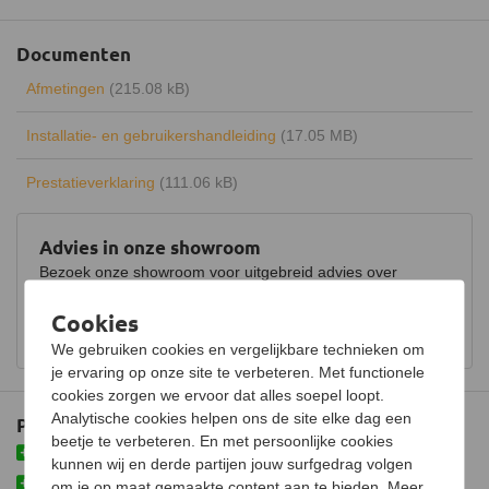
Rendement
80%
Documenten
Draaibaar
Afmetingen
(215.08 kB)
Keurmerk
CE
Installatie- en gebruikershandleiding
(17.05 MB)
Luchtregelaar
Ja, onder
Prestatieverklaring
(111.06 kB)
Aansluiting
Bovenaansluiting,
Achteraansluiting
Doorsnede aansluiting
150 mm
Advies in onze showroom
Bezoek onze showroom voor uitgebreid advies over
Fijnstof per kubieke meter
21 mg
houtkachels.
Cookies
Gemiddelde CO emissie
0,07%
Bekijk showroom en maak een afspraak
We gebruiken cookies en vergelijkbare technieken om
Schoneruitsysteem
je ervaring op onze site te verbeteren. Met functionele
cookies zorgen we ervoor dat alles soepel loopt.
Luchttoevoeraansluiting
Analytische cookies helpen ons de site elke dag een
Plus- en minpunten
Aansluitbaar op CV
beetje te verbeteren. En met persoonlijke cookies
Met Air Wash-glasbeluchtingssysteem voor een schone ruit
kunnen wij en derde partijen jouw surfgedrag volgen
Hoog rendement dankzij het unieke dubbel
Afmetingen (B x D x H)
47 x 36 x 98 cm
om je op maat gemaakte content aan te bieden. Meer