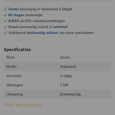
Gratis
bezorging in Nederland & België
60 dagen
bedenktijd
9,8/10
uit 620+ klantbeoordelingen
Betaal eenvoudig vooraf of
achteraf
Vrijblijvend
deskundig advies
van onze specialisten
Specificaties
Merk
Dovre
Model
Vrijstaand
Vuurzicht
3-zijdig
Vermogen
7 kW
Uitvoering
Enkelwandig
Type warmte
Stralingswarmte
Bekijk alle specificaties
Energielabel
A+