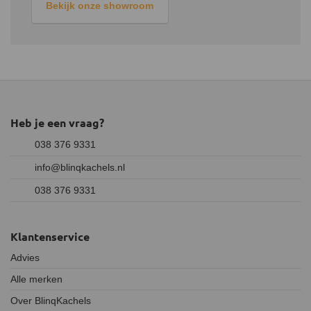
Bekijk onze showroom
opnieuw ontvlammen.
Stoken van de kachel
Maak voor het stoken van de kachel bij voorkeur gebruik van hard
loofhout. Voorbeelden hiervan zijn eik, beuk, berk en
fruitbomenhout. Het gebruikte hout mag een vochtpercentage van
ongeveer 15% hebben.
Heb je een vraag?
038 376 9331
info@blinqkachels.nl
038 376 9331
Klantenservice
Advies
Alle merken
Over BlinqKachels