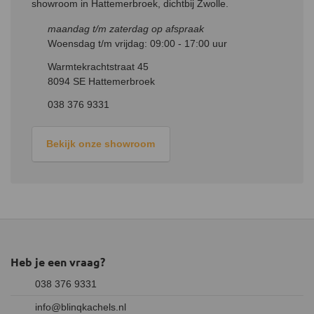
luchttoevoer aan te sluiten.
showroom in Hattemerbroek, dichtbij Zwolle.
Uniek dubbel verbrandingssysteem
maandag t/m zaterdag op afspraak
Woensdag t/m vrijdag: 09:00 - 17:00 uur
De kachels van Dovre zijn voorzien van een uniek dubbel
verbrandingssysteem, waarmee een hoger rendement en een
Warmtekrachtstraat 45
schonere verbranding wordt gegarandeerd. Dit komt doordat
8094 SE Hattemerbroek
secundaire lucht via de achterkant in de kachel wordt toegelaten.
Deze lucht wordt verwarmd en teruggeleid naar de
038 376 9331
verbrandingskamer. Zo kan secundaire verbranding ontstaan, wat
ervoor zorgt dat niet-brandende rookgassen opnieuw
Bekijk onze showroom
ontvlammen.
Stoken van de kachel
Maak voor het stoken van de kachel bij voorkeur gebruik van hard
loofhout. Voorbeelden hiervan zijn eik, beuk, berk en
fruitbomenhout. Het gebruikte hout mag een vochtpercentage van
maximaal 15% hebben.
Heb je een vraag?
038 376 9331
info@blinqkachels.nl