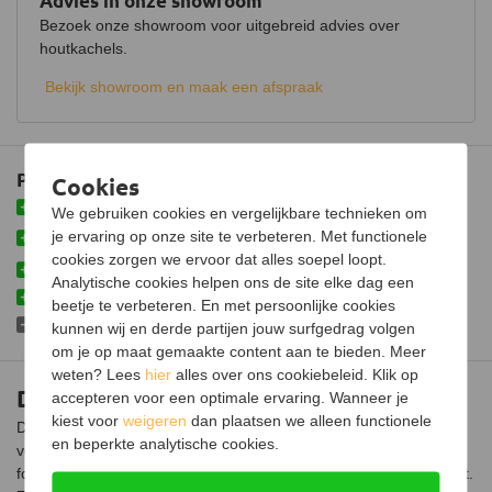
Advies in onze showroom
Achteraansluiting
Bezoek onze showroom voor uitgebreid advies over
Doorsnede aansluiting
150 mm
houtkachels.
Fijnstof per kubieke meter
31 mg
Bekijk showroom en maak een afspraak
Gemiddelde CO emissie
0,07%
Schoneruitsysteem
Plus- en minpunten
Cookies
Luchttoevoeraansluiting
Met Air Wash-glasbeluchtingssysteem voor een schone ruit
We gebruiken cookies en vergelijkbare technieken om
Hoog rendement dankzij het unieke dubbel
je ervaring op onze site te verbeteren. Met functionele
Aansluitbaar op CV
verbrandingssysteem
cookies zorgen we ervoor dat alles soepel loopt.
Hoogwaardig materiaal in Dovre gieterij geproduceerd
Afmetingen (B x D x H)
52 x 45 x 89 cm
Analytische cookies helpen ons de site elke dag een
Voorzien van aansluiting op boven- en achterzijde
beetje te verbeteren. En met persoonlijke cookies
Gewicht
139 kg
Zijpanelen niet standaard meegeleverd
kunnen wij en derde partijen jouw surfgedrag volgen
om je op maat gemaakte content aan te bieden. Meer
Materiaal
Gietijzer
weten? Lees
hier
alles over ons cookiebeleid. Klik op
Dovre Astro 2/L houtkachel
accepteren voor een optimale ervaring. Wanneer je
Afwerking
Hittebestendige lak
kiest voor
weigeren
dan plaatsen we alleen functionele
De Dovre Astro 2/L heeft een rendement van 79% en een
Kleur
Zwart
en beperkte analytische cookies.
vermogen van 7 kW. Dankzij het stijlvolle design en compacte
formaat komt deze houtkachel in iedere ruimte goed tot zijn recht.
Weggewerkte aslade