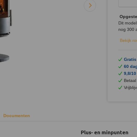
Opgeste
Dit model
nog 300 
Bekijk r
Gratis
60 da
9,8/10
Betaal
Vrijbli
Documenten
Plus- en minpunten