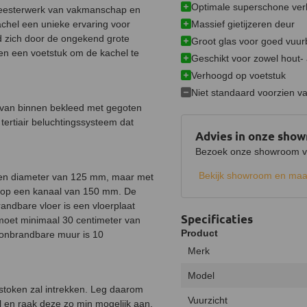
Optimale superschone verb
 meesterwerk van vakmanschap en
Massief gietijzeren deur
chel een unieke ervaring voor
d zich door de ongekend grote
Groot glas voor goed vuur
en een voetstuk om de kachel te
Geschikt voor zowel hout-
Verhoogd op voetstuk
Niet standaard voorzien v
n van binnen bekleed met gegoten
ertiair beluchtingssysteem dat
Advies in onze sho
Bezoek onze showroom voo
Bekijk showroom en maa
een diameter van 125 mm, maar met
 op een kanaal van 150 mm. De
randbare vloer is een vloerplaat
Specificaties
 moet minimaal 30 centimeter van
Product
 onbrandbare muur is 10
Merk
Model
 stoken zal intrekken. Leg daarom
Vuurzicht
 en raak deze zo min mogelijk aan.