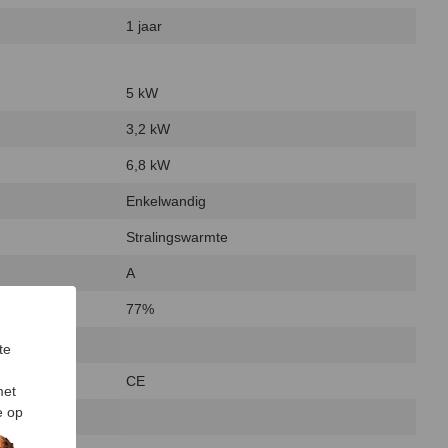
1 jaar
5 kW
3,2 kW
6,8 kW
Enkelwandig
Stralingswarmte
A
77%
te
CE
met
e op