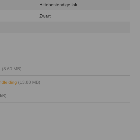
Hittebestendige lak
Zwart
e
(8.60 MB)
andleiding
(13.88 MB)
 kB)