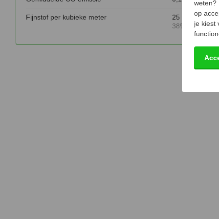
weten?
op acce
Fijnstof per kubieke meter
25 mg
je kiest
38% minder da
function
Acc