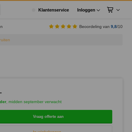
Klantenservice
Inloggen
Winkelwagen
ek
en
Beoordeling van
9,8
/10
ruiten
-
rder
, midden september verwacht
Vraag offerte aan