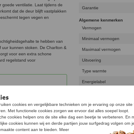
goede ventilatie. Laat tijdens de
Garantie
rkomt dat de deur blijft vastplakken
r beschermt tegen vegen en
Algemene kenmerken
Vermogen
Minimaal vermogen
ochtigheidsgehalte te hebben van
lf uur kunnen stoken. De Charlton &
Maximaal vermogen
zorgt voor een extra schone
ard regelstand voor
Uitvoering
Type warmte
Energielabel
oet aan de strenge Nederlandse
Rendement
ies
2022.
Draaibaar
uiken cookies en vergelijkbare technieken om je ervaring op onze site 
en. Met functionele cookies zorgen we ervoor dat alles soepel loopt.
Keurmerk
sche cookies helpen ons de site elke dag een beetje te verbeteren. En 
lijke cookies kunnen wij en derde partijen jouw surfgedrag volgen om j
Hout opbergruimte
maakte content aan te bieden. Meer