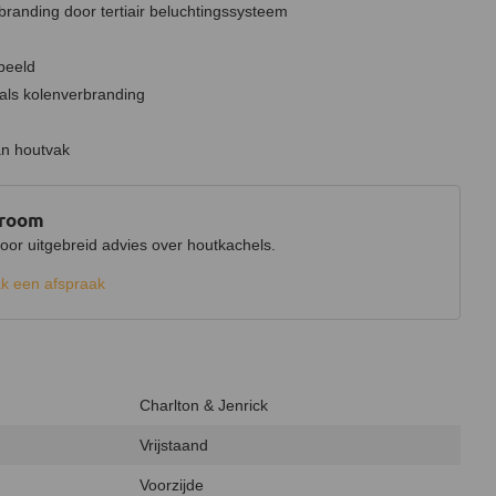
randing door tertiair beluchtingssysteem
beeld
 als kolenverbranding
an houtvak
wroom
r uitgebreid advies over houtkachels.
k een afspraak
Charlton & Jenrick
Vrijstaand
Voorzijde