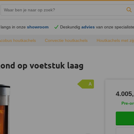
Zo
langs in onze
showroom
Deskundig
advies
van onze specialist
Acobus houtkachels
Convectie houtkachels
Houtkachels met zij
Rond op voetstuk laag
A
4.005,
Pre-o