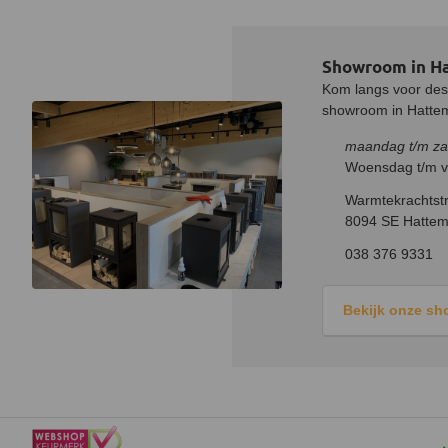
Showroom in H
Kom langs voor desk
showroom in Hatteme
maandag t/m za
Woensdag t/m vr
Warmtekrachtstr
8094 SE Hattem
038 376 9331
Bekijk onze s