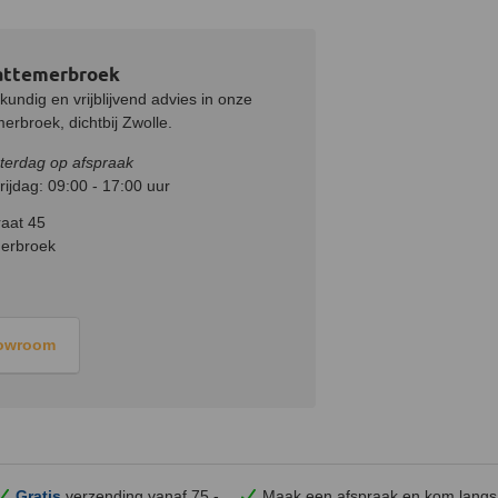
attemerbroek
undig en vrijblijvend advies in onze
rbroek, dichtbij Zwolle.
terdag op afspraak
ijdag: 09:00 - 17:00 uur
aat 45
erbroek
howroom
Gratis
verzending vanaf 75,-
Maak een afspraak en
kom
langs