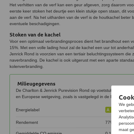
Het verhitten van de verf kan een geur afgeven, zorg daarom voor 
eerste keer stoken het deurtje een klein stukje open staan, dit voo
aan de verf. Na het uitharden van de verf is de houtkachel bete
eventuele beschadigingen.
Stoken van de kachel
Voor een optimaal verbrandingsproces dient het brandhout een v
15%. Met een volle lading hout zal de kachel een uur tot anderha
Jenrick Rond is voorzien van een tertiair beluchtingssysteem die 
naverbranding. De kachel is ook uitgerust met een aparte standa
kolenverbranding.
Milieugegevens
De Charlton & Jenrick Purevision Rond op voetstuk laag vold
Cook
en Europese wetgeving, zoals is vastgelegd in de EcoDesign 
We gebr
Energielabel
A
verbeter
Analyti
Rendement
77%
persoon
maat ge
Gemiddelde CO emissie
0,1%