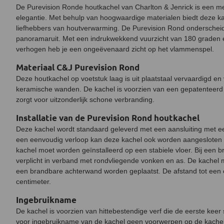
De Purevision Ronde houtkachel van Charlton & Jenrick is een
elegantie. Met behulp van hoogwaardige materialen biedt deze ka
liefhebbers van houtverwarming. De Purevision Rond onderschei
panoramaruit. Met een indrukwekkend vuurzicht van 180 graden 
verhogen heb je een ongeëvenaard zicht op het vlammenspel.
Materiaal C&J Purevision Rond
Deze houtkachel op voetstuk laag is uit plaatstaal vervaardigd e
keramische wanden. De kachel is voorzien van een gepatenteerd t
zorgt voor uitzonderlijk schone verbranding.
Installatie van de Purevision Rond houtkachel
Deze kachel wordt standaard geleverd met een aansluiting met 
een eenvoudig verloop kan deze kachel ook worden aangesloten
kachel moet worden geïnstalleerd op een stabiele vloer. Bij een b
verplicht in verband met rondvliegende vonken en as. De kachel
een brandbare achterwand worden geplaatst. De afstand tot een
centimeter.
Ingebruikname
De kachel is voorzien van hittebestendige verf die de eerste keer
voor ingebruikname van de kachel geen voorwerpen op de kachel