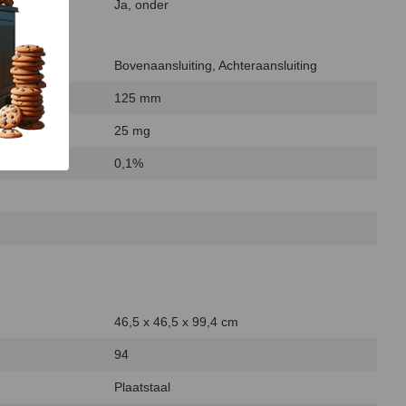
Ja, onder
Bovenaansluiting, Achteraansluiting
125 mm
25 mg
0,1%
46,5 x 46,5 x 99,4 cm
94
Plaatstaal