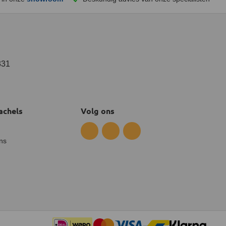
331
achels
Volg ons
ns