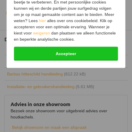
Vermogen
5,3 kW
beetje te verbeteren. En met persoonlijke cookies
kunnen wij en derde partijen jouw surfgedrag volgen
Uitvoering
Enkelwandig
Bekijk alle specificaties
om je op maat gemaakte content aan te bieden. Meer
weten? Lees
hier
alles over ons cookiebeleid. Klik op
Type warmte
Stralingswarmte
accepteren voor een optimale ervaring. Wanneer je
Energielabel
kiest voor
weigeren
dan plaatsen we alleen functionele
A
Documenten
en beperkte analytische cookies.
Rendement
76%
Afmetingen
(323.77 kB)
Accepteer
Draaibaar
Barbas brochure
(158.80 MB)
Keurmerk
CE
Barbas hitteschild handleiding
(612.22 kB)
Hout opbergruimte
Luchtregelaar
Ja, onder
Installatie- en gebruikershandleiding
(5.61 MB)
Aansluiting
Bovenaansluiting,
Achteraansluiting (optioneel)
Advies in onze showroom
Bezoek onze showroom voor uitgebreid advies over
Doorsnede aansluiting
130 mm
houtkachels.
Schoneruitsysteem
Bekijk showroom en maak een afspraak