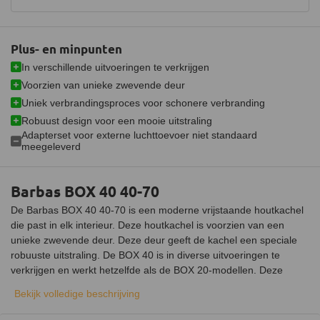
Luchttoevoeraansluiting
Optioneel
Aansluitbaar op CV
Plus- en minpunten
Afmetingen (B x D x H)
42 x 41 x 70 cm
In verschillende uitvoeringen te verkrijgen
Materiaal
Plaatstaal
Voorzien van unieke zwevende deur
Uniek verbrandingsproces voor schonere verbranding
Afwerking
Hittebestendige lak
Robuust design voor een mooie uitstraling
Kleur
Zwart
Adapterset voor externe luchttoevoer niet standaard
meegeleverd
Weggewerkte aslade
Barbas BOX 40 40-70
De Barbas BOX 40 40-70 is een moderne vrijstaande houtkachel
die past in elk interieur. Deze houtkachel is voorzien van een
unieke zwevende deur. Deze deur geeft de kachel een speciale
robuuste uitstraling. De BOX 40 is in diverse uitvoeringen te
verkrijgen en werkt hetzelfde als de BOX 20-modellen. Deze
kachel heeft een nominaal vermogen van 5,3 kW en een
Bekijk volledige beschrijving
rendement van 76%.