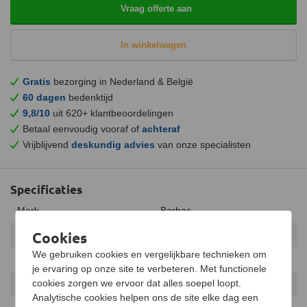
Vraag offerte aan
In winkelwagen
Gratis
bezorging in Nederland & België
60 dagen
bedenktijd
9,8/10
uit 620+ klantbeoordelingen
Betaal eenvoudig vooraf of
achteraf
Vrijblijvend
deskundig advies
van onze specialisten
Specificaties
Merk
Barbas
Cookies
Model
Vrijstaand
We gebruiken cookies en vergelijkbare technieken om
Vuurzicht
Voorzijde
je ervaring op onze site te verbeteren. Met functionele
cookies zorgen we ervoor dat alles soepel loopt.
Garantie
10 jaar
Analytische cookies helpen ons de site elke dag een