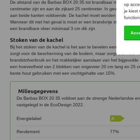
De afstand van de Barbas BOX 20 35 tot brandbaar materiaal mo
op acce
centimeter zijn en aan de zijkant 25 centimeter. In geval van een
je kiest
aan beide kanten voldoende. De kachel moet worden geïnstalleer
function
Wanneer dit niet het geval is moet er een brandvrije stookplaat 
een brandbare vloer minimaal 3 cm dik zijn.
Acc
Stoken van de kachel
Bij het stoken van de kachel is het aan te bevelen een aslaag van
zorgt voor de bescherming van de bodem, maar zorgt ook voor v
brandstofverbruik en het makkelijker aanslaan van het bijgevulde h
een hoeveelheid van 2 blokken van ongeveer 20 cm lang en 25 cm
beste hout gebruiken met een vochtgehalte van 15%.
Milieugegevens
De Barbas BOX 20 35 voldoet aan de strenge Nederlandse en 
vastgelegd in de EcoDesign 2022.
Energielabel
A
Rendement
77%