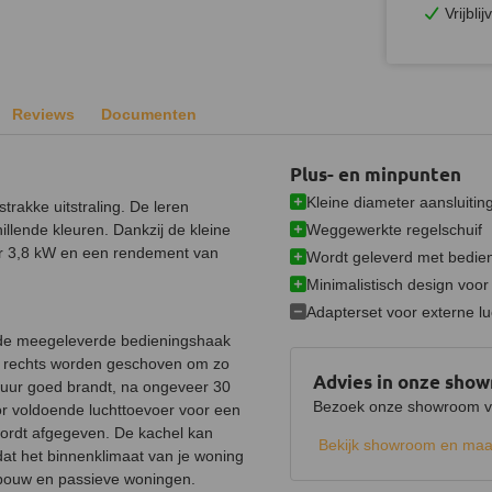
Vrijbli
Reviews
Documenten
Plus- en minpunten
Kleine diameter aansluitin
rakke uitstraling. De leren
Weggewerkte regelschuif
llende kleuren. Dankzij de kleine
r 3,8 kW en een rendement van
Wordt geleverd met bedie
Minimalistisch design voor 
Adapterset voor externe l
 de meegeleverde bedieningshaak
ar rechts worden geschoven om zo
Advies in onze sho
vuur goed brandt, na ongeveer 30
Bezoek onze showroom voo
oor voldoende luchttoevoer voor een
ordt afgegeven. De kachel kan
Bekijk showroom en maa
at het binnenklimaat van je woning
wbouw en passieve woningen.