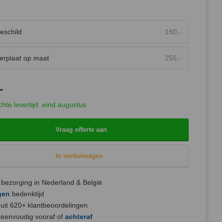
teschild
160,-
erplaat op maat
255,-
-
hte levertijd: eind augustus
Vraag offerte aan
In winkelwagen
bezorging in Nederland & België
gen
bedenktijd
uit 620+ klantbeoordelingen
 eenvoudig vooraf of
achteraf