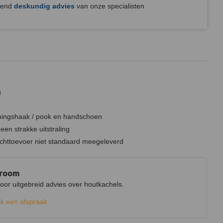
jvend
deskundig advies
van onze specialisten
g
ningshaak / pook en handschoen
een strakke uitstraling
uchttoevoer niet standaard meegeleverd
wroom
r uitgebreid advies over houtkachels.
k een afspraak