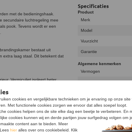
Specificaties
Product
orden met de bedieningshaak.
Merk
e secundaire luchtregeling mee
als pook. Tevens wordt er een
Model
.
Vuurzicht
rbrandingskamer bestaat uit
Garantie
extra laag staal. Dit betekent dat
Algemene kenmerken
Vermogen
eur. Vermiculiet isoleert beter
Minimaal vermogen
t. Hierdoor hoef je minder hard te
ies
e de ruit ook gemakkelijker
Maximaal vermogen
nder stralingswarmte de kachel
uiken cookies en vergelijkbare technieken om je ervaring op onze site 
Uitvoering
er om het vuur goed aan te maken.
en. Met functionele cookies zorgen we ervoor dat alles soepel loopt.
 stoken zijn, waarbij wel eens een
sche cookies helpen ons de site elke dag een beetje te verbeteren. En 
Type warmte
lijke cookies kunnen wij en derde partijen jouw surfgedrag volgen om j
maakte content aan te bieden. Meer
Energielabel
 Lees
hier
alles over ons cookiebeleid. Klik