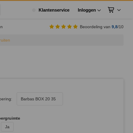
Klantenservice
Inloggen
Winkelwagen
ek
en
Beoordeling van
9,8
/10
ruiten
oering:
Barbas BOX 20 35
ergruimte
Ja