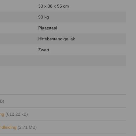
33 x 38 x 55 cm
93 kg
Plaatstaal
Hittebestendige lak
Zwart
B)
ing
(612.22 kB)
andleiding
(2.71 MB)