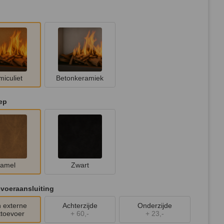
miculiet
Betonkeramiek
ep
amel
Zwart
voeraansluiting
 externe
Achterzijde
Onderzijde
ttoevoer
+
60,-
+
23,-