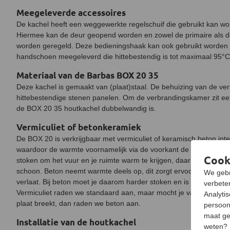
Meegeleverde accessoires
De kachel heeft een weggewerkte regelschuif die gebruikt kan w
Hiermee kan de deur geopend worden en zowel de primaire als d
worden geregeld. Deze bedieningshaak kan ook gebruikt worden 
handschoen meegeleverd die hittebestendig is tot maximaal 95°C
Materiaal van de Barbas BOX 20 35
Deze kachel is gemaakt van (plaat)staal. De behuizing van de ve
hittebestendige stenen panelen. Om de verbrandingskamer zit een 
de BOX 20 35 houtkachel dubbelwandig is.
Vermiculiet of betonkeramiek
De BOX 20 is verkrijgbaar met vermiculiet of keramisch beton interi
waardoor de warmte voornamelijk via de voorkant de kachel verlaa
Cook
stoken om het vuur en je ruimte warm te krijgen, daarnaast houd j
schoon. Beton neemt warmte deels op, dit zorgt ervoor dat er mi
We gebr
verlaat. Bij beton moet je daarom harder stoken en is het lastig
verbeter
Vermiculiet raden we standaard aan, maar mocht je van het harde
Analyti
plaat breekt, dan raden we beton aan.
persoon
maat ge
Installatie van de houtkachel
weten?