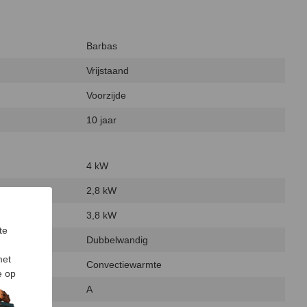
Barbas
Vrijstaand
Voorzijde
10 jaar
4 kW
2,8 kW
3,8 kW
te
Dubbelwandig
met
Convectiewarmte
e op
A