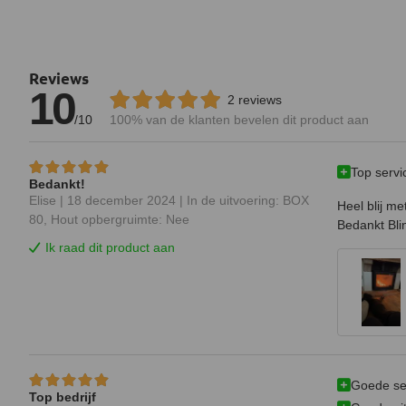
Reviews
10
2 reviews
/10
100%
van de klanten bevelen dit product aan
Top servi
Bedankt!
Elise |
18 december 2024
| In de uitvoering: BOX
Heel blij me
80, Hout opbergruimte: Nee
Bedankt Bli
Ik raad dit product aan
Goede se
Top bedrijf