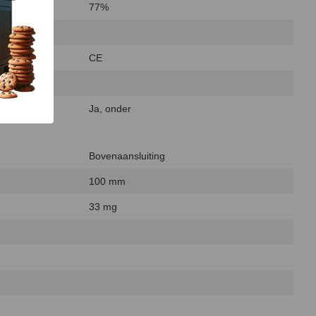
77%
CE
Ja, onder
Bovenaansluiting
100 mm
33 mg