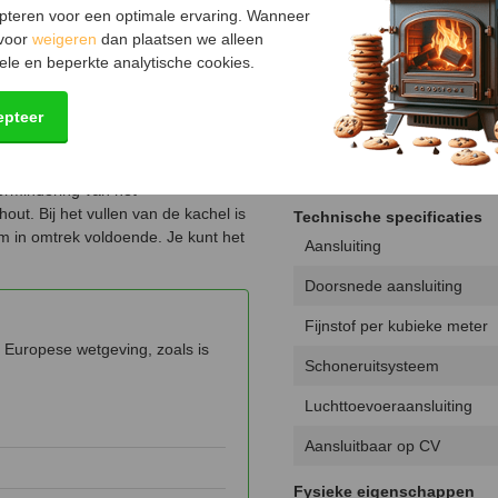
et aan de achterkant minimaal 20
Rendement
pteren voor een optimale ervaring. Wanneer
 onbrandbare muur is 5 centimeter
 voor
weigeren
dan plaatsen we alleen
Draaibaar
d op een onbrandbare vloer.
ele en beperkte analytische cookies.
aangebracht worden, deze moet bij
Keurmerk
epteer
Hout opbergruimte
 2 à 3 centimeter te behouden. Dit
Luchtregelaar
ermindering van het
out. Bij het vullen van de kachel is
Technische specificaties
 in omtrek voldoende. Je kunt het
Aansluiting
Doorsnede aansluiting
Fijnstof per kubieke meter
Europese wetgeving, zoals is
Schoneruitsysteem
Luchttoevoeraansluiting
Aansluitbaar op CV
Fysieke eigenschappen