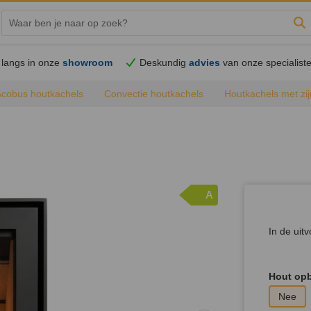
Zo
langs in onze
showroom
Deskundig
advies
van onze specialist
Acobus houtkachels
Convectie houtkachels
Houtkachels met zij
A
In de uitv
Hout opb
Nee