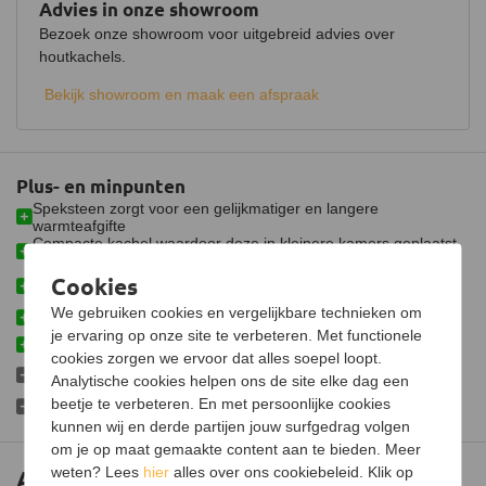
Advies in onze showroom
Hout opbergruimte
Bezoek onze showroom voor uitgebreid advies over
houtkachels.
Luchtregelaar
Ja, onder
Bekijk showroom en maak een afspraak
Aansluiting
Bovenaansluiting
Doorsnede aansluiting
150 mm
Plus- en minpunten
Fijnstof per kubieke meter
35 mg
Speksteen zorgt voor een gelijkmatiger en langere
Gemiddelde CO emissie
0,07%
warmteafgifte
Compacte kachel waardoor deze in kleinere kamers geplaatst
kan worden
Schoneruitsysteem
Voorzien van brede voorruit voor extra goed zicht op
Cookies
vlammenspel
Luchttoevoeraansluiting
We gebruiken cookies en vergelijkbare technieken om
Geschikt voor zowel kleine als grote ruimtes
je ervaring op onze site te verbeteren. Met functionele
Aansluitbaar op CV
Voorzien van houtdepot
cookies zorgen we ervoor dat alles soepel loopt.
Adapterset voor externe luchttoevoer niet standaard
Afmetingen (B x D x H)
65 x 44 x 89 cm
Analytische cookies helpen ons de site elke dag een
meegeleverd
beetje te verbeteren. En met persoonlijke cookies
Genoeg draagvermogen van de vloer nodig
Gewicht
285 kg
kunnen wij en derde partijen jouw surfgedrag volgen
om je op maat gemaakte content aan te bieden. Meer
Materiaal
Plaatstaal
weten? Lees
hier
alles over ons cookiebeleid. Klik op
Altech MAX W depot houtkachel