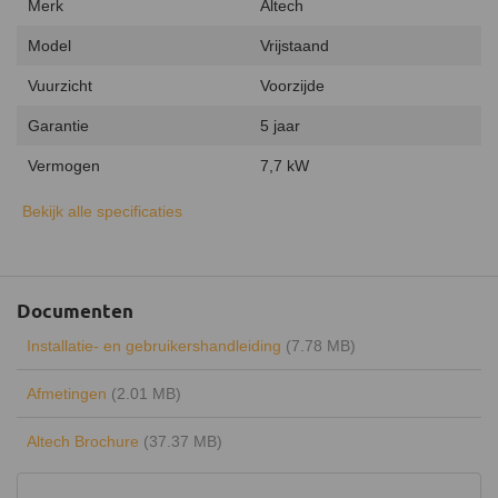
Merk
Altech
Model
Vrijstaand
Vuurzicht
Voorzijde
Garantie
5 jaar
Vermogen
7,7 kW
Minimaal vermogen
3 kW
Bekijk alle specificaties
Maximaal vermogen
8,5 kW
Uitvoering
Enkelwandig
Documenten
Type warmte
Stralingswarmte
Installatie- en gebruikershandleiding
(7.78 MB)
Energielabel
A+
Afmetingen
(2.01 MB)
Rendement
82%
Altech Brochure
(37.37 MB)
Draaibaar
Keurmerk
CE