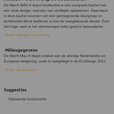
De Altech MAX H depot houtkachel is een compacte kachel met
een strak design, voorzien van verdiepte spekstenen. Daarnaast
is deze kachel voorzien van een geïntegreerde deurgreep en
luchthendel die te bedienen is met de meegeleverde sleutel. Door
het hoge raam is het vlammenspel extra goed te bewonderen.
Onder de kachel bevindt zich een houtdepot om gemakkelijk hout
Bekijk volledige beschrijving
op te slaan. Het nominale vermogen van de kachel is 3 tot 8,5 kW
en kan dus worden geplaatst in zowel kleine als grote ruimtes.
Milieugegevens
Materiaal van de Altech MAX kachel
De Altech Max H depot voldoet aan de strenge Nederlandse en
De kachel bestaat uit zowel speksteen als een stalen frame. Het
Europese wetgeving, zoals is vastgelegd in de EcoDesign 2022.
stalen frame, zoals de poten en het omhulsel van de kachel,
bestaan uit plaatstaal. De rest bestaat uit speksteen. Dit
Bekijk alle gegevens
speksteen zorgt ervoor dat de kachel constanter en langer
warmte afgeeft. Tot wel 8 uur na het doven van het vuur geeft het
speksteen nog warmte af aan de omgeving.
Suggesties
Installatie van de Altech MAX H houtkachel
Vrijstaande houtkachels
De MAX H moet op een stevige en stabiele ondergrond worden
geplaatst in verband met het gewicht van de kachel. Daarnaast
dient deze op een onbrandbare vloer te worden geplaatst. Indien