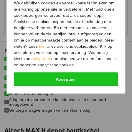
Advies in onze showroom
We gebruiken cookies en vergelijkbare technieken om
Hout opbergruimte
je ervaring op onze site te verbeteren. Met functionele
Bezoek onze showroom voor uitgebreid advies over
cookies zorgen we ervoor dat alles soepel loopt.
houtkachels.
Luchtregelaar
Ja, onder
Analytische cookies helpen ons de site elke dag een
Bekijk showroom en maak een afspraak
beetje te verbeteren. En met persoonlijke cookies
Aansluiting
Bovenaansluiting
kunnen wij en derde partijen jouw surfgedrag volgen
Doorsnede aansluiting
150 mm
om je op maat gemaakte content aan te bieden. Meer
weten? Lees
hier
alles over ons cookiebeleid. Klik op
Plus- en minpunten
Fijnstof per kubieke meter
35 mg
accepteren voor een optimale ervaring. Wanneer je
Speksteen zorgt voor een gelijkmatiger en langere
kiest voor
weigeren
dan plaatsen we alleen functionele
Gemiddelde CO emissie
0,07%
warmteafgifte
en beperkte analytische cookies.
Compacte kachel waardoor deze in kleinere kamers geplaatst
kan worden
Schoneruitsysteem
Voorzien van grote voorruit voor extra goed zicht op
Accepteer
vlammenspel
Luchttoevoeraansluiting
Geschikt voor zowel kleine als grote ruimtes
Aansluitbaar op CV
Voorzien van houtdepot
Adapterset voor externe luchttoevoer niet standaard
Afmetingen (B x D x H)
50 x 44 x 105 cm
meegeleverd
Genoeg draagvermogen van de vloer nodig
Gewicht
285 kg
Materiaal
Plaatstaal
Altech MAX H depot houtkachel