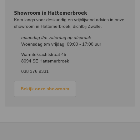
je een brandbare vloer hebt is een vloerplaat verplicht.
Showroom in Hattemerbroek
De kachel dient minimaal 15 cm van een onbrandbare wand te
worden gezet. Bij een brandbare wand is een wandplaat verplicht.
Kom langs voor deskundig en vrijblijvend advies in onze
showroom in Hattemerbroek, dichtbij Zwolle.
Stoken van de kachel
maandag t/m zaterdag op afspraak
De kachel mag alleen gestookt worden met onbewerkt en droog
Woensdag t/m vrijdag: 09:00 - 17:00 uur
hout. Hout met een vochtgehalte van maximaal 15% is ideaal.
Daarnaast raden we aan om de dikte van een blok hout even
Warmtekrachtstraat 45
groot te houden als je pols.
8094 SE Hattemerbroek
De maximale afmeting voor zo’n blok hout is 40 cm en het
038 376 9331
maximale gewicht is 1,5 kg. Echter wordt aangeraden om
ongeveer 1,2 kg hout te stoken van 30 cm lang. Hierdoor kan je
een langere brandtijd realiseren. Leg deze blokken gemakkelijk
Bekijk onze showroom
onder de kachel in het houtdepot.
Het speksteen van de kachel geeft nadat de kachel uit is gegaan
nog lang warmte af. Stop daarom tijdig met het stoken van de
kachel. Hiermee stoot je minder uit en voorkom je dat het
speksteen nog lang na verwarmt zonder dat je in de buurt bent.