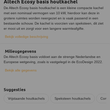
Altech Ecosy basis houtkachel
De Altech Ecosy basis houtkachel is een kleine compacte kachel
Weggewerkte aslade
met een nominaal vermogen van 10 kW, hierdoor kan deze in
grotere ruimtes worden neergezet en is vaak passend in een
bestaande schouw. De kachel is voorzien van speksteen, dit ziet
er mooi uit en zorgt voor een langere warmteafgifte.
Bekijk volledige beschrijving
Materiaal van de Altech Ecosy basis kachel
De kachel bestaat uit zowel gietijzer als speksteen. De behuizing,
zoals de poten en het deurtje van de kachel, bestaan uit gietijzer.
Milieugegevens
De rest bestaat uit speksteen. Dit speksteen zorgt ervoor dat de
De Altech Ecosy basis voldoet aan de strenge Nederlandse en
kachel constanter en langer warmte afgeeft. Tot wel 8 uur na het
Europese wetgeving, zoals is vastgelegd in de EcoDesign 2022.
doven van het vuur geeft het speksteen nog warmte af aan de
omgeving.
Bekijk alle gegevens
Installatie van de Altech Ecosy basis houtkachel
De Ecosy basis moet op een stevige en stabiele ondergrond
worden geplaatst in verband met het gewicht van de kachel.
Suggesties
Daarnaast dient deze op een onbrandbare vloer te worden
Vrijstaande houtkachels
Speksteen houtkachels
Conve
geplaatst. Indien je een brandbare vloer hebt is een vloerplaat
verplicht.