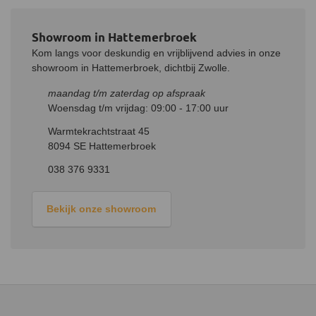
De kachel dient minimaal 15 cm van een onbrandbare wand te
worden gezet. Het is niet mogelijk om de kachel dichter bij de
Showroom in Hattemerbroek
muur te zetten omdat die anders de convectiewarmte en
luchttoevoer in de weg zit.
Kom langs voor deskundig en vrijblijvend advies in onze
showroom in Hattemerbroek, dichtbij Zwolle.
De kachel is standaard ingesteld voor een bovenaansluiting,
echter kan je er ook voor kiezen om de kachel met
maandag t/m zaterdag op afspraak
achteraansluiting te gebruiken. De Altech Ecosy basis heeft
Woensdag t/m vrijdag: 09:00 - 17:00 uur
namelijk een bovenaansluiting en een achteraansluiting.
Warmtekrachtstraat 45
Stoken van de kachel
8094 SE Hattemerbroek
De kachel is geschikt voor het stoken van schoon en voldoende
038 376 9331
droog hout, van een niet te groot formaat. De maximale afmeting
voor zo’n blok hout is 40 cm en het maximale gewicht is 1,5 kg.
Echter wordt aangeraden om ongeveer 1,2 kg hout te stoken van
Bekijk onze showroom
30 cm lang. Hierdoor kan je een langere brandtijd realiseren.
Het speksteen van de kachel geeft nadat de kachel uit is gegaan
nog lang warmte af. Stop daarom tijdig met het stoken van de
kachel. Hiermee stoot je minder uit en voorkom je dat het
speksteen nog lang na verwarmt zonder dat je in de buurt bent.