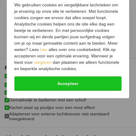
We gebruiken cookies en vergelijkbare technieken om
Hout opbergruimte
je ervaring op onze site te verbeteren. Met functionele
Advies in onze showroom
cookies zorgen we ervoor dat alles soepel loopt.
Luchtregelaar
Ja, onder
Analytische cookies helpen ons de site elke dag een
Bezoek onze showroom voor uitgebreid advies over
beetje te verbeteren. En met persoonlijke cookies
houtkachels.
Aansluiting
Bovenaansluiting,
kunnen wij en derde partijen jouw surfgedrag volgen
Achteraansluiting (optioneel)
Bekijk showroom en maak een afspraak
om je op maat gemaakte content aan te bieden. Meer
Doorsnede aansluiting
150 mm
weten? Lees
hier
alles over ons cookiebeleid. Klik op
accepteren voor een optimale ervaring. Wanneer je
Fijnstof per kubieke meter
9 mg
kiest voor
weigeren
dan plaatsen we alleen functionele
Plus- en minpunten
en beperkte analytische cookies.
Gemiddelde CO emissie
0,08%
Speksteen zorgt voor een gelijkmatigere en langere
warmteafgifte
Schoneruitsysteem
Accepteer
Compacte kachel met groot vermogen
Luchttoevoeraansluiting
Past vaak in een bestaande schouw
Gemakkelijk te bedienen met een schuif
Aansluitbaar op CV
Kachel staat op pootjes voor een mooi effect
Afmetingen (B x D x H)
61 x 42 x 79 cm
Adapterset voor externe luchttoevoer niet standaard
meegeleverd
Gewicht
210 kg
Materiaal
Speksteen