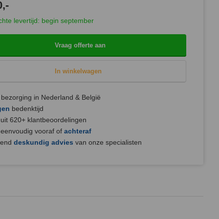
,-
hte levertijd: begin september
Vraag offerte aan
In winkelwagen
bezorging in Nederland & België
gen
bedenktijd
uit 620+ klantbeoordelingen
 eenvoudig vooraf of
achteraf
jvend
deskundig advies
van onze specialisten