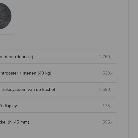
ra deur (doorkijk)
1.760,-
htrooster + stenen (40 kg)
520,-
trolesysteem van de kachel
1.590,-
-display
175,-
kkel (h=45 mm)
595,-