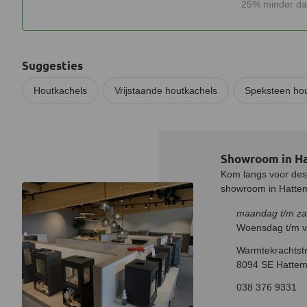
25% minder da
Suggesties
Houtkachels
Vrijstaande houtkachels
Speksteen hou
Showroom in H
Kom langs voor desk
showroom in Hatteme
maandag t/m za
Woensdag t/m vr
Warmtekrachtstr
8094 SE Hattem
038 376 9331