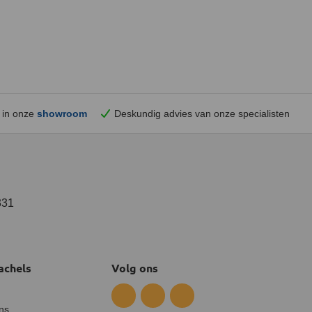
 in onze
showroom
Deskundig advies van onze specialisten
331
achels
Volg ons
ns