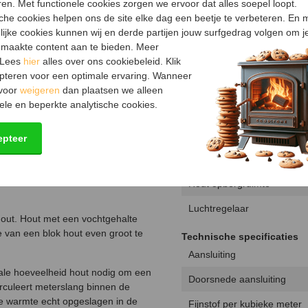
en. Met functionele cookies zorgen we ervoor dat alles soepel loopt.
Vuurzicht
sche cookies helpen ons de site elke dag een beetje te verbeteren. En 
en door een erkend installateur die
lijke cookies kunnen wij en derde partijen jouw surfgedrag volgen om j
achel steen voor steen wordt
Algemene kenmerken
maakte content aan te bieden. Meer
Vermogen
 Lees
hier
alles over ons cookiebeleid. Klik
pteren voor een optimale ervaring. Wanneer
er een draagvermogen heeft van
Type warmte
 voor
weigeren
dan plaatsen we alleen
eplaatst, maar een vloerplaat is
ele en beperkte analytische cookies.
Energielabel
 een brandbare wand worden
aar 5 centimeter. Voor installatie
Rendement
epteer
r de zijkant aanschaffen.
Draaibaar
t een achteraansluiting te nemen.
 buiten te halen.
Hout opbergruimte
Luchtregelaar
out. Hout met een vochtgehalte
 van een blok hout even groot te
Technische specificaties
Aansluiting
ale hoeveelheid hout nodig om een
Doorsnede aansluiting
irculeert meterslang binnen de
de warmte echt opgeslagen in de
Fijnstof per kubieke meter