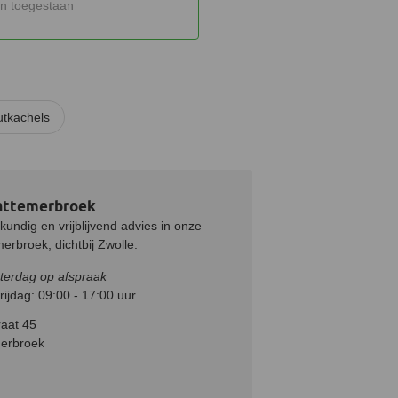
n toegestaan
tkachels
attemerbroek
undig en vrijblijvend advies in onze
rbroek, dichtbij Zwolle.
terdag op afspraak
ijdag: 09:00 - 17:00 uur
aat 45
erbroek