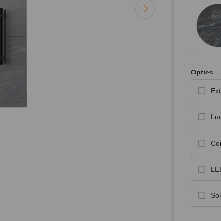
Opties
Ext
Luc
Con
LED
So