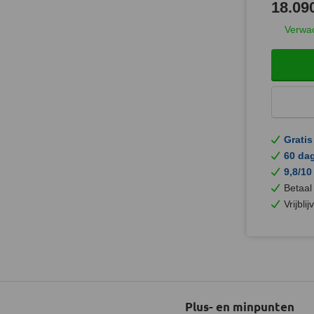
18.090
Verwac
Gratis
60 da
9,8/10
Betaal
Vrijbli
Plus- en minpunten