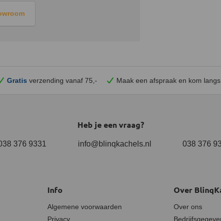
howroom
Gratis
verzending vanaf 75,-
Maak een afspraak en
kom
langs
Heb je een vraag?
038 376 9331
info@blinqkachels.nl
038 376 9
Info
Over BlinqK
Algemene voorwaarden
Over ons
Privacy
Bedrijfsgegeve