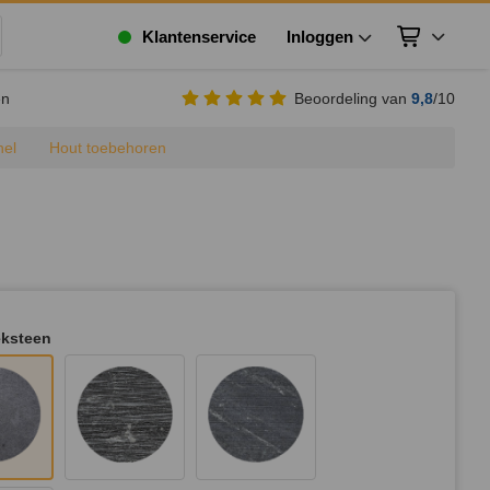
Klantenservice
Inloggen
Winkelwagen
ek
en
Beoordeling van
9,8
/10
hel
Hout toebehoren
eksteen