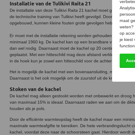
verbeter
Installatie van de Tulikivi Raita 21
Analyti
De installatie van deze Tulikivi Raita 21 kachel moet gedaan word
persoon
de technische training van Tulikivi heeft gevolgd. Doordat deze k
maat ge
opgebouwd, kunnen kleine fouten grote gevolgen hebben.
weten?
op acce
Er moet met de installatie rekening worden gehouden dat de vlo
je kiest
minimaal 1960 kg. De kachel kan op een brandbare vloer worden g
function
dan wel nodig. Daarnaast moet de kachel op 20 centimeter van
geplaatst. Met een hitteschild mag deze afstand verkleind worden n
Acc
in de hoek kun je zowel een hitteschild voor de achterkant en voo
Het is mogelijk de kachel met een bovenaansluiting, maar ook me
Daarnaast is het ook mogelijk om de zuurstof uit de kruipruimte of
Stoken van de kachel
De kachel mag alleen gestookt worden met onbewerkt en droog h
van maximaal 15% is ideaal. Daarnaast raden we aan om de dikte
houden als je pols.
Door de efficiënte warmteopslag heeft de kachel maar een minim
maximale warmteafgifte te bereiken. De hete verbrandingslucht c
kachel, voordat deze naar de schoorsteen gaat. Hierdoor wordt 