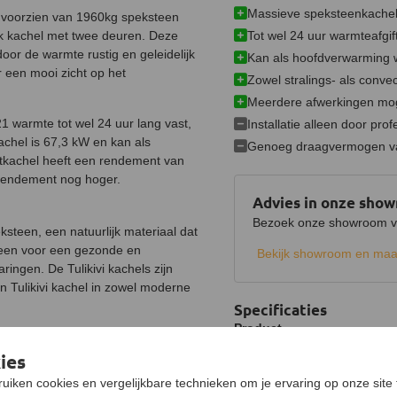
Massieve speksteenkachel
el voorzien van 1960kg speksteen
Tot wel 24 uur warmteafgif
ijk kachel met twee deuren. Deze
oor de warmte rustig en geleidelijk
Kan als hoofdverwarming 
 een mooi zicht op het
Zowel stralings- als conve
Meerdere afwerkingen mog
 warmte tot wel 24 uur lang vast,
Installatie alleen door prof
achel is 67,3 kW en kan als
Genoeg draagvermogen va
tkachel heeft een rendement van
 rendement nog hoger.
Advies in onze sho
Bezoek onze showroom voo
steen, een natuurlijk materiaal dat
lleen voor een gezonde en
Bekijk showroom en maa
ingen. De Tulikivi kachels zijn
n Tulikivi kachel in zowel moderne
Specificaties
Product
Het speksteen wordt in het
Merk
ies
an de meest efficiënte materialen
uiken cookies en vergelijkbare technieken om je ervaring op onze site 
Model