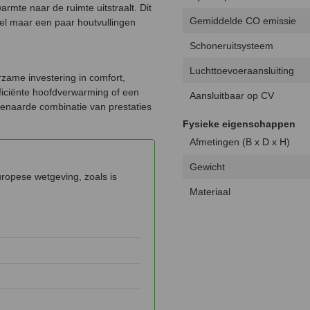
armte naar de ruimte uitstraalt. Dit
Gemiddelde CO emissie
el maar een paar houtvullingen
Schoneruitsysteem
Luchttoevoeraansluiting
rzame investering in comfort,
fficiënte hoofdverwarming of een
Aansluitbaar op CV
venaarde combinatie van prestaties
Fysieke eigenschappen
Afmetingen (B x D x H)
Gewicht
uropese wetgeving, zoals is
Materiaal