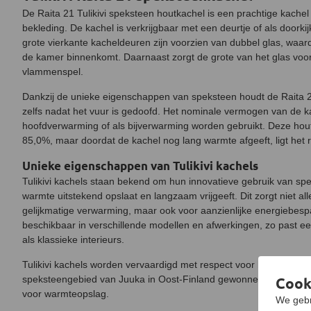
De Raita 21 Tulikivi speksteen houtkachel is een prachtige kach
bekleding. De kachel is verkrijgbaar met een deurtje of als doork
grote vierkante kacheldeuren zijn voorzien van dubbel glas, waard
de kamer binnenkomt. Daarnaast zorgt de grote van het glas voor
vlammenspel.
Dankzij de unieke eigenschappen van speksteen houdt de Raita 21
zelfs nadat het vuur is gedoofd. Het nominale vermogen van de k
hoofdverwarming of als bijverwarming worden gebruikt. Deze hou
85,0%, maar doordat de kachel nog lang warmte afgeeft, ligt het
Unieke eigenschappen van Tulikivi kachels
Tulikivi kachels staan bekend om hun innovatieve gebruik van spek
warmte uitstekend opslaat en langzaam vrijgeeft. Dit zorgt niet a
gelijkmatige verwarming, maar ook voor aanzienlijke energiebespar
beschikbaar in verschillende modellen en afwerkingen, zo past ee
als klassieke interieurs.
Tulikivi kachels worden vervaardigd met respect voor het milieu. 
Cook
speksteengebied van Juuka in Oost-Finland gewonnen en is een v
voor warmteopslag.
We gebr