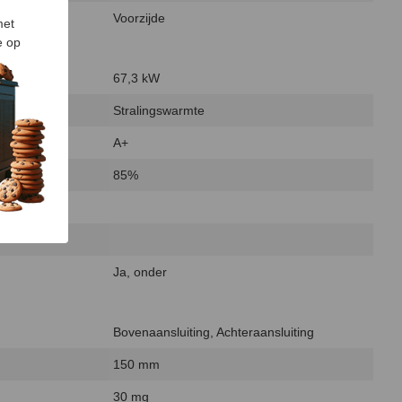
Voorzijde
met
e op
67,3 kW
Stralingswarmte
A+
85%
Ja, onder
Bovenaansluiting, Achteraansluiting
150 mm
30 mg