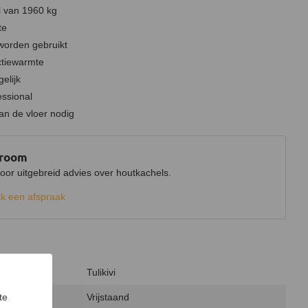
 van 1960 kg
te
worden gebruikt
ctiewarmte
elijk
essional
n de vloer nodig
wroom
r uitgebreid advies over houtkachels.
k een afspraak
Tulikivi
te
Vrijstaand