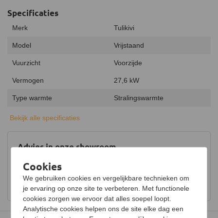
Specificaties
Merk
Tulikivi
Model
Vrijstaand
Vuurzicht
Voorzijde
Vermogen
27,6 kW
Type warmte
Stralingswarmte
Energielabel
A+
Bekijk alle specificaties
Rendement
83%
Advies in onze showroom
Draaibaar
Bezoek onze showroom voor uitgebreid advies over
Cookies
Hout opbergruimte
houtkachels.
We gebruiken cookies en vergelijkbare technieken om
Bekijk showroom en maak een afspraak
Luchtregelaar
Ja, onder
je ervaring op onze site te verbeteren. Met functionele
cookies zorgen we ervoor dat alles soepel loopt.
Aansluiting
Bovenaansluiting
Analytische cookies helpen ons de site elke dag een