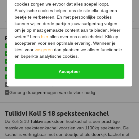
Hout opbergruimte
houtkachels.
cookies zorgen we ervoor dat alles soepel loopt.
Analytische cookies helpen ons de site elke dag een
Bekijk showroom en maak een afspraak
Luchtregelaar
Ja, onder
beetje te verbeteren. En met persoonlijke cookies
Aansluiting
Bovenaansluiting
kunnen wij en derde partijen jouw surfgedrag volgen
om je op maat gemaakte content aan te bieden. Meer
Doorsnede aansluiting
150 mm
weten? Lees
hier
alles over ons cookiebeleid. Klik op
Plus- en minpunten
accepteren voor een optimale ervaring. Wanneer je
Fijnstof per kubieke meter
30 mg
Massieve speksteenkachel van 1100 kg
kiest voor
weigeren
dan plaatsen we alleen functionele
Tot wel 24 uur warmteafgifte
en beperkte analytische cookies.
Gemiddelde CO emissie
0,08%
Kan als hoofdverwarming worden gebruikt
Schoneruitsysteem
Volledig uit speksteen opgebouwd
Accepteer
Meerdere afwerkingen mogelijk
Luchttoevoeraansluiting
Installatie alleen door professional
Aansluitbaar op CV
Genoeg draagvermogen van de vloer nodig
Afmetingen (B x D x H)
65 x 55 x 180 cm
Tulikivi Koli S 18 speksteenkachel
Gewicht
1100 kg
De Koli S 18 Tulikivi speksteen houtkachel is een prachtige
Materiaal
Speksteen
massieve speksteenkachel voorzien van 1100kg speksteen. De
kachel is verkrijgbaar met een deurtje of als doorkijk kachel met