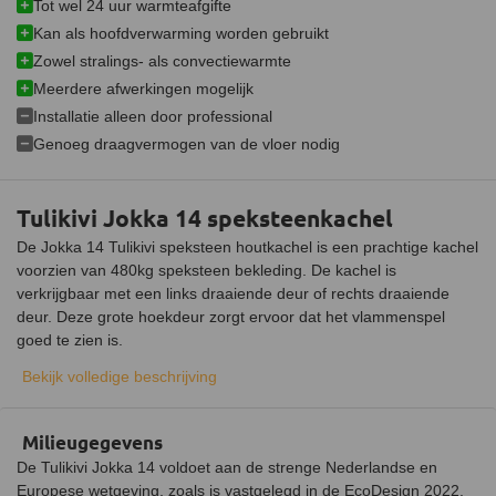
Tot wel 24 uur warmteafgifte
Luchttoevoeraansluiting
Kan als hoofdverwarming worden gebruikt
Zowel stralings- als convectiewarmte
Aansluitbaar op CV
Meerdere afwerkingen mogelijk
Afmetingen (B x D x H)
74 x 47 x 139 cm
Installatie alleen door professional
Genoeg draagvermogen van de vloer nodig
Gewicht
480 kg
Materiaal
Speksteen
Tulikivi Jokka 14 speksteenkachel
De Jokka 14 Tulikivi speksteen houtkachel is een prachtige kachel
voorzien van 480kg speksteen bekleding. De kachel is
verkrijgbaar met een links draaiende deur of rechts draaiende
deur. Deze grote hoekdeur zorgt ervoor dat het vlammenspel
goed te zien is.
Bekijk volledige beschrijving
Dankzij de unieke eigenschappen van speksteen houdt de Jokka
14 warmte tot wel 24 uur lang vast, zelfs nadat het vuur is
gedoofd. Het nominale vermogen van de kachel is 5,7 kW en kan
Milieugegevens
als hoofdverwarming of als bijverwarming worden gebruikt. Deze
De Tulikivi Jokka 14 voldoet aan de strenge Nederlandse en
houtkachel heeft een rendement van 85,7%, maar doordat de
Europese wetgeving, zoals is vastgelegd in de EcoDesign 2022.