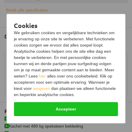
Maximaal vermogen
10 kW
Bekijk alle specificaties
Type warmte
Convectiewarmte
Cookies
Energielabel
A+
We gebruiken cookies en vergelijkbare technieken om
Documenten
je ervaring op onze site te verbeteren. Met functionele
Rendement
85%
cookies zorgen we ervoor dat alles soepel loopt.
Prestatieverklaring
(150.17 kB)
Draaibaar
Analytische cookies helpen ons de site elke dag een
beetje te verbeteren. En met persoonlijke cookies
Hout opbergruimte
Advies in onze showroom
kunnen wij en derde partijen jouw surfgedrag volgen
om je op maat gemaakte content aan te bieden. Meer
Bezoek onze showroom voor uitgebreid advies over
Luchtregelaar
Ja, onder
weten? Lees
hier
alles over ons cookiebeleid. Klik op
houtkachels.
accepteren voor een optimale ervaring. Wanneer je
Aansluiting
Bovenaansluiting,
Bekijk showroom en maak een afspraak
Achteraansluiting
kiest voor
weigeren
dan plaatsen we alleen functionele
en beperkte analytische cookies.
Doorsnede aansluiting
150 mm
Fijnstof per kubieke meter
30 mg
Accepteer
Plus- en minpunten
Grote hoekdeur zowel links als rechts draaiend te verkrijgen
Gemiddelde CO emissie
0,08%
Kachel met 480 kg speksteen bekleding
Schoneruitsysteem