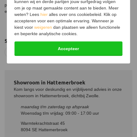
kunnen wij en derde partijen jouw surfgedrag volgen
plafond gaat is hiervoor een dubbelwandige pijp nodig. Middels
om je op maat gemaakte content aan te bieden. Meer
een rozet wordt het gat mooi afgedicht.
weten? Lees
hier
alles over ons cookiebeleid. Klik op
accepteren voor een optimale ervaring. Wanneer je
kiest voor
weigeren
dan plaatsen we alleen functionele
en beperkte analytische cookies.
Suggesties
Accepteer
Rookkanalen
Showroom in Hattemerbroek
Kom langs voor deskundig en vrijblijvend advies in onze
showroom in Hattemerbroek, dichtbij Zwolle.
maandag t/m zaterdag op afspraak
Woensdag t/m vrijdag: 09:00 - 17:00 uur
Warmtekrachtstraat 45
8094 SE Hattemerbroek