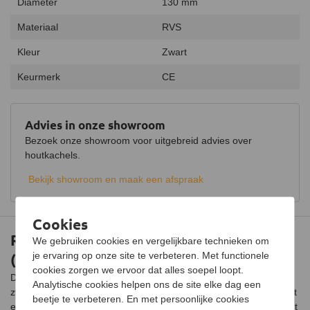
Diameter
130 mm
Materiaal
RVS
Kleur
Zwart
Keurmerk
CE
Advies in onze showroom
Bezoek onze showroom voor uitgebreid advies over
houtkachels.
Bekijk showroom en maak een afspraak
Cookies
Rozet voor dubbelwandig Ø80/130mm
We gebruiken cookies en vergelijkbare technieken om
(zwart)
je ervaring op onze site te verbeteren. Met functionele
cookies zorgen we ervoor dat alles soepel loopt.
Deze rozet is voor een langere levensduur afgewerkt met een
Analytische cookies helpen ons de site elke dag een
zwarte poedercoating. Geschikt voor een dubbelwandige pijp met
beetje te verbeteren. En met persoonlijke cookies
een buitendiameter van 130 mm. Wanneer de kachelpijp door het