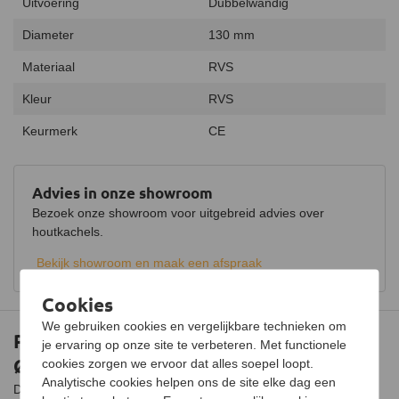
Uitvoering
Dubbelwandig
Diameter
130 mm
Materiaal
RVS
Kleur
RVS
Keurmerk
CE
Advies in onze showroom
Bezoek onze showroom voor uitgebreid advies over
houtkachels.
Bekijk showroom en maak een afspraak
Cookies
We gebruiken cookies en vergelijkbare technieken om
Pelletkachel rozet voor dubbelwandig
je ervaring op onze site te verbeteren. Met functionele
Ø80/130mm
cookies zorgen we ervoor dat alles soepel loopt.
Analytische cookies helpen ons de site elke dag een
Deze rozet is voor een langere levensduur. Geschikt voor een