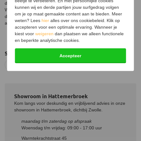
beetje te verbeteren. En met persoonlijke cookies
dubbelwandige pijp met een buitendiameter van 130 mm.
kunnen wij en derde partijen jouw surfgedrag volgen
Wanneer de kachelpijp door het plafond gaat is hiervoor een
om je op maat gemaakte content aan te bieden. Meer
dubbelwandige pijp nodig. Middels een rozet wordt het gat mooi
weten? Lees
hier
alles over ons cookiebeleid. Klik op
afgedicht.
accepteren voor een optimale ervaring. Wanneer je
kiest voor
weigeren
dan plaatsen we alleen functionele
en beperkte analytische cookies.
Suggesties
Accepteer
Rookkanalen
Showroom in Hattemerbroek
Kom langs voor deskundig en vrijblijvend advies in onze
showroom in Hattemerbroek, dichtbij Zwolle.
maandag t/m zaterdag op afspraak
Woensdag t/m vrijdag: 09:00 - 17:00 uur
Warmtekrachtstraat 45