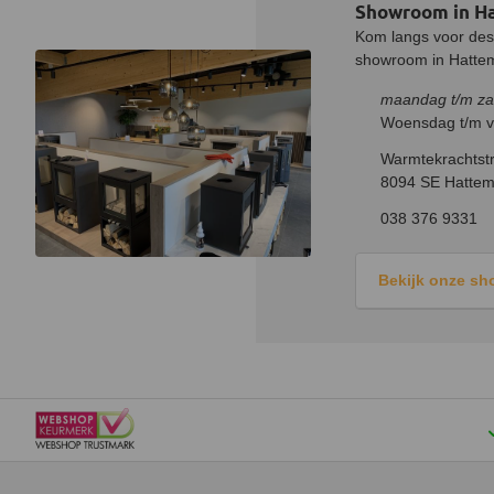
Showroom in H
Kom langs voor desk
showroom in Hatteme
maandag t/m za
Woensdag t/m vr
Warmtekrachtstr
8094 SE Hattem
038 376 9331
Bekijk onze s