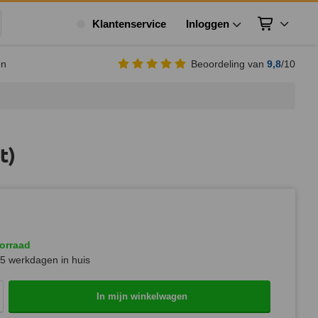
Klantenservice
Inloggen
Winkelwagen
ek
en
Beoordeling van
9,8
/10
t)
orraad
5 werkdagen in huis
In mijn winkelwagen