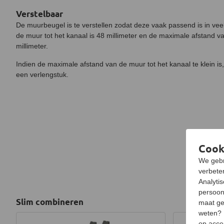
Verstelbaar
De muurbeugel is te verstellen zodat deze vaak passend is in veel
de muur tot het kanaal is 48 millimeter en de maximale afstand va
millimeter.
Indien de maximale afstand van de muur tot het kanaal te klein i
een verlengstuk.
Cook
We gebr
verbeter
Analyti
persoon
Slim combineren
maat ge
weten?
op acce