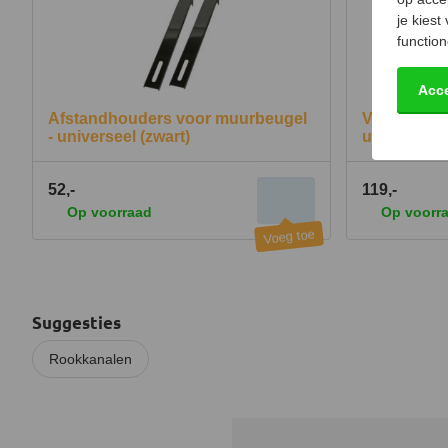
je kiest
function
Acc
Afstandhouders voor muurbeugel
Verlengstu
- universeel (zwart)
universeel 
52,-
119,-
Op voorraad
Op voorr
Suggesties
Rookkanalen