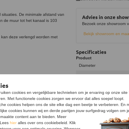
 situaties. De minimale afstand van
Advies in onze sho
n de muur tot het kanaal is 103
Bezoek onze showroom voo
Bekijk showroom en maa
s, kan deze verlengd worden met
Specificaties
Product
Diameter
Materiaal
ies
Kleur
uiken cookies en vergelijkbare technieken om je ervaring op onze site 
Keurmerk
en. Met functionele cookies zorgen we ervoor dat alles soepel loopt.
sche cookies helpen ons de site elke dag een beetje te verbeteren. En 
lijke cookies kunnen wij en derde partijen jouw surfgedrag volgen om j
maakte content aan te bieden. Meer
 Lees
hier
alles over ons cookiebeleid. Klik
pteren voor een optimale ervaring. Wanneer