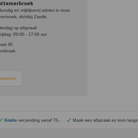
attemerbroek
undig en vrijblijvend advies in onze
rbroek, dichtbij Zwolle.
terdag op afspraak
ijdag: 09:00 - 17:00 uur
aat 45
erbroek
howroom
Gratis
verzending vanaf 75,-
Maak een afspraak en
kom
langs