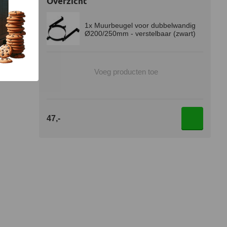
Overzicht
1x Muurbeugel voor dubbelwandig
Ø200/250mm - verstelbaar (zwart)
Voeg producten toe
47,-