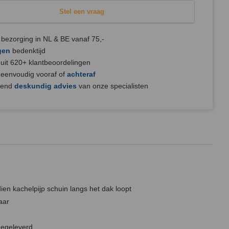
Stel een vraag
bezorging in NL & BE vanaf 75,-
gen
bedenktijd
uit 620+ klantbeoordelingen
 eenvoudig vooraf of
achteraf
jvend
deskundig advies
van onze specialisten
ien kachelpijp schuin langs het dak loopt
aar
eegeleverd