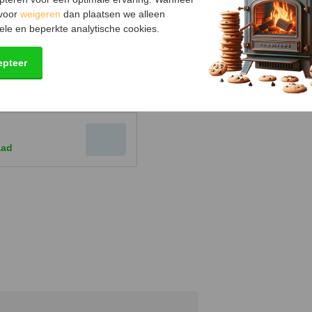
 voor
weigeren
dan plaatsen we alleen
ele en beperkte analytische cookies.
epteer
kken voor muurbeugel -
(zwart)
aad