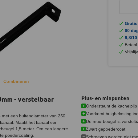
Gratis
60 da
9,8/10
Betaal
Vrijbli
Combineren
mm - verstelbaar
Plus- en minpunten
Ondersteunt de kachelpijp
Voorkomt buigbelasting ind
jp met een buitendiameter van 250
De muurbeugel is verstelb
kanaal. Maakt het kanaal een
rbeugel 1,5 meter. Om een langere
Zwart gepoedercoat
te poedercoating.
Schroeven worden niet m