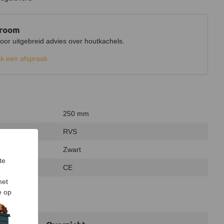
wroom
r uitgebreid advies over houtkachels.
k een afspraak
250 mm
RVS
Zwart
te
CE
met
e op