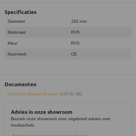
Specificaties
Diameter
150 mm
Materiaal
RVS
Kleur
RVS
Keurmerk
CE
Documenten
Overzicht afstand tot muur
(105.81 kB)
Advies in onze showroom
Bezoek onze showroom voor uitgebreid advies over
houtkachels.
Bekijk showroom en maak een afspraak