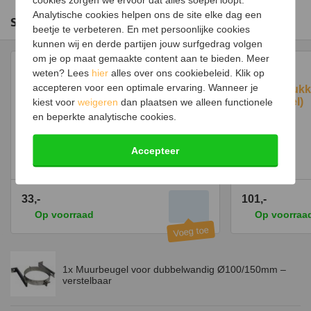
Analytische cookies helpen ons de site elke dag een
situaties. De minimale afstand van de muur tot het kanaal is 48
Slim combineren
beetje te verbeteren. En met persoonlijke cookies
millimeter en de maximale afstand van de muur tot het kanaal is
kunnen wij en derde partijen jouw surfgedrag volgen
103 millimeter.
om je op maat gemaakte content aan te bieden. Meer
Indien de maximale afstand van de muur tot het kanaal te klein is,
weten? Lees
hier
alles over ons cookiebeleid. Klik op
kan deze verlengd worden met een verlengstuk.
accepteren voor een optimale ervaring. Wanneer je
Verlengstuk
(universeel)
kiest voor
weigeren
dan plaatsen we alleen functionele
en beperkte analytische cookies.
Afstandhouders voor muurbeugel
Accepteer
(universeel)
33,-
101,-
Op voorraad
Op voorraa
1x Muurbeugel voor dubbelwandig Ø100/150mm –
verstelbaar