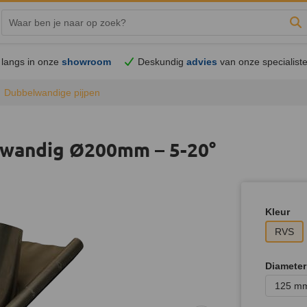
Zo
langs in onze
showroom
Deskundig
advies
van onze specialist
Dubbelwandige pijpen
lwandig Ø200mm – 5-20°
Kleur
RVS
Diameter
125 m