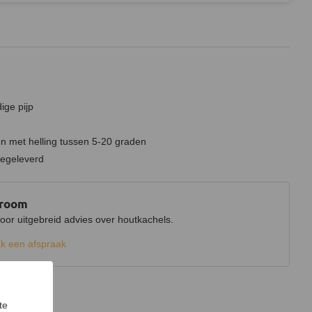
ige pijp
n met helling tussen 5-20 graden
eegeleverd
wroom
r uitgebreid advies over houtkachels.
k een afspraak
te