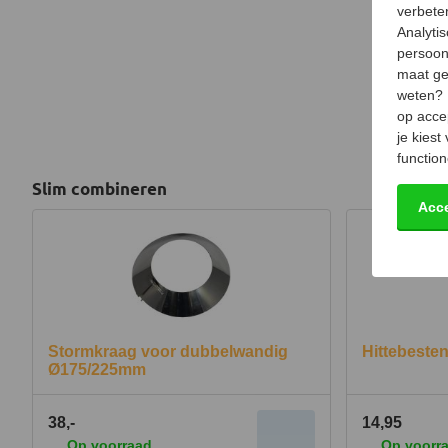
verbeter
Analyti
persoon
maat ge
weten?
op acce
je kiest
function
Slim combineren
Acc
Stormkraag voor dubbelwandig
Hittebesten
Ø175/225mm
38,-
14,95
Op voorraad
Op voorr