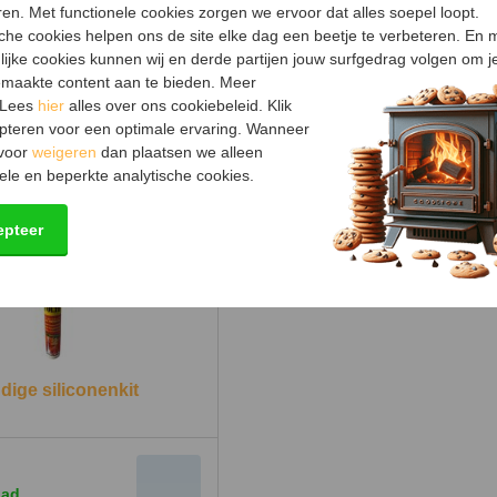
en. Met functionele cookies zorgen we ervoor dat alles soepel loopt.
Diameter
sche cookies helpen ons de site elke dag een beetje te verbeteren. En 
Materiaal
lijke cookies kunnen wij en derde partijen jouw surfgedrag volgen om j
maakte content aan te bieden. Meer
Kleur
 Lees
hier
alles over ons cookiebeleid. Klik
pteren voor een optimale ervaring. Wanneer
Keurmerk
 voor
weigeren
dan plaatsen we alleen
ele en beperkte analytische cookies.
epteer
dige siliconenkit
aad