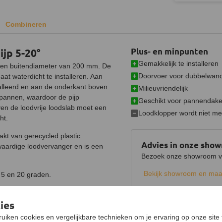
Combineren
jp 5-20°
Plus- en minpunten
Gemakkelijk te installeren
 een buitendiameter van 200 mm. De
Doorvoer voor dubbelwand
at waterdicht te installeren. Aan
alleerd en aan de onderkant boven
Milieuvriendelijk
pannen, waardoor de pijp
Geschikt voor pannendake
en de loodvrije loodslab moet een
Loodklopper wordt niet m
ht.
akt van gerecycled plastic
Advies in onze sho
waardige loodvervanger en is een
Bezoek onze showroom voo
Bekijk showroom en maa
 5 en 20 graden.
ies
Specificaties
Product
uiken cookies en vergelijkbare technieken om je ervaring op onze site 