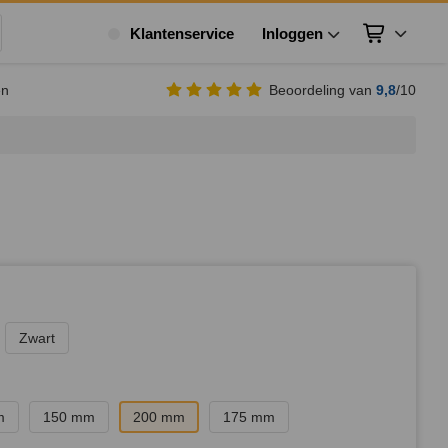
Klantenservice
Inloggen
Winkelwagen
ek
en
Beoordeling van
9,8
/10
Zwart
m
150 mm
200 mm
175 mm