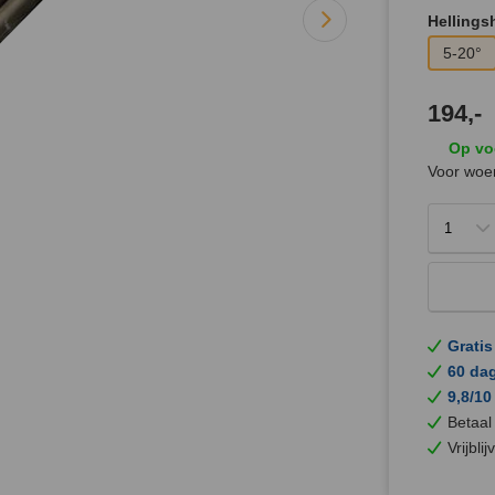
Hellings
5-20°
194,-
Op vo
Voor woen
Gratis
60 da
9,8/10
Betaal
Vrijbli