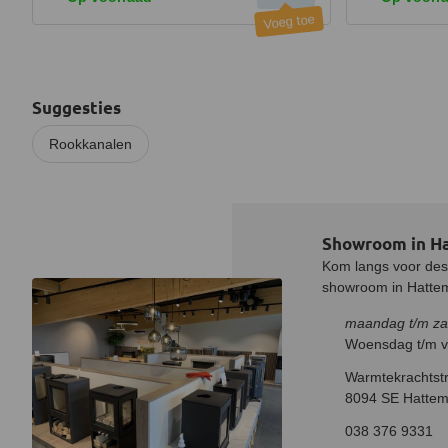
Suggesties
Rookkanalen
Showroom in H
Kom langs voor desk
showroom in Hatteme
maandag t/m za
Woensdag t/m vr
Warmtekrachtstr
8094 SE Hattem
038 376 9331