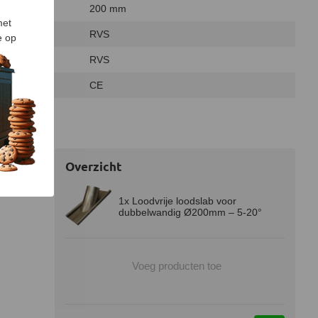
200 mm
met
RVS
e op
RVS
CE
Overzicht
1x Loodvrije loodslab voor
dubbelwandig Ø200mm – 5-20°
Voeg producten toe