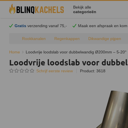
Bekijk alle
categorieën
Gratis
verzending vanaf 75,-
Maak een afspraak en
kom
Rookkanalen
Regenkappen
Dikwandige pijpen
Home
Loodvrije loodslab voor dubbelwandig Ø200mm – 5-20°
Loodvrije loodslab voor dubbe
Schrijf eerste review
Product: 3618