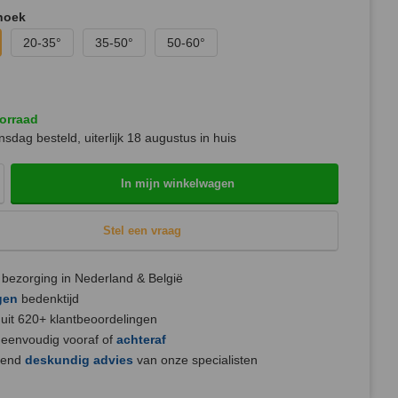
hoek
20-35°
35-50°
50-60°
orraad
sdag besteld, uiterlijk
18 augustus
in huis
In mijn winkelwagen
Stel een vraag
bezorging in Nederland & België
gen
bedenktijd
uit 620+ klantbeoordelingen
 eenvoudig vooraf of
achteraf
jvend
deskundig advies
van onze specialisten