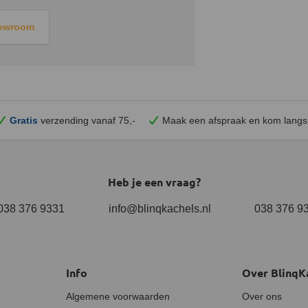
howroom
Gratis
verzending vanaf 75,-
Maak een afspraak en
kom
langs
Heb je een vraag?
038 376 9331
info@blinqkachels.nl
038 376 9
Info
Over BlinqK
Algemene voorwaarden
Over ons