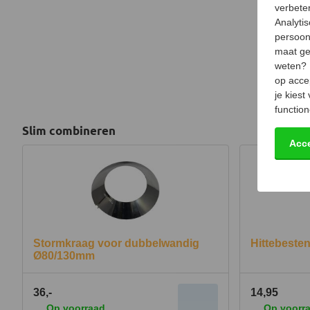
verbeter
Analyti
persoon
maat ge
weten?
op acce
je kiest
function
Slim combineren
Acc
Stormkraag voor dubbelwandig
Hittebesten
Ø80/130mm
36,-
14,95
Op voorraad
Op voorr