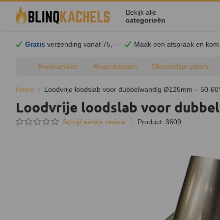
Bekijk alle
categorieën
Gratis
verzending vanaf 75,-
Maak een afspraak en
kom
Rookkanalen
Regenkappen
Dikwandige pijpen
Home
Loodvrije loodslab voor dubbelwandig Ø125mm – 50-60
Loodvrije loodslab voor dubb
Schrijf eerste review
Product: 3609