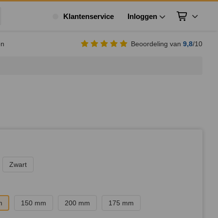
Klantenservice
Inloggen
Winkelwagen
ek
en
Beoordeling van
9,8
/10
Zwart
m
150 mm
200 mm
175 mm