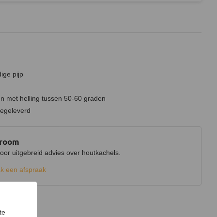
ige pijp
n met helling tussen 50-60 graden
eegeleverd
wroom
r uitgebreid advies over houtkachels.
k een afspraak
te