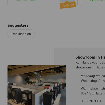
Suggesties
Rookkanalen
Showroom in H
Kom langs voor desk
showroom in Hatteme
maandag t/m za
Woensdag t/m vr
Warmtekrachtstr
8094 SE Hattem
038 376 9331