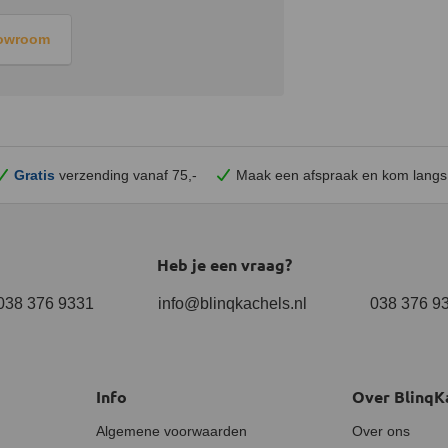
howroom
Gratis
verzending vanaf 75,-
Maak een afspraak en
kom
langs
Heb je een vraag?
038 376 9331
info@blinqkachels.nl
038 376 9
Info
Over BlinqK
Algemene voorwaarden
Over ons