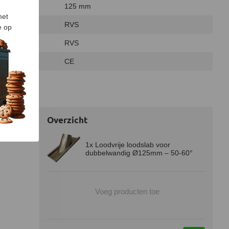
125 mm
met
RVS
e op
RVS
CE
Overzicht
1x Loodvrije loodslab voor
dubbelwandig Ø125mm – 50-60°
Voeg producten toe