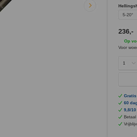
Hellings
5-20°
236,-
Op vo
Voor woen
Gratis
60 da
9,8/10
Betaal
Vrijbli