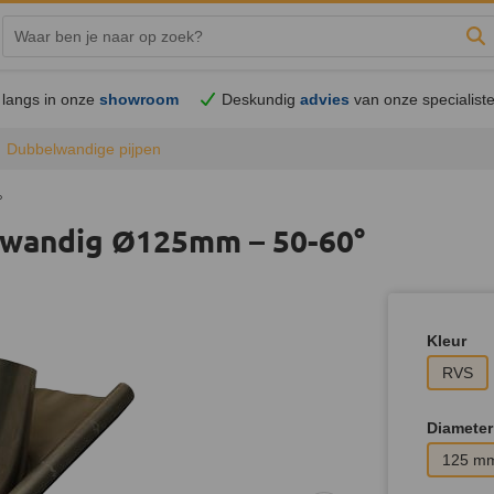
Zo
langs in onze
showroom
Deskundig
advies
van onze specialist
Dubbelwandige pijpen
°
elwandig Ø125mm – 50-60°
Kleur
RVS
Diameter
125 m