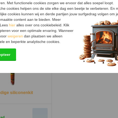
en. Met functionele cookies zorgen we ervoor dat alles soepel loopt.
Diameter
sche cookies helpen ons de site elke dag een beetje te verbeteren. En 
Materiaal
lijke cookies kunnen wij en derde partijen jouw surfgedrag volgen om j
maakte content aan te bieden. Meer
Kleur
 Lees
hier
alles over ons cookiebeleid. Klik
pteren voor een optimale ervaring. Wanneer
Keurmerk
 voor
weigeren
dan plaatsen we alleen
ele en beperkte analytische cookies.
epteer
dige siliconenkit
aad