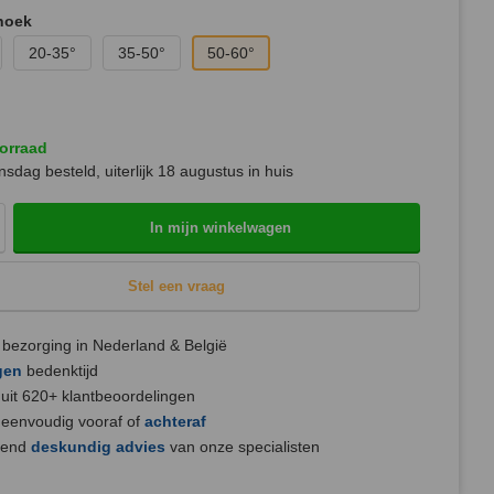
hoek
20-35°
35-50°
50-60°
orraad
sdag besteld, uiterlijk
18 augustus
in huis
In mijn winkelwagen
Stel een vraag
bezorging in Nederland & België
gen
bedenktijd
uit 620+ klantbeoordelingen
 eenvoudig vooraf of
achteraf
jvend
deskundig advies
van onze specialisten