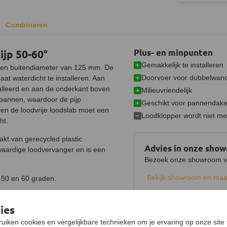
Combineren
ijp 50-60°
Plus- en minpunten
Gemakkelijk te installeren
 een buitendiameter van 125 mm. De
Doorvoer voor dubbelwand
at waterdicht te installeren. Aan
alleerd en aan de onderkant boven
Milieuvriendelijk
pannen, waardoor de pijp
Geschikt voor pannendake
en de loodvrije loodslab moet een
Loodklopper wordt niet m
ht.
akt van gerecycled plastic
Advies in onze sho
waardige loodvervanger en is een
Bezoek onze showroom voo
Bekijk showroom en maa
e 50 en 60 graden.
ies
Specificaties
Product
uiken cookies en vergelijkbare technieken om je ervaring op onze site 