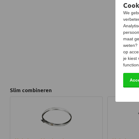
Cook
We gebr
verbeter
Analyti
persoon
maat ge
weten?
op acce
je kiest
function
Acc
Slim combineren