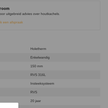
wroom
r uitgebreid advies over houtkachels.
k een afspraak
Holetherm
Enkelwandig
150 mm
RVS 316L
Insteeksysteem
RVS
20 jaar