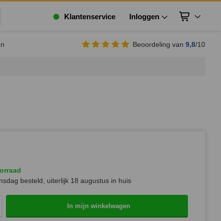
Klantenservice
Inloggen
Winkelwagen
ek
en
Beoordeling van
9,8
/10
orraad
sdag besteld, uiterlijk
18 augustus
in huis
In mijn winkelwagen