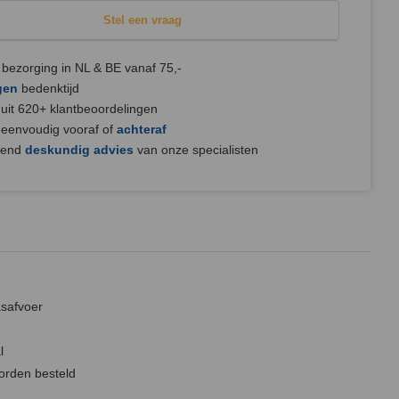
Stel een vraag
bezorging in NL & BE vanaf 75,-
gen
bedenktijd
uit 620+ klantbeoordelingen
 eenvoudig vooraf of
achteraf
jvend
deskundig advies
van onze specialisten
asafvoer
l
orden besteld