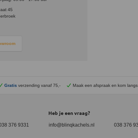
aat 45
erbroek
howroom
Gratis
verzending vanaf 75,-
Maak een afspraak en
kom
langs
Heb je een vraag?
038 376 9331
info@blinqkachels.nl
038 376 9