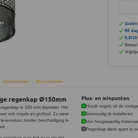
Gratis
60 da
9,8/10
Betaal
Vrijbli
Combineren
Documenten
dige regenkap Ø150mm
Plus- en minpunten
Houdt vogels uit de rookg
 regenkap in 150 mm diameter. Het
Eenvoudig te installeren
aar ook vogels en grofvuil. Zo weet
e levensduur zonder beschadiging te
Van hoogwaardig materiaa
it.
Regenkap dient apart te w
de regenkap over het gaas plaatst.