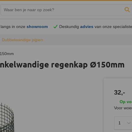
Zo
langs in onze
showroom
Deskundig
advies
van onze specialist
Dubbelwandige pijpen
 Ø150mm
 enkelwandige regenkap Ø150mm
32,-
Op vo
Voor woen