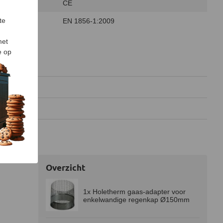
CE
te
EN 1856-1:2009
met
e op
11 MB)
 kB)
7 kB)
Overzicht
1x Holetherm gaas-adapter voor
enkelwandige regenkap Ø150mm