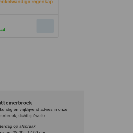
enkelwandige regenkap
aad
attemerbroek
undig en vrijblijvend advies in onze
rbroek, dichtbij Zwolle.
terdag op afspraak
ijdag: 09:00 - 17:00 uur