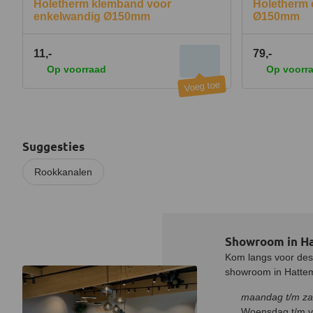
Holetherm klemband voor
Holetherm 
enkelwandig Ø150mm
Ø150mm
11,-
79,-
Op voorraad
Op voorr
Suggesties
Rookkanalen
Showroom in H
Kom langs voor desk
showroom in Hatteme
maandag t/m za
Woensdag t/m vr