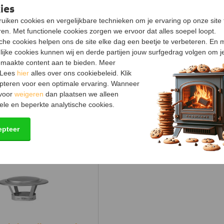
Keurmerk
ies
uiken cookies en vergelijkbare technieken om je ervaring op onze site 
Certificering
en. Met functionele cookies zorgen we ervoor dat alles soepel loopt.
sche cookies helpen ons de site elke dag een beetje te verbeteren. En 
Documenten
lijke cookies kunnen wij en derde partijen jouw surfgedrag volgen om j
maakte content aan te bieden. Meer
Conformiteitsverklaring
(1.
 Lees
hier
alles over ons cookiebeleid. Klik
pteren voor een optimale ervaring. Wanneer
Prestatieverklaring
(112.22
 voor
weigeren
dan plaatsen we alleen
ele en beperkte analytische cookies.
Garantiebepalingen
(444.7
epteer