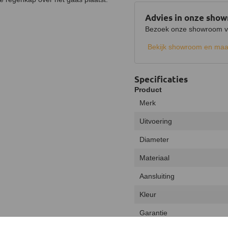
Advies in onze sho
Bezoek onze showroom voo
Bekijk showroom en maa
Specificaties
Product
Merk
Uitvoering
Diameter
Materiaal
Aansluiting
Kleur
Garantie