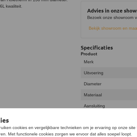
L kwaliteit.
Advies in onze sho
Bezoek onze showroom voo
Bekijk showroom en maa
Specificaties
Product
Merk
Uitvoering
Diameter
Materiaal
Aansluiting
Inclusief klemband
ies
uiken cookies en vergelijkbare technieken om je ervaring op onze site 
Kleur
en. Met functionele cookies zorgen we ervoor dat alles soepel loopt.