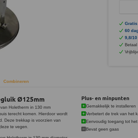
Gratis
60 da
9,8/10
Betaal
Vrijbli
Combineren
egluik Ø125mm
Plus- en minpunten
Gemakkelijk te installeren
n van Holetherm in 130 mm
Verbetert de trek van het 
 buis terecht komen. Hierdoor wordt
. Deze trekkap is voorzien van
Eenvoudig toegang tot het
 deze te vegen.
Bevat geen gaas
 van Holetherm in 130 mm diameter.