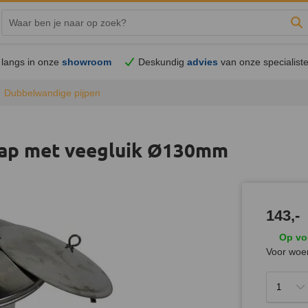
Zo
langs in onze
showroom
Deskundig
advies
van onze specialist
Dubbelwandige pijpen
kap met veegluik Ø130mm
143,-
Op vo
Voor woen