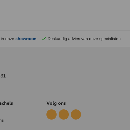
 in onze
showroom
Deskundig advies van onze specialisten
331
achels
Volg ons
ns