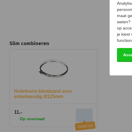
Analyti
persoon
maat ge
weten?
op acce
je kiest
function
Slim combineren
Acc
Holetherm klemband voor
enkelwandig Ø125mm
11,-
Op voorraad