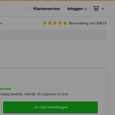
Klantenservice
Inloggen
Winkelwagen
ek
en
Beoordeling van
9,8
/10
orraad
sdag besteld, uiterlijk
18 augustus
in huis
In mijn winkelwagen