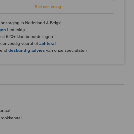
Stel een vraag
bezorging in Nederland & België
gen
bedenktijd
uit 620+ klantbeoordelingen
 eenvoudig vooraf of
achteraf
jvend
deskundig advies
van onze specialisten
kanaal
 rookkanaal