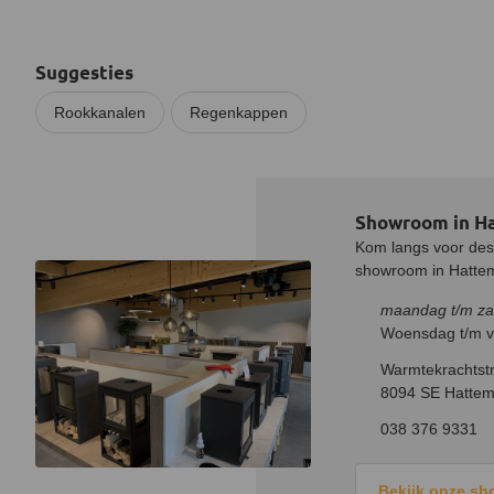
Suggesties
Rookkanalen
Regenkappen
Showroom in H
Kom langs voor desk
showroom in Hatteme
maandag t/m za
Woensdag t/m vr
Warmtekrachtstr
8094 SE Hattem
038 376 9331
Bekijk onze s