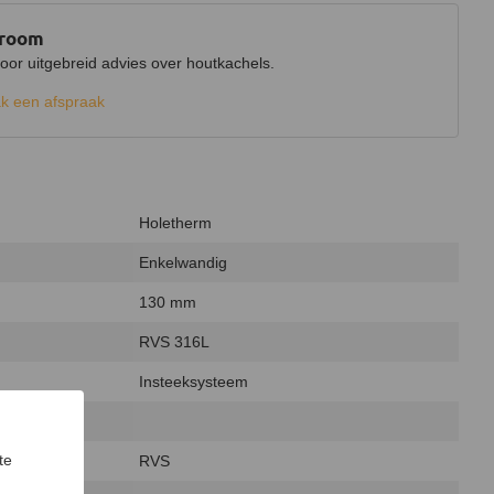
wroom
r uitgebreid advies over houtkachels.
k een afspraak
Holetherm
Enkelwandig
130 mm
RVS 316L
Insteeksysteem
te
RVS