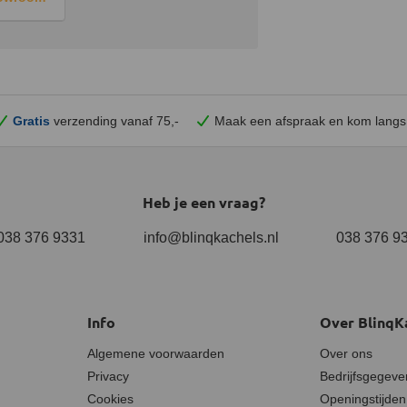
Gratis
verzending vanaf 75,-
Maak een afspraak en
kom
langs
Heb je een vraag?
038 376 9331
info@blinqkachels.nl
038 376 9
Info
Over BlinqK
Algemene voorwaarden
Over ons
Privacy
Bedrijfsgegeve
Cookies
Openingstijden