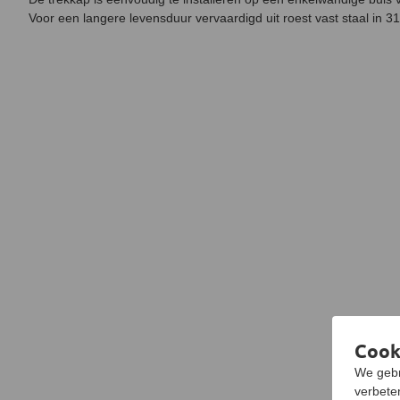
Voor een langere levensduur vervaardigd uit roest vast staal in 316
Cook
We gebr
verbeter