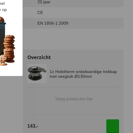
20 jaar
met
e op
CE
EN 1856-1:2009
Overzicht
1x Holetherm enkelwandige trekkap
met veegluik Ø130mm
Voeg producten toe
143,-