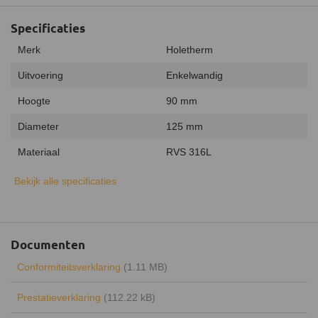
Specificaties
Merk
Holetherm
Uitvoering
Enkelwandig
Hoogte
90 mm
Diameter
125 mm
Materiaal
RVS 316L
Inclusief klemband
Bekijk alle specificaties
Kleur
RVS
Garantie
20 jaar
Documenten
Keurmerk
CE
Conformiteitsverklaring
(1.11 MB)
Certificering
EN 1856-1:2009
Prestatieverklaring
(112.22 kB)