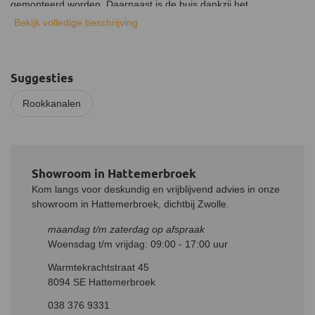
gemonteerd worden. Daarnaast is de buis dankzij het
hoogwaardige materiaal bestand tegen de hoge temperaturen
Bekijk volledige beschrijving
van de kachel. De enkelwandige pijp heeft een gladde
binnenkant, waardoor roet en ander vuil moeilijk aan de pijp kan
hechten.
Suggesties
Installatie
Rookkanalen
De Holetherm 25 cm lange enkelwandige pijp van 350 mm
diameter wordt direct op de kachel en andere Holetherm
kachelpijpen geïnstalleerd. Hierbij wordt door middel van een
insteeksysteem eenvoudig een verbinding gemaakt, die je door
middel van de meegeleverde klemband vast kunt zetten.
Showroom in Hattemerbroek
Wanneer je van een enkelwandige pijp over gaat tot een
Kom langs voor deskundig en vrijblijvend advies in onze
dubbelwandige pijp heb je een aansluitstuk nodig.
showroom in Hattemerbroek, dichtbij Zwolle.
maandag t/m zaterdag op afspraak
Woensdag t/m vrijdag: 09:00 - 17:00 uur
Warmtekrachtstraat 45
8094 SE Hattemerbroek
038 376 9331