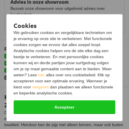
Advies in onze showroom
Bezoek onze showroom voor uitgebreid advies over
houtkachels.
Cookies
Bekijk showroom en maak een afspraak
We gebruiken cookies en vergelijkbare technieken om
je ervaring op onze site te verbeteren. Met functionele
cookies zorgen we ervoor dat alles soepel loopt.
Plus- en minpunten
Analytische cookies helpen ons de site elke dag een
Eenvoudige installatie met insteeksysteem
beetje te verbeteren. En met persoonlijke cookies
kunnen wij en derde partijen jouw surfgedrag volgen
Vervaardigd uit hoogwaardig materiaal
om je op maat gemaakte content aan te bieden. Meer
Inclusief klemband geleverd
weten? Lees
hier
alles over ons cookiebeleid. Klik op
Niet voorzien van isolatie
accepteren voor een optimale ervaring. Wanneer je
kiest voor
weigeren
dan plaatsen we alleen functionele
en beperkte analytische cookies.
Holetherm enkelwandige pijp Ø350mm –
25cm
Accepteer
Deze Holetherm enkelwandige pijp van 25 cm lang heeft een
diameter van 350 mm. Vervaardigd uit roest vast staal met 316L
kwaliteit. Hierdoor kan de pijp niet alleen binnen, maar ook buiten