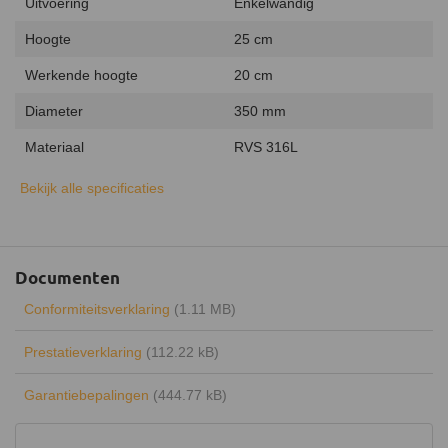
Uitvoering
Enkelwandig
Hoogte
25 cm
Werkende hoogte
20 cm
Diameter
350 mm
Materiaal
RVS 316L
Aansluiting
Insteeksysteem
Bekijk alle specificaties
Inclusief klemband
Kleur
RVS
Documenten
Garantie
20 jaar
Conformiteitsverklaring
(1.11 MB)
Keurmerk
CE
Prestatieverklaring
(112.22 kB)
Certificering
EN 1856-1:2009
Garantiebepalingen
(444.77 kB)