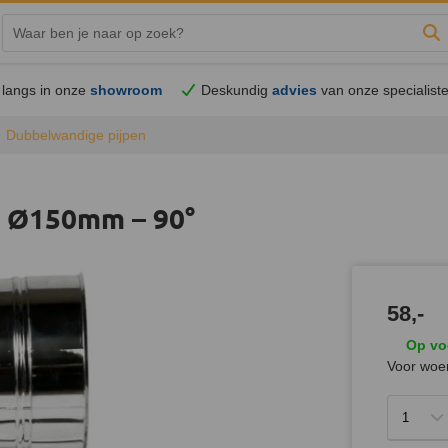
Zo
langs in onze
showroom
Deskundig
advies
van onze specialist
Dubbelwandige pijpen
t Ø150mm – 90°
58,-
Op vo
Voor woen