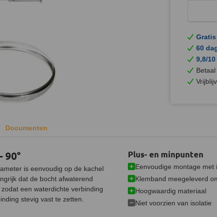
Gratis
60 da
9,8/10
Betaal
Vrijbli
Documenten
 90°
Plus- en minpunten
Eenvoudige montage met 
ameter is eenvoudig op de kachel
Klemband meegeleverd om
ngrijk dat de bocht afwaterend
 zodat een waterdichte verbinding
Hoogwaardig materiaal
ding stevig vast te zetten.
Niet voorzien van isolatie