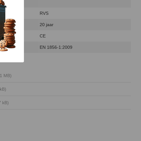
RVS
20 jaar
CE
EN 1856-1:2009
11 MB)
 kB)
7 kB)