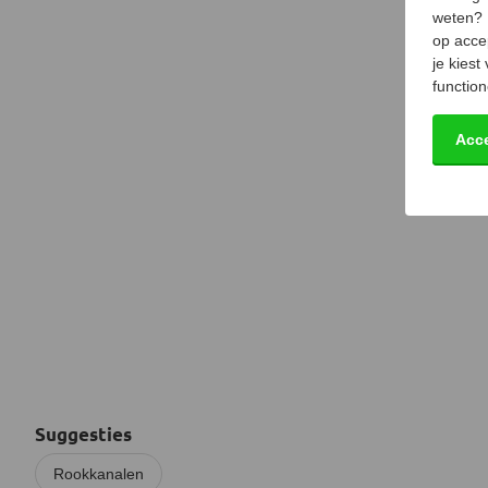
weten?
op acce
je kiest
function
Acc
Suggesties
Rookkanalen