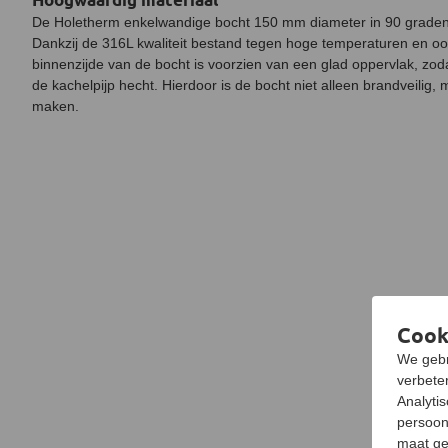
De Holetherm enkelwandige bocht 150 mm diameter in 90 graden 
Dankzij de 316L kwaliteit bestand tegen hoge temperaturen en o
binnenzijde van de bocht is voorzien van een glad oppervlak, zoda
de kachelpijp hecht. Hierdoor is de bocht niet alleen brandveilig
maken.
Cook
We gebr
verbeter
Analyti
persoon
maat ge