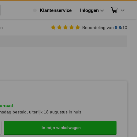
Klantenservice
Inloggen
Winkelwagen
ek
en
Beoordeling van
9,8
/10
orraad
sdag besteld, uiterlijk
18 augustus
in huis
In mijn winkelwagen