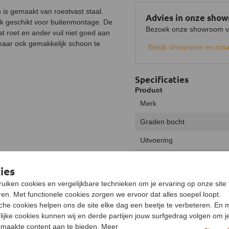
is gemaakt van roestvast staal.
Advies in onze sho
ok geschikt voor buitenmontage. De
Bezoek onze showroom voo
t roet en ander vuil niet goed aan
, maar ook gemakkelijk schoon te
Bekijk showroom en maa
Specificaties
Product
Merk
Graden bocht
Uitvoering
Diameter
ies
Materiaal
uiken cookies en vergelijkbare technieken om je ervaring op onze site 
en. Met functionele cookies zorgen we ervoor dat alles soepel loopt.
Aansluiting
sche cookies helpen ons de site elke dag een beetje te verbeteren. En 
Verjonging
lijke cookies kunnen wij en derde partijen jouw surfgedrag volgen om j
maakte content aan te bieden. Meer