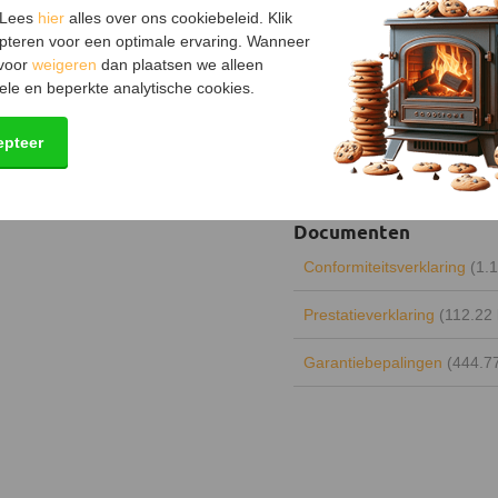
Inclusief klemband
 Lees
hier
alles over ons cookiebeleid. Klik
pteren voor een optimale ervaring. Wanneer
Kleur
 voor
weigeren
dan plaatsen we alleen
Garantie
ele en beperkte analytische cookies.
Keurmerk
epteer
Certificering
Documenten
Conformiteitsverklaring
(1.
Prestatieverklaring
(112.22
Garantiebepalingen
(444.7