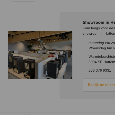
Showroom in H
Kom langs voor desk
showroom in Hatteme
maandag t/m za
Woensdag t/m vr
Warmtekrachtstr
8094 SE Hattem
038 376 9331
Bekijk onze s