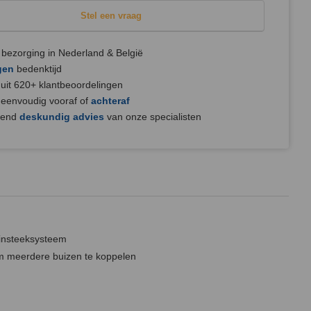
Stel een vraag
bezorging in Nederland & België
gen
bedenktijd
uit 620+ klantbeoordelingen
 eenvoudig vooraf of
achteraf
jvend
deskundig advies
van onze specialisten
insteeksysteem
 meerdere buizen te koppelen