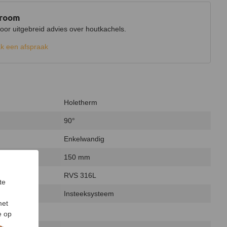
wroom
r uitgebreid advies over houtkachels.
k een afspraak
Holetherm
90°
Enkelwandig
150 mm
RVS 316L
te
Insteeksysteem
met
e op