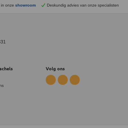
 in onze
showroom
Deskundig advies van onze specialisten
331
achels
Volg ons
ns