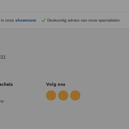
 in onze
showroom
Deskundig advies van onze specialisten
331
achels
Volg ons
ns