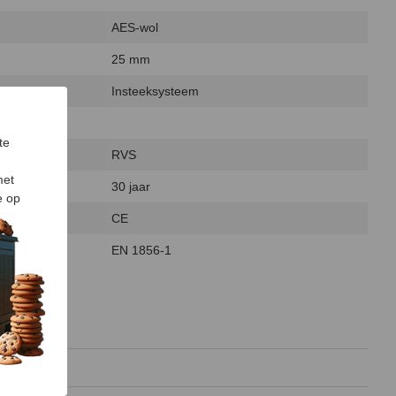
AES-wol
25 mm
Insteeksysteem
te
RVS
met
30 jaar
e op
CE
EN 1856-1
11 MB)
 kB)