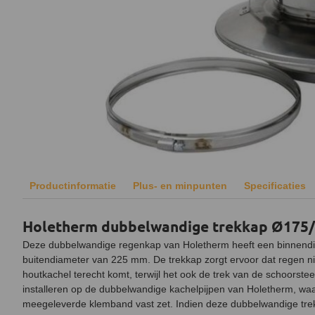
Productinformatie
Plus- en minpunten
Specificaties
Holetherm dubbelwandige trekkap Ø17
Deze dubbelwandige regenkap van Holetherm heeft een binnend
buitendiameter van 225 mm. De trekkap zorgt ervoor dat regen nie
houtkachel terecht komt, terwijl het ook de trek van de schoorst
installeren op de dubbelwandige kachelpijpen van Holetherm, waar
meegeleverde klemband vast zet. Indien deze dubbelwandige tre