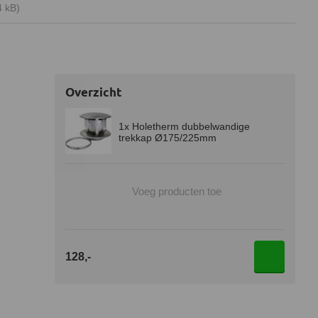
4 kB)
Overzicht
1x Holetherm dubbelwandige
trekkap Ø175/225mm
Voeg producten toe
128,-