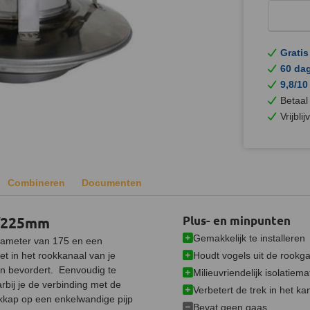
Gratis
60 da
9,8/10
Betaal
Vrijbli
Combineren
Documenten
5/225mm
Plus- en minpunten
Gemakkelijk te installeren
iameter van 175 en een
Houdt vogels uit de rookg
t in het rookkanaal van je
een bevordert. Eenvoudig te
Milieuvriendelijk isolatiema
bij je de verbinding met de
Verbetert de trek in het ka
kkap op een enkelwandige pijp
Bevat geen gaas