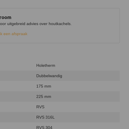
wroom
r uitgebreid advies over houtkachels.
k een afspraak
Holetherm
Dubbelwandig
175 mm
225 mm
RVS
RVS 316L
RVS 304