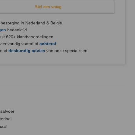
Stel een vraag
bezorging in Nederland & België
gen
bedenktijd
uit 620+ klantbeoordelingen
 eenvoudig vooraf of
achteraf
jvend
deskundig advies
van onze specialisten
asafvoer
teriaal
naal