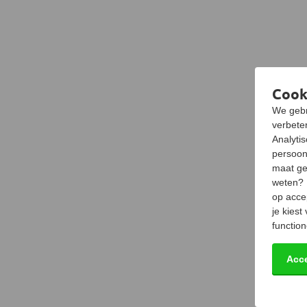
Cook
We gebr
verbeter
Analyti
persoon
maat ge
weten?
op acce
je kiest
function
Acc