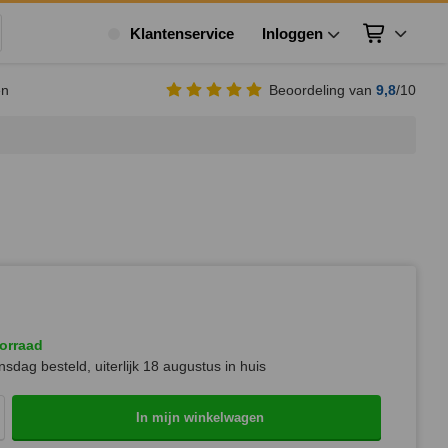
Klantenservice
Inloggen
Winkelwagen
ek
en
Beoordeling van
9,8
/10
orraad
sdag besteld, uiterlijk
18 augustus
in huis
In mijn winkelwagen