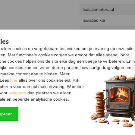
Isolatiemateriaal
Isolatiedikte
Aansluiting
ies
Inclusief klemband
uiken cookies en vergelijkbare technieken om je ervaring op onze site 
Kleur
en. Met functionele cookies zorgen we ervoor dat alles soepel loopt.
sche cookies helpen ons de site elke dag een beetje te verbeteren. En 
Garantie
lijke cookies kunnen wij en derde partijen jouw surfgedrag volgen om j
maakte content aan te bieden. Meer
Keurmerk
 Lees
hier
alles over ons cookiebeleid. Klik
Certificering
pteren voor een optimale ervaring. Wanneer
 voor
weigeren
dan plaatsen we alleen
ele en beperkte analytische cookies.
Documenten
Conformiteitsverklaring
(1.
epteer
Prestatieverklaring
(590.17