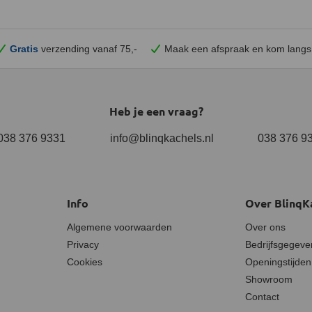
Gratis
verzending vanaf 75,-
Maak een afspraak en
kom
langs
Heb je een vraag?
038 376 9331
info@blinqkachels.nl
038 376 9
Info
Over BlinqK
Algemene voorwaarden
Over ons
Privacy
Bedrijfsgegeve
Cookies
Openingstijden
Showroom
Contact