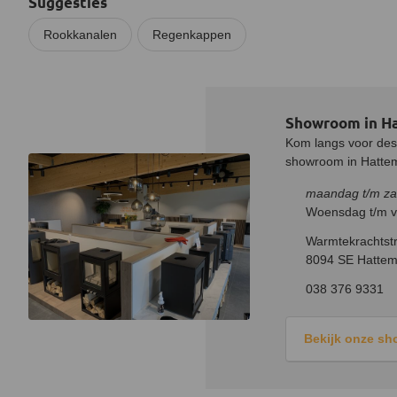
Suggesties
Rookkanalen
Regenkappen
Showroom in H
Kom langs voor desk
showroom in Hatteme
maandag t/m za
Woensdag t/m vr
Warmtekrachtstr
8094 SE Hattem
038 376 9331
Bekijk onze s