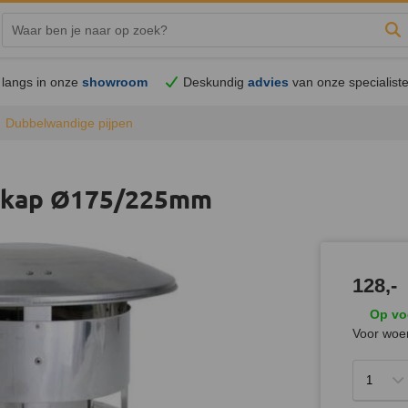
Zo
langs in onze
showroom
Deskundig
advies
van onze specialist
Dubbelwandige pijpen
ekkap Ø175/225mm
128,-
Op vo
Voor woen