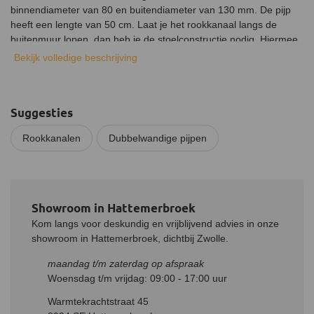
binnendiameter van 80 en buitendiameter van 130 mm. De pijp
heeft een lengte van 50 cm. Laat je het rookkanaal langs de
buitenmuur lopen, dan heb je de stoelconstructie nodig. Hiermee
maak je het rookkanaal vast aan de muur, zodat deze stevig en
Bekijk volledige beschrijving
stabiel blijft.
Materiaal
De binnenkant van de buis is gemaakt van hoogwaardig RVS
Suggesties
316L en de buitenkant van RVS 304. Als isolatiemateriaal wordt
Rookkanalen
Dubbelwandige pijpen
gebruik gemaakt van hoogwaardig AES-wol, een kenmerkend
onderdeel van de Holetherm dubbelwandige kachelpijp. Niet
alleen zorgt dit voor perfecte isolatie bij zeer hoge temperaturen,
het is ook zeer milieuvriendelijk.
Showroom in Hattemerbroek
Installatie
Kom langs voor deskundig en vrijblijvend advies in onze
Deze Holetherm pijp met stoelconstructie is eenvoudig op andere
showroom in Hattemerbroek, dichtbij Zwolle.
Holetherm kachelpijpen te installeren. Dit verloopt door middel
van een insteeksysteem, waarbij je de verbinding met de
maandag t/m zaterdag op afspraak
meegeleverde klemband vast zet. Indien de dubbelwandige pijp
Woensdag t/m vrijdag: 09:00 - 17:00 uur
op een enkelwandige pijp moet worden gemonteerd is een
aansluitstuk benodigd.
Warmtekrachtstraat 45