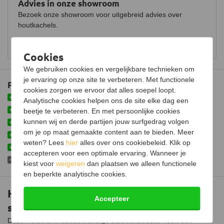
Advies in onze showroom
Garantie
30 jaar
Bezoek onze showroom voor uitgebreid advies over
houtkachels.
Keurmerk
CE
Bekijk showroom en maak een afspraak
Certificering
EN 1856-1
Cookies
We gebruiken cookies en vergelijkbare technieken om
je ervaring op onze site te verbeteren. Met functionele
Plus- en minpunten
cookies zorgen we ervoor dat alles soepel loopt.
Vervaardigd uit hoogwaardig materiaal
Analytische cookies helpen ons de site elke dag een
Inclusief klemband om meerdere buizen vast te zetten
beetje te verbeteren. En met persoonlijke cookies
kunnen wij en derde partijen jouw surfgedrag volgen
Met milieuvriendelijk isolatiemateriaal
om je op maat gemaakte content aan te bieden. Meer
Eenvoudig insteeksysteem
weten? Lees
hier
alles over ons cookiebeleid. Klik op
Zorgt voor extra draagkracht
accepteren voor een optimale ervaring. Wanneer je
Alleen geschikt voor buiten
kiest voor
weigeren
dan plaatsen we alleen functionele
en beperkte analytische cookies.
Holetherm dubbelwandige
Accepteer
stoelconstructie Ø80/130mm
Deze Holetherm dubbelwandige stoelconstructie heeft een