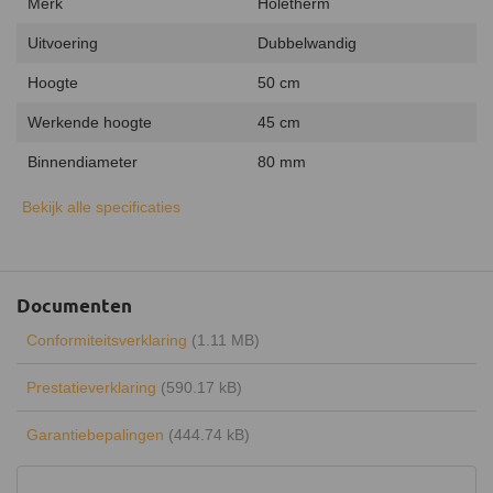
Merk
Holetherm
Uitvoering
Dubbelwandig
Hoogte
50 cm
Werkende hoogte
45 cm
Binnendiameter
80 mm
Buitendiameter
130 mm
Bekijk alle specificaties
Binnenmateriaal
RVS 316L
Buitenmateriaal
RVS 304
Documenten
Isolatiemateriaal
AES-wol
Conformiteitsverklaring
(1.11 MB)
Isolatiedikte
25 mm
Prestatieverklaring
(590.17 kB)
Aansluiting
Insteeksysteem
Garantiebepalingen
(444.74 kB)
Inclusief klemband
Kleur
RVS