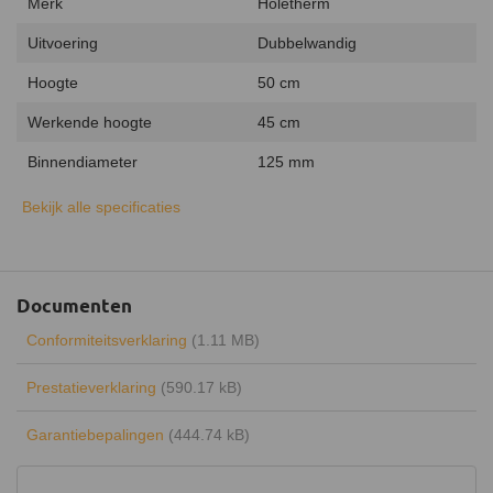
Merk
Holetherm
Uitvoering
Dubbelwandig
Hoogte
50 cm
Werkende hoogte
45 cm
Binnendiameter
125 mm
Buitendiameter
175 mm
Bekijk alle specificaties
Binnenmateriaal
RVS 316L
Buitenmateriaal
RVS 304
Documenten
Isolatiemateriaal
AES-wol
Conformiteitsverklaring
(1.11 MB)
Isolatiedikte
25 mm
Prestatieverklaring
(590.17 kB)
Aansluiting
Insteeksysteem
Garantiebepalingen
(444.74 kB)
Inclusief klemband
Kleur
RVS