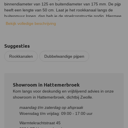
binnendiameter van 125 en buitendiameter van 175 mm. De pijp
heeft een lengte van 50 cm. Laat je het rookkanaal langs de
buitenmuur lopen, dan heb je de stoelconstructie nodig. Hiermee
maak je het rookkanaal vast aan de muur, zodat deze stevig en
Bekijk volledige beschrijving
stabiel blijft.
Materiaal
De binnenkant van de buis is gemaakt van hoogwaardig RVS
Suggesties
316L en de buitenkant van RVS 304. Als isolatiemateriaal wordt
Rookkanalen
Dubbelwandige pijpen
gebruik gemaakt van hoogwaardig AES-wol, een kenmerkend
onderdeel van de Holetherm dubbelwandige kachelpijp. Niet
alleen zorgt dit voor perfecte isolatie bij zeer hoge temperaturen,
het is ook zeer milieuvriendelijk.
Showroom in Hattemerbroek
Installatie
Kom langs voor deskundig en vrijblijvend advies in onze
Deze Holetherm pijp met stoelconstructie is eenvoudig op andere
showroom in Hattemerbroek, dichtbij Zwolle.
Holetherm kachelpijpen te installeren. Dit verloopt door middel
van een insteeksysteem, waarbij je de verbinding met de
maandag t/m zaterdag op afspraak
meegeleverde klemband vast zet. Indien de dubbelwandige pijp
Woensdag t/m vrijdag: 09:00 - 17:00 uur
op een enkelwandige pijp moet worden gemonteerd is een
aansluitstuk benodigd.
Warmtekrachtstraat 45