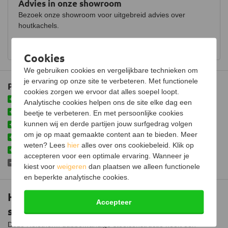
Advies in onze showroom
Garantie
30 jaar
Bezoek onze showroom voor uitgebreid advies over
houtkachels.
Keurmerk
CE
Bekijk showroom en maak een afspraak
Certificering
EN 1856-1
Cookies
We gebruiken cookies en vergelijkbare technieken om
je ervaring op onze site te verbeteren. Met functionele
Plus- en minpunten
cookies zorgen we ervoor dat alles soepel loopt.
Vervaardigd uit hoogwaardig materiaal
Analytische cookies helpen ons de site elke dag een
Inclusief klemband om meerdere buizen vast te zetten
beetje te verbeteren. En met persoonlijke cookies
kunnen wij en derde partijen jouw surfgedrag volgen
Met milieuvriendelijk isolatiemateriaal
om je op maat gemaakte content aan te bieden. Meer
Eenvoudig insteeksysteem
weten? Lees
hier
alles over ons cookiebeleid. Klik op
Zorgt voor extra draagkracht
accepteren voor een optimale ervaring. Wanneer je
Alleen geschikt voor buiten
kiest voor
weigeren
dan plaatsen we alleen functionele
en beperkte analytische cookies.
Holetherm dubbelwandige
Accepteer
stoelconstructie Ø125/175mm
Deze Holetherm dubbelwandige stoelconstructie heeft een