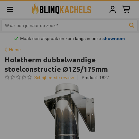
Winkelw
Zoe
Maak een afspraak en
kom
langs in onze
showroom
Home
Holetherm dubbelwandige
stoelconstructie Ø125/175mm
Schrijf eerste review
Product: 1827