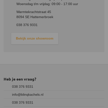
Deze Holetherm pijp is eenvoudig op andere Holetherm
Woensdag t/m vrijdag: 09:00 - 17:00 uur
kachelpijpen te installeren. Dit verloopt door middel van een
insteeksysteem, waarbij je de verbinding met de meegeleverde
Warmtekrachtstraat 45
klemband vast zet. Indien de dubbelwandige pijp op een
8094 SE Hattemerbroek
enkelwandige pijp moet worden gemonteerd is een aansluitstuk
038 376 9331
benodigd.
Bekijk onze showroom
Heb je een vraag?
038 376 9331
info@blinqkachels.nl
038 376 9331