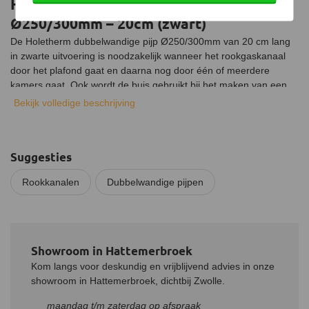
Holetherm dubbelwandige pijp
Ø250/300mm – 20cm (zwart)
De Holetherm dubbelwandige pijp Ø250/300mm van 20 cm lang
in zwarte uitvoering is noodzakelijk wanneer het rookgaskanaal
door het plafond gaat en daarna nog door één of meerdere
kamers gaat. Ook wordt de buis gebruikt bij het maken van een
doorvoer in een wand of plafond. De buis is geïsoleerd waardoor
Bekijk volledige beschrijving
deze aan de buitenkant veel minder heet wordt ten opzichte van
een enkelwandige pijp.
Materiaal
Suggesties
De binnenkant van de buis is gemaakt van hoogwaardig RVS
Rookkanalen
Dubbelwandige pijpen
316L en de buitenkant van RVS 304. Voor een langere
levensduur is de buis afgewerkt met een zwarte poedercoating.
Als isolatiemateriaal wordt gebruik gemaakt van hoogwaardig
AES-wol, een kenmerkend onderdeel van de Holetherm
dubbelwandige kachelpijp. Niet alleen zorgt dit voor perfecte
Showroom in Hattemerbroek
isolatie bij zeer hoge temperaturen, het is ook zeer
Kom langs voor deskundig en vrijblijvend advies in onze
milieuvriendelijk.
showroom in Hattemerbroek, dichtbij Zwolle.
Installatie
maandag t/m zaterdag op afspraak