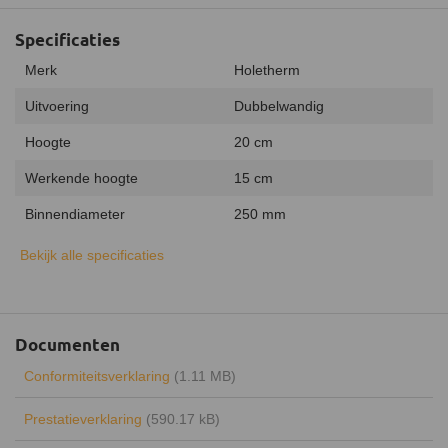
Specificaties
Merk
Holetherm
Uitvoering
Dubbelwandig
Hoogte
20 cm
Werkende hoogte
15 cm
Binnendiameter
250 mm
Buitendiameter
300 mm
Bekijk alle specificaties
Binnenmateriaal
RVS 316L
Buitenmateriaal
RVS 304
Documenten
Isolatiemateriaal
AES-wol
Conformiteitsverklaring
(1.11 MB)
Isolatiedikte
25 mm
Prestatieverklaring
(590.17 kB)
Aansluiting
Insteeksysteem