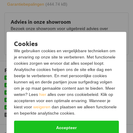
Garantiebepalingen
(444.74 kB)
Inclusief klemband
Kleur
Zwart
Advies in onze showroom
Garantie
30 jaar
Bezoek onze showroom voor uitgebreid advies over
houtkachels.
Keurmerk
CE
Cookies
Bekijk showroom en maak een afspraak
Certificering
EN 1856-1
We gebruiken cookies en vergelijkbare technieken om
je ervaring op onze site te verbeteren. Met functionele
cookies zorgen we ervoor dat alles soepel loopt.
Plus- en minpunten
Analytische cookies helpen ons de site elke dag een
beetje te verbeteren. En met persoonlijke cookies
Vervaardigd uit hoogwaardig materiaal
kunnen wij en derde partijen jouw surfgedrag volgen
Inclusief klemband om meerdere buizen vast te zetten
om je op maat gemaakte content aan te bieden. Meer
Met milieuvriendelijk isolatiemateriaal
weten? Lees
hier
alles over ons cookiebeleid. Klik op
Eenvoudig insteeksysteem
accepteren voor een optimale ervaring. Wanneer je
kiest voor
weigeren
dan plaatsen we alleen functionele
Afgewerkt met zwarte poedercoating
en beperkte analytische cookies.
Omkokering benodigd in binnenruimtes
Accepteer