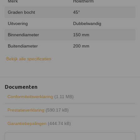
Merk
Holetherm
Graden bocht
45°
Uitvoering
Dubbelwandig
Binnendiameter
150 mm
Buitendiameter
200 mm
Binnenmateriaal
RVS 316L
Bekijk alle specificaties
Buitenmateriaal
RVS 304
Isolatiemateriaal
AES-wol
Documenten
Isolatiedikte
25 mm
Conformiteitsverklaring
(1.11 MB)
Aansluiting
Insteeksysteem
Prestatieverklaring
(590.17 kB)
Inclusief klemband
Garantiebepalingen
(444.74 kB)
Kleur
RVS
Garantie
30 jaar