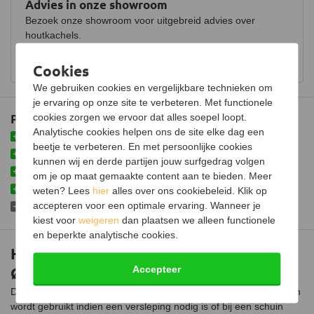
Advies in onze showroom
Keurmerk
CE
Bezoek onze showroom voor uitgebreid advies over
houtkachels.
Certificering
EN 1856-1
Bekijk showroom en maak een afspraak
Cookies
We gebruiken cookies en vergelijkbare technieken om
je ervaring op onze site te verbeteren. Met functionele
Plus- en minpunten
cookies zorgen we ervoor dat alles soepel loopt.
Analytische cookies helpen ons de site elke dag een
Inclusief klemband om meerdere buizen vast te zetten
beetje te verbeteren. En met persoonlijke cookies
Eenvoudig kopppelen middels insteeksysteem
kunnen wij en derde partijen jouw surfgedrag volgen
Isolatie voorkomt hitte aan de buitenkant
om je op maat gemaakte content aan te bieden. Meer
Milieuvriendelijk isolatiemateriaal
weten? Lees
hier
alles over ons cookiebeleid. Klik op
accepteren voor een optimale ervaring. Wanneer je
Omkokering benodigd in binnenruimtes
kiest voor
weigeren
dan plaatsen we alleen functionele
en beperkte analytische cookies.
Holetherm dubbelwandige bocht
Ø150/200mm – 45°
Accepteer
De Holetherm dubbelwandige bocht Ø150/200mm van 45 graden
wordt gebruikt indien een versleping nodig is of bij een schuin