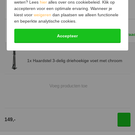
weten? Lees
hier
alles over ons cookiebeleid. Klik op
accepteren voor een optimale ervaring. Wanneer je
Houtbak in V-vorm
kiest voor
weigeren
dan plaatsen we alleen functionele
en beperkte analytische cookies.
125,-
130,-
Op voorraad
Op voorraa
Accepteer
1x Haardstel 3-delig driehoekige voet met chroom
Voeg producten toe
149,-