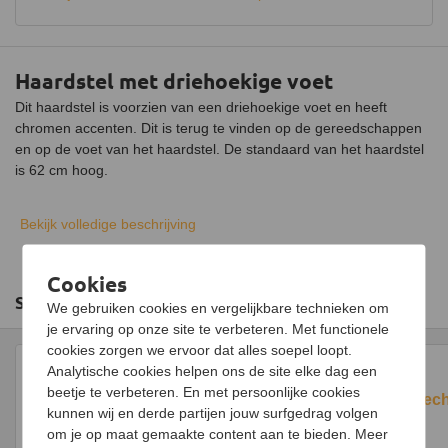
Haardstel met driehoekige voet
Dit haardstel is voorzien van een driehoekige voet en heeft
chromen accenten. Dit is terug te vinden op de gereedschappen
en op de voet van het haardstel. De standaard van het haardstel
is 62 cm hoog.
De set bestaat uit de volgende 3 gereedschappen:
Bekijk volledige beschrijving
Tang: hiermee kan je houtblokken op het vuur plaatsten en
verplaatsen
Cookies
Pook: hiermee kan je een houtblok of gloeiend hout
Slim combineren
verspreiden
We gebruiken cookies en vergelijkbare technieken om
Schep: hiermee kan je de as uit de kachel of open haard
je ervaring op onze site te verbeteren. Met functionele
scheppen
cookies zorgen we ervoor dat alles soepel loopt.
Analytische cookies helpen ons de site elke dag een
beetje te verbeteren. En met persoonlijke cookies
Houtbak rech
kunnen wij en derde partijen jouw surfgedrag volgen
om je op maat gemaakte content aan te bieden. Meer