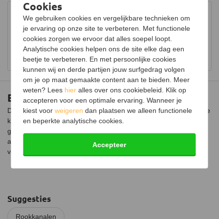
Keurmerk
CE
Cookies
Advies in onze showroom
We gebruiken cookies en vergelijkbare technieken om
Certificering
EN-1856-2:2009
Bezoek onze showroom voor uitgebreid advies over
je ervaring op onze site te verbeteren. Met functionele
houtkachels.
cookies zorgen we ervoor dat alles soepel loopt.
Analytische cookies helpen ons de site elke dag een
Bekijk showroom en maak een afspraak
beetje te verbeteren. En met persoonlijke cookies
kunnen wij en derde partijen jouw surfgedrag volgen
om je op maat gemaakte content aan te bieden. Meer
weten? Lees
hier
alles over ons cookiebeleid. Klik op
Enkelwandige RVS bocht Ø180mm – 15°
accepteren voor een optimale ervaring. Wanneer je
kiest voor
weigeren
dan plaatsen we alleen functionele
Deze enkelwandige RVS bocht van 15 graden is eenvoudig op de
en beperkte analytische cookies.
kachel en andere enkelwandige kachelpijpen te monteren. Dit
gebeurt door middel van een insteeksysteem. De bocht moet
altijd afwaterend gemonteerd worden, dat betekent met de
Accepteer
verjonging naar beneden.
Suggesties
Rookkanalen